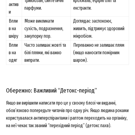
триклозан, синтетичні
крохмаль, ефірні олії та
актив
парфуми.
екстракти.
и
Впли
Може викликати
Доглядає: заспокоює,
в на
сухість, подразнення,
живить, підтримує здоровий
шкіру
закупорку пор.
мікробіом.
Впли
Часто залишає жовті та
Переважно не залишає плям
в на
білі плями, які важко
(якщо наносити помірним
одяг
випрати.
шаром).
Обережно: Важливий “Детокс-період”
Якщо ви вирішили написати про це у своєму блозі чи виданні,
обов’язково попередьте читачів про одну річ. Якщо людина роками
користувалася антиперспірантами і раптом переходить на органіку,
News Week
на неї чекає так званий “перехідний період” (детокс пахв).
Magazine PRO