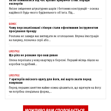
Як не помилитися під час купівлі армуючої сітки: поради
експертів
Якісне зміцнення штукатурних шарів і бетонних конструкцій – основа
надійності будь-якого будівельного об’єкта. Під...
БІЗНЕС
Чому персоналізовані стікери стали ефективним інструментом
просування бренду
Реклама не завжди має виглядати як оголошення. Влучна ілюстрація
на пакунку, позначка серії або...
LIFESTYLE
Що рілз не розкаже про ваш диван
Олена переїхала у нову квартиру в березні. Перший місяць пішов на
коробки та дрібний...
LIFESTYLE
7 критеріїв якісного одягу для йоги, які варто знати перед
покупкою
Перед першим заняттям майже кожна цікавиться, що вдягнути на йогу:
чи потрібна спеціальна форма,...
МОЖЛИВО ВАМ СПОДОБАЄТЬСЯ