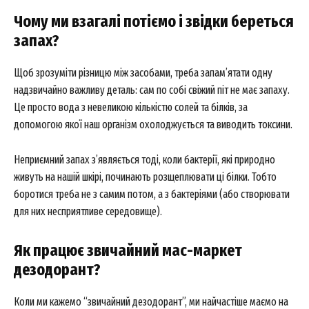
Чому ми взагалі потіємо і звідки береться
запах?
Щоб зрозуміти різницю між засобами, треба запам’ятати одну
надзвичайно важливу деталь: сам по собі свіжий піт не має запаху.
Це просто вода з невеликою кількістю солей та білків, за
допомогою якої наш організм охолоджується та виводить токсини.
Неприємний запах з’являється тоді, коли бактерії, які природно
живуть на нашій шкірі, починають розщеплювати ці білки. Тобто
боротися треба не з самим потом, а з бактеріями (або створювати
для них несприятливе середовище).
Як працює звичайний мас-маркет
дезодорант?
Коли ми кажемо “звичайний дезодорант”, ми найчастіше маємо на