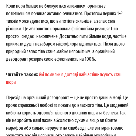
Коли пори більше не блокуються алюмінієм, організм з
полегшенням починає активно очищатися. Протягом перших 1-3
тижнів може здаватися, що ви потієте сильніше, а запах став
різкішим. Це абсолютно нормальна фізіологічна реакція! Тіло
просто “скидає” накопичене. Достатньо пити більше води, частіше
приймати душ, і незабаром мікрофлора відновиться. Після цього
природний запах тіла стане майже непомітним, а органічний
дезодорант розкриє свою ефективність на 100%.
Читайте також:
Які помилки в догляді найчастіше псують стан
SUBSCRIBE NOW
шкіри
Перехід на органічний дезодорант — це не просто данина моді. Це
прояв справжньої любові та поваги до власного тіла. Це щоденний
Company
вибір на користь здоров’я, вільного дихання шкіри та безпеки. Так,
він не зробить ваші пахви абсолютно сухими, якщо ви біжите
About
марафон або сильно нервуєте на співбесіді, але він гарантовано
Contact us
захистить вас від неприємного запаху найбільш екологічним