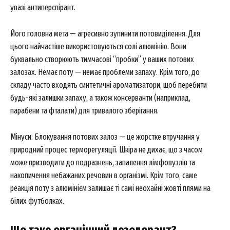
увазі антиперспірант.
Його головна мета — агресивно зупинити потовиділення. Для
цього найчастіше використовуються солі алюмінію. Вони
буквально створюють тимчасові “пробки” у ваших потових
залозах. Немає поту — немає проблеми запаху. Крім того, до
складу часто входять синтетичні ароматизатори, щоб перебити
будь-які залишки запаху, а також консерванти (наприклад,
парабени та фталати) для тривалого зберігання.
Мінуси: Блокування потових залоз — це жорстке втручання у
природний процес терморегуляції. Шкіра не дихає, що з часом
може призводити до подразнень, запалення лімфовузлів та
накопичення небажаних речовин в організмі. Крім того, саме
реакція поту з алюмінієм залишає ті самі неохайні жовті плями на
білих футболках.
Що таке органічний дезодорант?