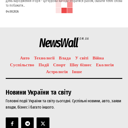
День народження Ігоря - це чудова нагода зібратися разом, сказати теплі слова
та побажати...
04.08.2026
NewsWall
COM.UA
Авто
Технології
Влада
У світі
Війна
Суспільство
Події
Спорт
Шоу бізнес
Екологія
Астрологія
Інше
Новини України та світу
Головні події України та світу сьогодні. Суспільні новини, авто, заяви
влади, бізнес і багато іншого.