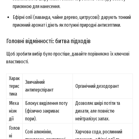
приємною для нанесення.
Ефірні олії (лаванда, чайне дерево, цитрусові): дарують тонкий
приємний аромат і діють як потужні природні антисептики.
Головні відмінності: битва підходів
Щоб зробити вибір було простіше, давайте порівняємо їх ключові
властивості.
Харак
Звичайний
терис
Органічний дезодорант
антиперспірант
тика
Меха
Блокує виділення поту
Дозволяє шкірі потіти та
нізм
(фізично закриває
дихати, але повністю
дії
пори).
нейтралізує запах.
Голов
Солі алюмінію,
Харчова сода, рослинний
ні