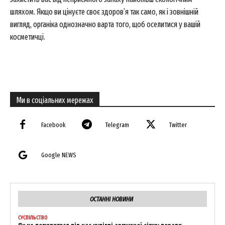
шляхом. Якщо ви цінуєте своє здоров’я так само, як і зовнішній
My account
вигляд, органіка однозначно варта того, щоб оселитися у вашій
косметичці.
Ми в соціальних мережах
Facebook
Telegram
Twitter
Google NEWS
ОСТАННІ НОВИНИ
СУСПІЛЬСТВО