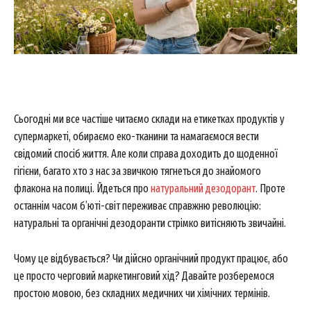
Сьогодні ми все частіше читаємо склади на етикетках продуктів у
супермаркеті, обираємо еко-тканини та намагаємося вести
свідомий спосіб життя. Але коли справа доходить до щоденної
гігієни, багато хто з нас за звичкою тягнеться до знайомого
флакона на полиці. Йдеться про
натуральний дезодорант
. Проте
останнім часом б’юті-світ переживає справжню революцію:
натуральні та органічні дезодоранти стрімко витісняють звичайні.
Чому це відбувається? Чи дійсно органічний продукт працює, або
це просто черговий маркетинговий хід? Давайте розберемося
простою мовою, без складних медичних чи хімічних термінів.