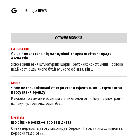
Google NEWS
ОСТАННІ НОВИНИ
СУСПІЛЬСТВО
Як не помилитися під час купівлі армуючої сітки: поради
експертів
Якісне зміцнення штукатурних шарів і бетонних конструкцій – основа
надійності будь-якого будівельного об’єкта. Під...
БІЗНЕС
Чому персоналізовані стікери стали ефективним інструментом
просування бренду
Реклама не завжди має виглядати як оголошення. Влучна ілюстрація
на пакунку, позначка серії або...
LIFESTYLE
Що рілз не розкаже про ваш диван
Олена переїхала у нову квартиру в березні. Перший місяць пішов на
коробки та дрібний...