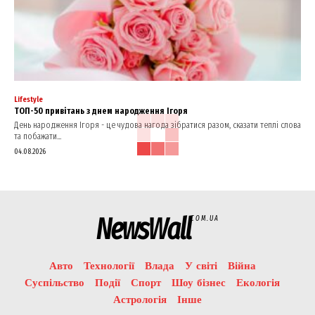
Lifestyle
ТОП-50 привітань з днем народження Ігоря
День народження Ігоря - це чудова нагода зібратися разом, сказати теплі слова
та побажати...
04.08.2026
NewsWall
COM.UA
Авто
Технології
Влада
У світі
Війна
Суспільство
Події
Спорт
Шоу бізнес
Екологія
Астрологія
Інше