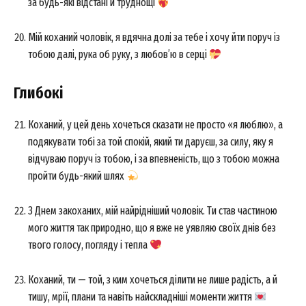
за будь-які відстані й труднощі
Мій коханий чоловік, я вдячна долі за тебе і хочу йти поруч із
тобою далі, рука об руку, з любов’ю в серці
Глибокі
Коханий, у цей день хочеться сказати не просто «я люблю», а
подякувати тобі за той спокій, який ти даруєш, за силу, яку я
відчуваю поруч із тобою, і за впевненість, що з тобою можна
пройти будь-який шлях
З Днем закоханих, мій найрідніший чоловік. Ти став частиною
мого життя так природно, що я вже не уявляю своїх днів без
твого голосу, погляду і тепла
Коханий, ти — той, з ким хочеться ділити не лише радість, а й
тишу, мрії, плани та навіть найскладніші моменти життя