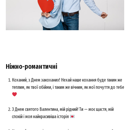
Ніжно-романтичні
Коханий, з Днем закоханих! Нехай наше кохання буде таким же
теплим, як твої обійми, і таким же вічним, як мої почуття до тебе
З Днем святого Валентина, мій рідний! Ти — моє щастя, мій
спокій і моя найкрасивіша історія