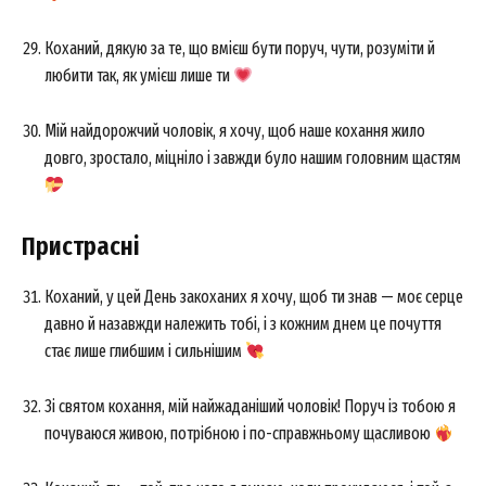
Коханий, дякую за те, що вмієш бути поруч, чути, розуміти й
любити так, як умієш лише ти
Мій найдорожчий чоловік, я хочу, щоб наше кохання жило
довго, зростало, міцніло і завжди було нашим головним щастям
Пристрасні
Коханий, у цей День закоханих я хочу, щоб ти знав — моє серце
давно й назавжди належить тобі, і з кожним днем це почуття
стає лише глибшим і сильнішим
Зі святом кохання, мій найжаданіший чоловік! Поруч із тобою я
почуваюся живою, потрібною і по-справжньому щасливою