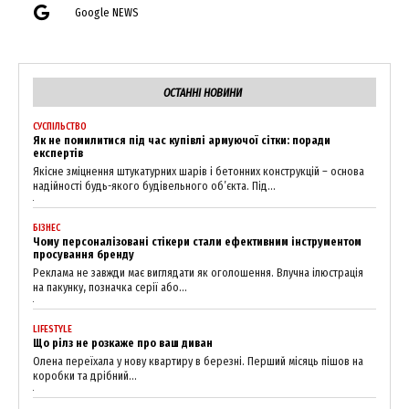
Google NEWS
ОСТАННІ НОВИНИ
СУСПІЛЬСТВО
Як не помилитися під час купівлі армуючої сітки: поради
експертів
Якісне зміцнення штукатурних шарів і бетонних конструкцій – основа
надійності будь-якого будівельного об’єкта. Під...
БІЗНЕС
Чому персоналізовані стікери стали ефективним інструментом
просування бренду
Реклама не завжди має виглядати як оголошення. Влучна ілюстрація
на пакунку, позначка серії або...
LIFESTYLE
Що рілз не розкаже про ваш диван
Олена переїхала у нову квартиру в березні. Перший місяць пішов на
коробки та дрібний...