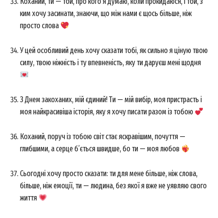
Коханий, ти — той, про кого я думаю, коли прокидаюся, і той, з
ким хочу засинати, знаючи, що між нами є щось більше, ніж
просто слова
У цей особливий день хочу сказати тобі, як сильно я ціную твою
силу, твою ніжність і ту впевненість, яку ти даруєш мені щодня
З Днем закоханих, мій єдиний! Ти — мій вибір, моя пристрасть і
моя найкрасивіша історія, яку я хочу писати разом із тобою
News Week
Коханий, поруч із тобою світ стає яскравішим, почуття —
Magazine PRO
глибшими, а серце б’ється швидше, бо ти — моя любов
Сьогодні хочу просто сказати: ти для мене більше, ніж слова,
більше, ніж емоції, ти — людина, без якої я вже не уявляю свого
життя