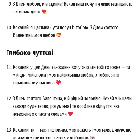
З Днем любові, мій єдиний! Нехай наші почуття лише міцнішають
з кожним днем
Коханий, я щаслива бути поруч із тобою. З Днем святого
Валентина, моя любов
Глибоко чуттєві
Коханий, у цей День закоханих хочу сказати тобі головне — ти
мій дім, мій спокій і моя найсильніша любов, з тобою я по-
справжньому щаслива
З Днем святого Валентина, мій рідний чоловіче! Нехай між нами
завжди буде тепло, розуміння і те особливе відчуття, яке
неможливо описати словами
Коханий, ти — моя підтримка, моя радість і моя мрія. Дякую, що
обираєш мене щодня, навіть у дрібницях