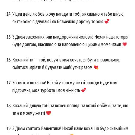
У цей день любові хочу нагадати тобі, як сильно я тебе ціную,
як глибоко відчуваю і як безмежно дорожу тобою
З Днем закоханих, мій найдорожчий чоловік! Нехай наша історія
буде довгою, щасливою та наповненою щирими моментами
Коханий, ти — той, поруч із ким хочеться бути справжньою,
сміятися, мріяти й будувати майбутнє разом
Зі святом кохання! Нехай у твоєму житті завжди буде моя
підтримка, моя турбота і моя ніжність
Коханий, дякую тобі за кожен погляд, за кожні обійми і за те, що
ти є в моєму житті
З Днем святого Валентина! Нехай наше кохання буде сильнішим