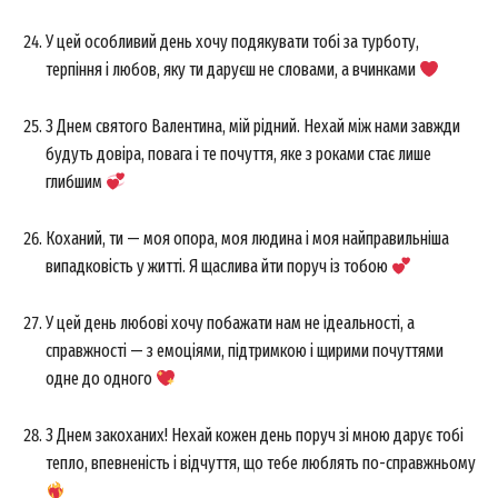
У цей особливий день хочу подякувати тобі за турботу,
терпіння і любов, яку ти даруєш не словами, а вчинками
З Днем святого Валентина, мій рідний. Нехай між нами завжди
будуть довіра, повага і те почуття, яке з роками стає лише
глибшим
Коханий, ти — моя опора, моя людина і моя найправильніша
випадковість у житті. Я щаслива йти поруч із тобою
У цей день любові хочу побажати нам не ідеальності, а
справжності — з емоціями, підтримкою і щирими почуттями
одне до одного
З Днем закоханих! Нехай кожен день поруч зі мною дарує тобі
тепло, впевненість і відчуття, що тебе люблять по-справжньому