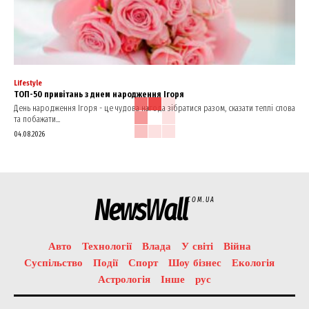
Lifestyle
ТОП-50 привітань з днем народження Ігоря
День народження Ігоря - це чудова нагода зібратися разом, сказати теплі слова
та побажати...
04.08.2026
NewsWall
COM.UA
Авто
Технології
Влада
У світі
Війна
Суспільство
Події
Спорт
Шоу бізнес
Екологія
Астрологія
Інше
рус