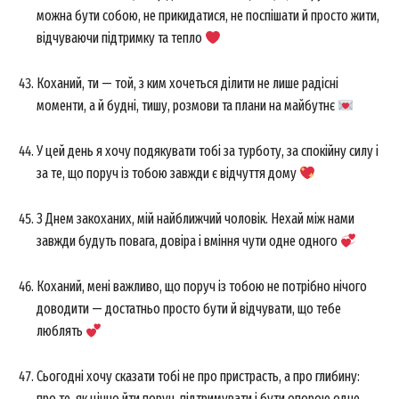
можна бути собою, не прикидатися, не поспішати й просто жити,
відчуваючи підтримку та тепло
Коханий, ти — той, з ким хочеться ділити не лише радісні
моменти, а й будні, тишу, розмови та плани на майбутнє
У цей день я хочу подякувати тобі за турботу, за спокійну силу і
за те, що поруч із тобою завжди є відчуття дому
З Днем закоханих, мій найближчий чоловік. Нехай між нами
завжди будуть повага, довіра і вміння чути одне одного
Коханий, мені важливо, що поруч із тобою не потрібно нічого
доводити — достатньо просто бути й відчувати, що тебе
люблять
Сьогодні хочу сказати тобі не про пристрасть, а про глибину:
про те, як цінно йти поруч, підтримувати і бути опорою одне