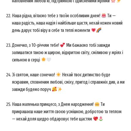
наповненим любов’ю, підтримкою і здійсненими мріями
Наша рідна, вітаємо тебе з твоїм особливим днем!
Ти —
наша радість, наша надія і найбільше щастя, нехай кожен новий
день дарує тобі віру в себе та теплі моменти
Донечко, з 10-річчям тебе!
Ми бажаємо тобі завжди
залишатися такою ж щирою, відкритою світу, сміливою у мріях і
сильною в серці
Зі святом, наше сонечко!
Нехай твоє дитинство буде
яскравим, сповненим любові, сміху, пригод і справжніх див, а ми
завжди будемо поруч
Наша маленька принцесо, з Днем народження!
Ти
прикрашаєш наше життя своєю усмішкою, добротою та теплом
— нехай доля щедро обдаровує тебе щастям