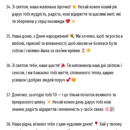
Зі святом, наша маленька зірочко!
Нехай кожен новий рік
дарує тобі мудрість, радість, нові відкриття та щасливі миті, які
ти збережеш у серці назавжди
Наша доню, з Днем народження!
Ми хочемо, щоб ти росла в
любові, гармонії та впевненості, щоб ніколи не боялася бути
собою і сміливо йшла за своїми мріями
News Week
Magazine PRO
Зі святом тебе, наше щастя!
Ти наповнюєш наші дні світлом і
сенсом, і ми бажаємо тобі життя, сповненого тепла, щирих
усмішок і добрих людей поруч
Донечко, сьогодні тобі 10 — і це тільки початок великого та
прекрасного шляху
Нехай кожен день дарує тобі нові
знання, радість відкриттів і впевненість у своїх силах
Наша рідна, вітаємо тебе з цим чудовим днем!
Хай у твоєму