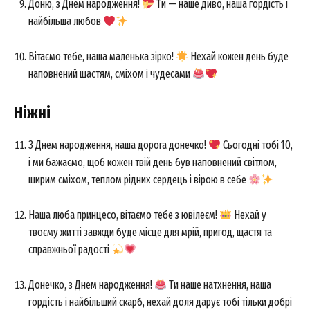
Доню, з Днем народження!
Ти — наше диво, наша гордість і
найбільша любов
Вітаємо тебе, наша маленька зірко!
Нехай кожен день буде
наповнений щастям, сміхом і чудесами
Ніжні
З Днем народження, наша дорога донечко!
Сьогодні тобі 10,
і ми бажаємо, щоб кожен твій день був наповнений світлом,
щирим сміхом, теплом рідних сердець і вірою в себе
Наша люба принцесо, вітаємо тебе з ювілеєм!
Нехай у
твоєму житті завжди буде місце для мрій, пригод, щастя та
справжньої радості
Донечко, з Днем народження!
Ти наше натхнення, наша
гордість і найбільший скарб, нехай доля дарує тобі тільки добрі