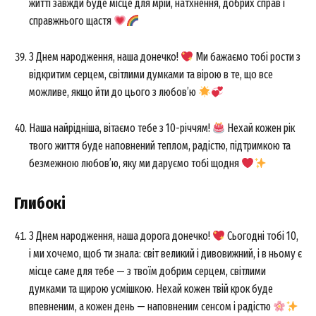
житті завжди буде місце для мрій, натхнення, добрих справ і
справжнього щастя
SUBSCRIBE NOW
З Днем народження, наша донечко!
Ми бажаємо тобі рости з
відкритим серцем, світлими думками та вірою в те, що все
можливе, якщо йти до цього з любов’ю
Company
Наша найрідніша, вітаємо тебе з 10-річчям!
Нехай кожен рік
About
твого життя буде наповнений теплом, радістю, підтримкою та
Contact us
безмежною любов’ю, яку ми даруємо тобі щодня
My account
Глибокі
З Днем народження, наша дорога донечко!
Сьогодні тобі 10,
і ми хочемо, щоб ти знала: світ великий і дивовижний, і в ньому є
місце саме для тебе — з твоїм добрим серцем, світлими
думками та щирою усмішкою. Нехай кожен твій крок буде
впевненим, а кожен день — наповненим сенсом і радістю