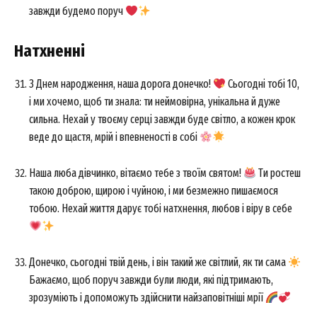
завжди будемо поруч
Натхненні
З Днем народження, наша дорога донечко!
Сьогодні тобі 10,
і ми хочемо, щоб ти знала: ти неймовірна, унікальна й дуже
сильна. Нехай у твоєму серці завжди буде світло, а кожен крок
веде до щастя, мрій і впевненості в собі
Наша люба дівчинко, вітаємо тебе з твоїм святом!
Ти ростеш
такою доброю, щирою і чуйною, і ми безмежно пишаємося
тобою. Нехай життя дарує тобі натхнення, любов і віру в себе
Донечко, сьогодні твій день, і він такий же світлий, як ти сама
Бажаємо, щоб поруч завжди були люди, які підтримають,
зрозуміють і допоможуть здійснити найзаповітніші мрії