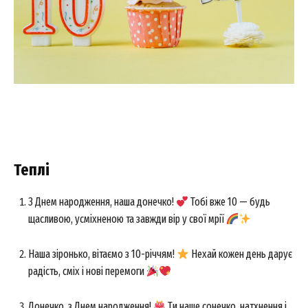
Теплі
З Днем народження, наша донечко!
Тобі вже 10 — будь
щасливою, усміхненою та завжди вір у свої мрії
Наша зіронько, вітаємо з 10-річчям!
Нехай кожен день дарує
радість, сміх і нові перемоги
Донечко, з Днем народження!
Ти наше сонечко, натхнення і