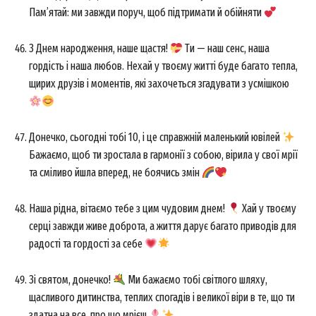
Пам’ятай: ми завжди поруч, щоб підтримати й обійняти
З Днем народження, наше щастя!
Ти — наш сенс, наша
гордість і наша любов. Нехай у твоєму житті буде багато тепла,
щирих друзів і моментів, які захочеться згадувати з усмішкою
Донечко, сьогодні тобі 10, і це справжній маленький ювілей
Бажаємо, щоб ти зростала в гармонії з собою, вірила у свої мрії
та сміливо йшла вперед, не боячись змін
Наша рідна, вітаємо тебе з цим чудовим днем!
Хай у твоєму
серці завжди живе доброта, а життя дарує багато приводів для
радості та гордості за себе
Зі святом, донечко!
Ми бажаємо тобі світлого шляху,
щасливого дитинства, теплих спогадів і великої віри в те, що ти
здатна на все, про що мрієш