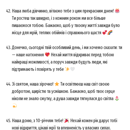
Наша люба дівчинко, вітаємо тебе з цим прекрасним днем!
Ти ростеш так швидко, і з кожним роком ми все більше
пишаємося тобою. Бажаємо, щоб у твоєму житті завжди було
місце для мрій, теплих обіймів і справжнього щастя
Донечко, сьогодні твій особливий день, і ми хочемо сказати: ти
— наше натхнення
Нехай життя відкриває перед тобою
найкращі можливості, а поруч завжди будуть люди, які
підтримають і повірять у тебе
Зі святом, наша зірочко!
Ти освітлюєш наш світ своєю
добротою, щирістю та усмішкою. Бажаємо, щоб твоє серце
ніколи не знало смутку, а душа завжди тягнулася до світла
Наша доню, з 10-річчям тебе!
Нехай кожен рік дарує тобі
нові відкриття, цікаві мрії та впевненість у власних силах.