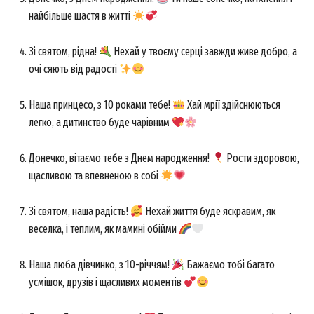
найбільше щастя в житті
Зі святом, рідна!
Нехай у твоєму серці завжди живе добро, а
очі сяють від радості
Наша принцесо, з 10 роками тебе!
Хай мрії здійснюються
легко, а дитинство буде чарівним
Донечко, вітаємо тебе з Днем народження!
Рости здоровою,
щасливою та впевненою в собі
Зі святом, наша радість!
Нехай життя буде яскравим, як
веселка, і теплим, як мамині обійми
Наша люба дівчинко, з 10-річчям!
Бажаємо тобі багато
усмішок, друзів і щасливих моментів