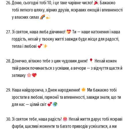
Доню, сьогодні тобі 10, і це таке чарівне число!
Бажаємо
тобі легкого шляху, вірних друзів, яскравих емоцій і впевненості
у власних силах
Зі святом, наша люба дівчинко!
Ти — наше натхнення і наша
гордість, нехай у твоєму житті завжди буде місце для радості,
тепла і любові
Донечко, вітаємо тебе з цим чудовим днем!
Нехай кожен
твій ранок починається з усмішки, а вечори — з відчуття щастя й
затишку
Наша найдорожча, з Днем народження!
Ми бажаємо тобі
зростати в любові, гармонії та впевненості, завжди знати, що ти
для нас — цілий світ
Зі святом тебе, наша радість!
Нехай життя дарує тобі яскраві
фарби, щасливі моменти та багато приводів усміхатися, а ми