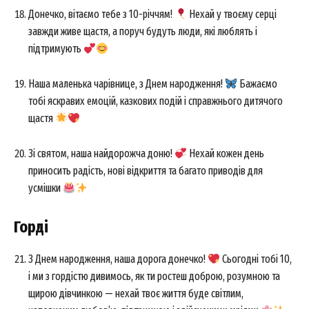
Донечко, вітаємо тебе з 10-річчям!
Нехай у твоєму серці
завжди живе щастя, а поруч будуть люди, які люблять і
підтримують
Наша маленька чарівнице, з Днем народження!
Бажаємо
тобі яскравих емоцій, казкових подій і справжнього дитячого
щастя
Зі святом, наша найдорожча доню!
Нехай кожен день
приносить радість, нові відкриття та багато приводів для
усмішки
Горді
З Днем народження, наша дорога донечко!
Сьогодні тобі 10,
і ми з гордістю дивимось, як ти ростеш доброю, розумною та
щирою дівчинкою — нехай твоє життя буде світлим,