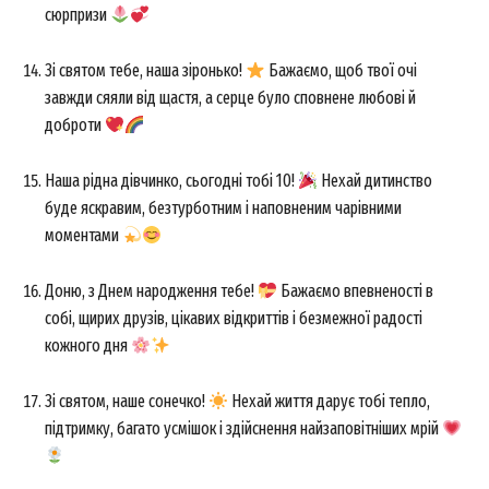
сюрпризи
Зі святом тебе, наша зіронько!
Бажаємо, щоб твої очі
завжди сяяли від щастя, а серце було сповнене любові й
доброти
Наша рідна дівчинко, сьогодні тобі 10!
Нехай дитинство
буде яскравим, безтурботним і наповненим чарівними
моментами
Доню, з Днем народження тебе!
Бажаємо впевненості в
собі, щирих друзів, цікавих відкриттів і безмежної радості
кожного дня
Зі святом, наше сонечко!
Нехай життя дарує тобі тепло,
підтримку, багато усмішок і здійснення найзаповітніших мрій