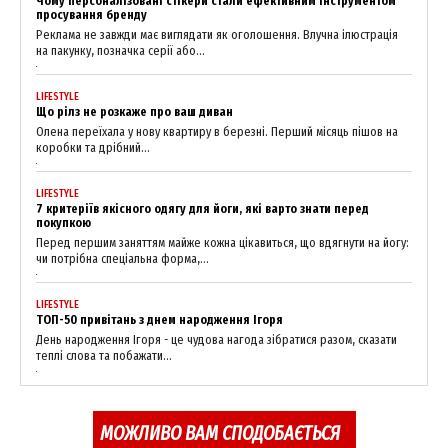
Чому персоналізовані стікери стали ефективним інструментом
просування бренду
Реклама не завжди має виглядати як оголошення. Влучна ілюстрація
на пакунку, позначка серії або...
LIFESTYLE
Що рілз не розкаже про ваш диван
Олена переїхала у нову квартиру в березні. Перший місяць пішов на
коробки та дрібний...
LIFESTYLE
7 критеріїв якісного одягу для йоги, які варто знати перед
покупкою
Перед першим заняттям майже кожна цікавиться, що вдягнути на йогу:
чи потрібна спеціальна форма,...
LIFESTYLE
ТОП-50 привітань з днем народження Ігоря
День народження Ігоря - це чудова нагода зібратися разом, сказати
теплі слова та побажати...
МОЖЛИВО ВАМ СПОДОБАЄТЬСЯ