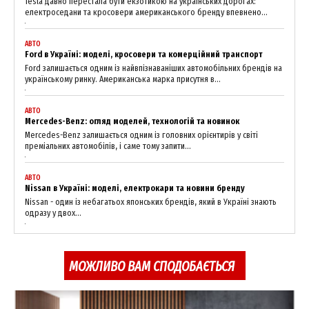
Tesla давно перестала бути екзотикою на українських дорогах:
електроседани та кросовери американського бренду впевнено...
АВТО
Ford в Україні: моделі, кросовери та комерційний транспорт
Ford залишається одним із найвпізнаваніших автомобільних брендів на
українському ринку. Американська марка присутня в...
АВТО
Mercedes-Benz: огляд моделей, технологій та новинок
Mercedes-Benz залишається одним із головних орієнтирів у світі
преміальних автомобілів, і саме тому запити...
АВТО
Nissan в Україні: моделі, електрокари та новини бренду
Nissan - один із небагатьох японських брендів, який в Україні знають
одразу у двох...
МОЖЛИВО ВАМ СПОДОБАЄТЬСЯ