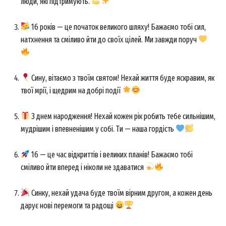
люди, які підтримують.
16 років — це початок великого шляху! Бажаємо тобі сил,
натхнення та сміливо йти до своїх цілей. Ми завжди поруч
Сину, вітаємо з твоїм святом! Нехай життя буде яскравим, як
твої мрії, і щедрим на добрі події
З днем народження! Нехай кожен рік робить тебе сильнішим,
мудрішим і впевненішим у собі. Ти — наша гордість
16 — це час відкриттів і великих планів! Бажаємо тобі
сміливо йти вперед і ніколи не здаватися
Синку, нехай удача буде твоїм вірним другом, а кожен день
дарує нові перемоги та радощі