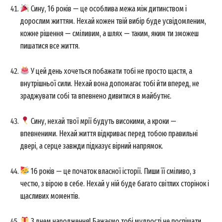
Сину, 16 років — це особлива межа між дитинством і
дорослим життям. Нехай кожен твій вибір буде усвідомленим,
кожне рішення — сміливим, а шлях — таким, яким ти зможеш
пишатися все життя.
У цей день хочеться побажати тобі не просто щастя, а
внутрішньої сили. Нехай вона допомагає тобі йти вперед, не
зраджувати собі та впевнено дивитися в майбутнє.
Сину, нехай твої мрії будуть високими, а кроки —
впевненими. Нехай життя відкриває перед тобою правильні
двері, а серце завжди підказує вірний напрямок.
16 років — це початок власної історії. Пиши її сміливо, з
честю, з вірою в себе. Нехай у ній буде багато світлих сторінок і
щасливих моментів.
З днем народження! Бажаємо тобі мудрості не поспішати,