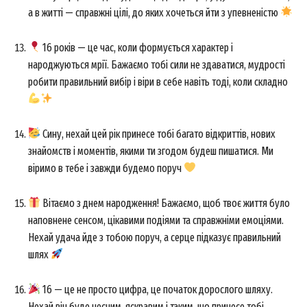
а в житті — справжні цілі, до яких хочеться йти з упевненістю
16 років — це час, коли формується характер і
народжуються мрії. Бажаємо тобі сили не здаватися, мудрості
робити правильний вибір і віри в себе навіть тоді, коли складно
Сину, нехай цей рік принесе тобі багато відкриттів, нових
знайомств і моментів, якими ти згодом будеш пишатися. Ми
віримо в тебе і завжди будемо поруч
Вітаємо з днем народження! Бажаємо, щоб твоє життя було
наповнене сенсом, цікавими подіями та справжніми емоціями.
Нехай удача йде з тобою поруч, а серце підказує правильний
шлях
16 — це не просто цифра, це початок дорослого шляху.
Нехай він буде чесним, яскравим і таким, що принесе тобі