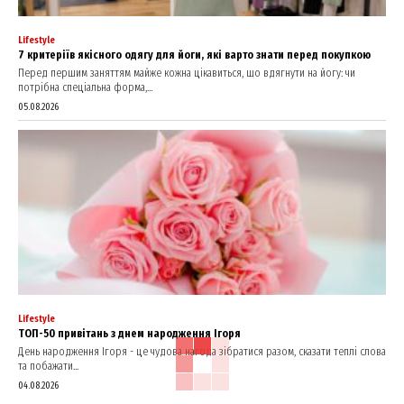
Lifestyle
7 критеріїв якісного одягу для йоги, які варто знати перед покупкою
Перед першим заняттям майже кожна цікавиться, що вдягнути на йогу: чи
потрібна спеціальна форма,...
05.08.2026
Lifestyle
ТОП-50 привітань з днем народження Ігоря
День народження Ігоря - це чудова нагода зібратися разом, сказати теплі слова
та побажати...
04.08.2026