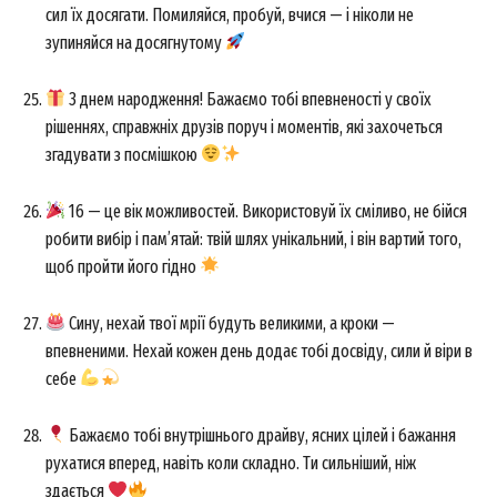
сил їх досягати. Помиляйся, пробуй, вчися — і ніколи не
зупиняйся на досягнутому
З днем народження! Бажаємо тобі впевненості у своїх
рішеннях, справжніх друзів поруч і моментів, які захочеться
згадувати з посмішкою
16 — це вік можливостей. Використовуй їх сміливо, не бійся
робити вибір і пам’ятай: твій шлях унікальний, і він вартий того,
щоб пройти його гідно
Сину, нехай твої мрії будуть великими, а кроки —
впевненими. Нехай кожен день додає тобі досвіду, сили й віри в
себе
Бажаємо тобі внутрішнього драйву, ясних цілей і бажання
рухатися вперед, навіть коли складно. Ти сильніший, ніж
здається