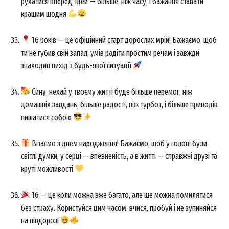
рухатися вперед, ідей — більше, ніж часу, і бажання ставати
кращим щодня
16 років — це офіційний старт дорослих мрій! Бажаємо, щоб
ти не губив свій запал, умів радіти простим речам і завжди
знаходив вихід з будь-якої ситуації
News Week
Magazine PRO
Сину, нехай у твоєму житті буде більше перемог, ніж
домашніх завдань, більше радості, ніж турбот, і більше приводів
пишатися собою
Вітаємо з днем народження! Бажаємо, щоб у голові були
світлі думки, у серці — впевненість, а в житті — справжні друзі та
круті можливості
16 — це коли можна вже багато, але ще можна помилятися
без страху. Користуйся цим часом, вчися, пробуй і не зупиняйся
SUBSCRIBE NOW
на півдорозі