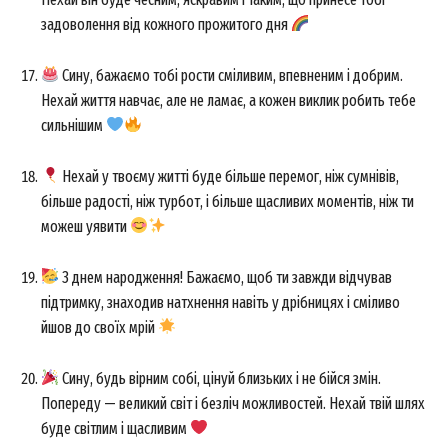
задоволення від кожного прожитого дня
Сину, бажаємо тобі рости сміливим, впевненим і добрим.
Нехай життя навчає, але не ламає, а кожен виклик робить тебе
сильнішим
Нехай у твоєму житті буде більше перемог, ніж сумнівів,
більше радості, ніж турбот, і більше щасливих моментів, ніж ти
можеш уявити
З днем народження! Бажаємо, щоб ти завжди відчував
підтримку, знаходив натхнення навіть у дрібницях і сміливо
йшов до своїх мрій
Сину, будь вірним собі, цінуй близьких і не бійся змін.
Попереду — великий світ і безліч можливостей. Нехай твій шлях
буде світлим і щасливим