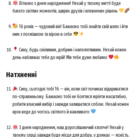
Вітаємо з днем народження! Нехай у твоєму житті буде
багато світлих моментів, щирих друзів і впевнених рішень
16 років — чудовий вік! Бажаємо тобі знайти свій шлях і йти
ним з посмішкою та вірою в себе
Сину, будь сміливим, добрим і наполегливим. Нехай кожен
день наближає тебе до мрій! Ми тебе дуже любимо
Натхненні
Сину, сьогодні тобі 16 — вік, коли світ починає відкриватися
по-справжньому. Бажаємо тобі не боятися мріяти масштабно,
робити власний вибір і завжди залишатися собою. Нехай кожен
крок веде до чогось світлого й важливого
З днем народження, наш дорослішаючий хлопче! Нехай у
твоєму серці завжди буде місце для добра, у думках — ясність,