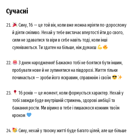
Сучасні
Сину, 16 — це той вік, коли вже можна мріяти по-дорослому
й діяти сміливо. Нехай у тебе вистачає впертості йти до свого,
сили не здаватися та віри в себе навіть тоді, коли інші
сумніваються. Ти здатен на більше, ніж думаєш
З днем народження! Бажаємо тобі не боятися бути іншим,
пробувати нове й не зупинятися на півдорозі. Життя тільки
починається — зроби його яскравим, справжнім і своїм
16 років — це момент, коли формується характер. Нехай у
тобі завжди буде внутрішній стрижень, здорові амбіції та
бажання рости. Ми віримо в тебе і пишаємося кожним твоїм
кроком
Сину, нехай у твоєму житті буде багато цілей, але ще більше