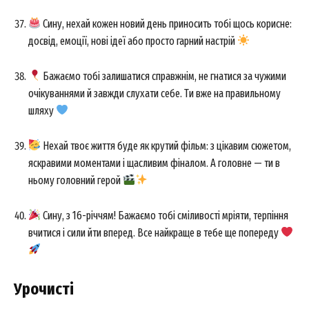
Сину, нехай кожен новий день приносить тобі щось корисне:
досвід, емоції, нові ідеї або просто гарний настрій
Company
Бажаємо тобі залишатися справжнім, не гнатися за чужими
About
очікуваннями й завжди слухати себе. Ти вже на правильному
шляху
Contact us
My account
Нехай твоє життя буде як крутий фільм: з цікавим сюжетом,
яскравими моментами і щасливим фіналом. А головне — ти в
ньому головний герой
Сину, з 16-річчям! Бажаємо тобі сміливості мріяти, терпіння
вчитися і сили йти вперед. Все найкраще в тебе ще попереду
Урочисті