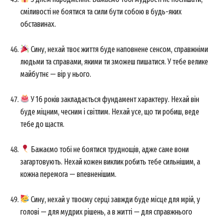
сміливості не боятися та сили бути собою в будь-яких
обставинах.
Сину, нехай твоє життя буде наповнене сенсом, справжніми
людьми та справами, якими ти зможеш пишатися. У тебе велике
майбутнє — вір у нього.
У 16 років закладається фундамент характеру. Нехай він
буде міцним, чесним і світлим. Нехай усе, що ти робиш, веде
тебе до щастя.
Бажаємо тобі не боятися труднощів, адже саме вони
загартовують. Нехай кожен виклик робить тебе сильнішим, а
кожна перемога — впевненішим.
Сину, нехай у твоєму серці завжди буде місце для мрій, у
голові — для мудрих рішень, а в житті — для справжнього