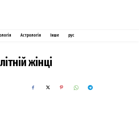
ологія
Астрологія
Інше
рус
ітній жінці