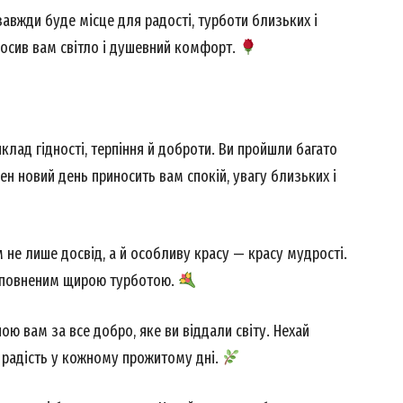
авжди буде місце для радості, турботи близьких і
носив вам світло і душевний комфорт.
лад гідності, терпіння й доброти. Ви пройшли багато
ожен новий день приносить вам спокій, увагу близьких і
м не лише досвід, а й особливу красу — красу мудрості.
наповненим щирою турботою.
ю вам за все добро, яке ви віддали світу. Нехай
ь радість у кожному прожитому дні.