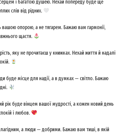
серцем і багатою душею. Нехай попереду буде ще
еплих слів від рідних.
ть вашою опорою, а не тягарем. Бажаю вам гармонії,
равжнього щастя.
ість, яку не прочитаєш у книжках. Нехай життя й надалі
окій.
ди буде місце для надії, а в думках — світло. Бажаю
 дні.
й рік буде вінцем вашої мудрості, а кожен новий день
спокій і любов.
 лагідним, а люди — добрими. Бажаю вам тиші, в якій