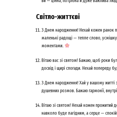
ви — цінна, потрібна й дуже важлива лю
Світло-життєві
З Днем народження! Нехай кожен ранок по
маленькі радощі — тепле слово, усмішку,
моментами.
Вітаю вас зі святом! Бажаю, щоб роки бул
досвід і щирі спогади. Нехай попереду бу
News 
З Днем народження! Хай у вашому житті 
Magazin
душевних розмов. Бажаю гармонії, внутр
Вітаю зі святом! Нехай кожен прожитий де
навколо буде лагідним, а серце — спокі