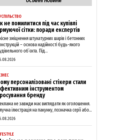
ОСТАННІ НОВИНИ
УСПІЛЬСТВО
к не помилитися під час купівлі
рмуючої сітки: поради експертів
кісне зміцнення штукатурних шарів і бетонних
онструкцій – основа надійності будь-якого
удівельного об’єкта. Під...
6.08.2026
ІЗНЕС
ому персоналізовані стікери стали
фективним інструментом
росування бренду
еклама не завжди має виглядати як оголошення.
лучна ілюстрація на пакунку, позначка серії або...
6.08.2026
IFESTYLE