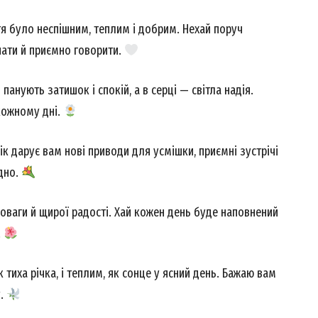
Contact us
я було неспішним, теплим і добрим. Нехай поруч
My account
чати й приємно говорити.
панують затишок і спокій, а в серці — світла надія.
E NOW
 кожному дні.
к дарує вам нові приводи для усмішки, приємні зустрічі
ідно.
новаги й щирої радості. Хай кожен день буде наповнений
.
к тиха річка, і теплим, як сонце у ясний день. Бажаю вам
у.