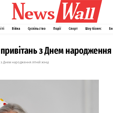
віті
Війна
Суспільство
Події
Спорт
Шоу бізнес
Ек
привітань з Днем народження л
з Днем народження літній жінці