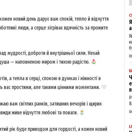
С
кожен новий день дарує вам спокій, тепло й відчуття
Я
ботливі люди, а серце зігріває вдячність за прожите
а
Я
к
б
ад мудрості, доброти й внутрішньої сили. Нехай
0
а душа — наповненою миром і тихою радістю.
Б
Ч
ів, а тепла в серці, спокою в думках і ніжності в
е
ть вас простими, але такими цінними моментами.
п
Р
жаю вам світлих ранків, затишних вечорів і щирих
В
авжди живе відчуття любові та поваги.
0
L
итий рік буде приводом для гордості, а кожен новий