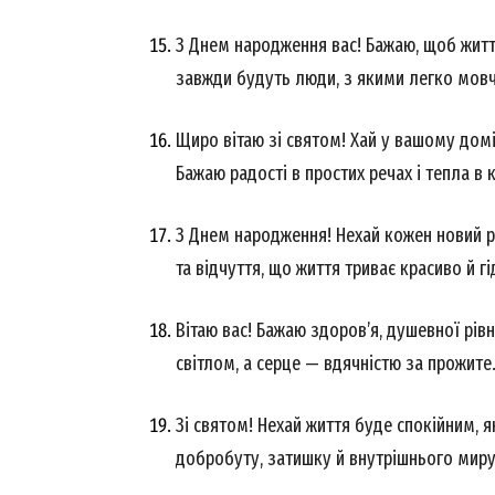
З Днем народження вас! Бажаю, щоб житт
завжди будуть люди, з якими легко мов
Щиро вітаю зі святом! Хай у вашому домі 
SUBSCRIB
Бажаю радості в простих речах і тепла в
З Днем народження! Нехай кожен новий рі
та відчуття, що життя триває красиво й г
Вітаю вас! Бажаю здоров’я, душевної рів
світлом, а серце — вдячністю за прожите
Зі святом! Нехай життя буде спокійним, я
добробуту, затишку й внутрішнього мир