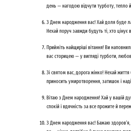
день — нагодою відчути турботу, тепло 
З Днем народження вас! Хай доля буде ла
Нехай поруч завжди будуть ті, хто цінує 
Прийміть найщиріші вітання! Ви наповнили
вас сторицею — у вигляді турботи, любові
Зі святом вас, дорога жінко! Нехай життя 
приносить умиротворення, затишок і над
Вітаю з Днем народження! Хай у вашій ду
спокій і вдячність за все прожите й пере
З Днем народження вас! Бажаю здоров’я, д