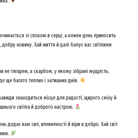
дина.
чинається зі спокою в серці, а кожен день приносить
 добру новину. Хай життя й далі балує вас світлими
и не тягарем, а скарбом, у якому зібрані мудрість,
де ще багато теплих і затишних днів.
Week
завжди знаходиться місце для радості, щирого сміху й
e PRO
ішнього світла й доброго настрою.
Company
нь додає вам сил, впевненості й віри в добро. Хай світ
йним.
About