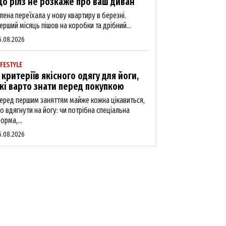
о рілз не розкаже про ваш диван
лена переїхала у нову квартиру в березні.
ерший місяць пішов на коробки та дрібний...
5.08.2026
IFESTYLE
 критеріїв якісного одягу для йоги,
кі варто знати перед покупкою
еред першим заняттям майже кожна цікавиться,
о вдягнути на йогу: чи потрібна спеціальна
орма,...
5.08.2026