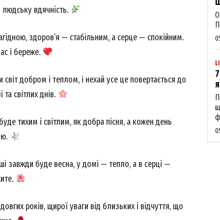
Щ
й людську вдячність.
О
П
гідною, здоров’я — стабільним, а серце — спокійним.
0
вас і береже.
L
7
 світ добром і теплом, і нехай усе це повертається до
я
 та світлих днів.
П
щ
ф
буде тихим і світлим, як добра пісня, а кожен день
0
ію.
ші завжди буде весна, у домі — тепло, а в серці —
жите.
овгих років, щирої уваги від близьких і відчуття, що