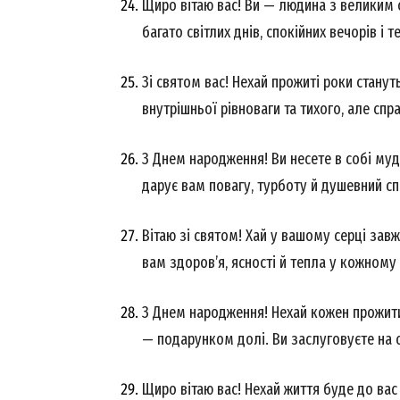
Щиро вітаю вас! Ви — людина з великим 
багато світлих днів, спокійних вечорів і т
Зі святом вас! Нехай прожиті роки стану
внутрішньої рівноваги та тихого, але сп
З Днем народження! Ви несете в собі мудр
дарує вам повагу, турботу й душевний сп
Вітаю зі святом! Хай у вашому серці завж
вам здоров’я, ясності й тепла у кожному
З Днем народження! Нехай кожен прожити
— подарунком долі. Ви заслуговуєте на 
Щиро вітаю вас! Нехай життя буде до вас