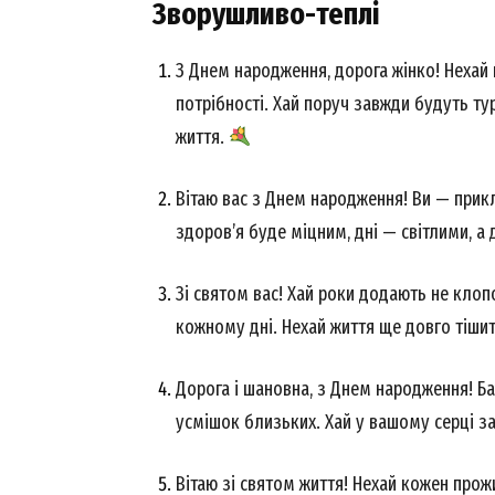
Зворушливо-теплі
З Днем народження, дорога жінко! Нехай 
потрібності. Хай поруч завжди будуть тур
життя.
Вітаю вас з Днем народження! Ви — прикл
здоров’я буде міцним, дні — світлими, 
Зі святом вас! Хай роки додають не клопот
кожному дні. Нехай життя ще довго тіши
Дорога і шановна, з Днем народження! Ба
усмішок близьких. Хай у вашому серці з
Вітаю зі святом життя! Нехай кожен прож