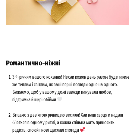
Романтично-ніжні
З 9-річчям вашого кохання! Нехай кожен день разом буде таким
же теплим і світлим, як ваші перші погляди одне на одного.
Бажаємо, щоб у вашому домі завжди панували любов,
підтримка й щирі обійми
Вітаємо з дев’ятою річницею весілля! Хай ваші серця й надалі
б’ються в одному ритмі, а кожна спільна мить приносить
радість, спокій і нові щасливі спогади