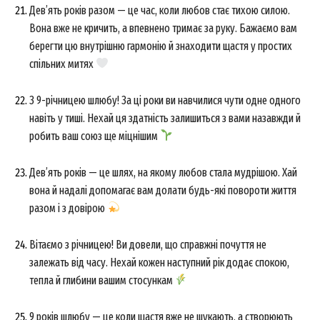
Дев’ять років разом — це час, коли любов стає тихою силою.
Вона вже не кричить, а впевнено тримає за руку. Бажаємо вам
берегти цю внутрішню гармонію й знаходити щастя у простих
спільних митях
З 9-річницею шлюбу! За ці роки ви навчилися чути одне одного
навіть у тиші. Нехай ця здатність залишиться з вами назавжди й
робить ваш союз ще міцнішим
Дев’ять років — це шлях, на якому любов стала мудрішою. Хай
вона й надалі допомагає вам долати будь-які повороти життя
разом і з довірою
Вітаємо з річницею! Ви довели, що справжні почуття не
залежать від часу. Нехай кожен наступний рік додає спокою,
тепла й глибини вашим стосункам
9 років шлюбу — це коли щастя вже не шукають, а створюють