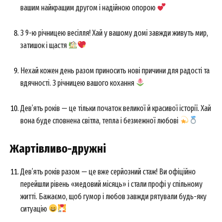
вашим найкращим другом і надійною опорою
З 9-ю річницею весілля! Хай у вашому домі завжди живуть мир,
затишок і щастя
Нехай кожен день разом приносить нові причини для радості та
вдячності. З річницею вашого кохання
Дев’ять років — це тільки початок великої й красивої історії. Хай
вона буде сповнена світла, тепла і безмежної любові
Жартівливо-дружні
Дев’ять років разом — це вже серйозний стаж! Ви офіційно
перейшли рівень «медовий місяць» і стали профі у спільному
житті. Бажаємо, щоб гумор і любов завжди рятували будь-яку
ситуацію