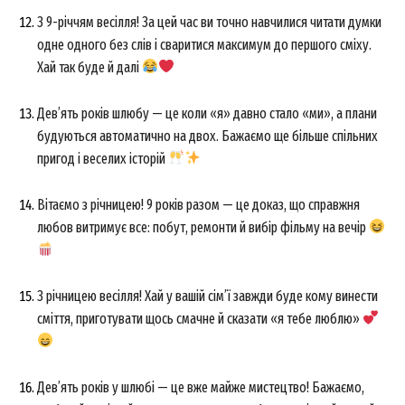
З 9-річчям весілля! За цей час ви точно навчилися читати думки
одне одного без слів і сваритися максимум до першого сміху.
Хай так буде й далі
Дев’ять років шлюбу — це коли «я» давно стало «ми», а плани
будуються автоматично на двох. Бажаємо ще більше спільних
пригод і веселих історій
Вітаємо з річницею! 9 років разом — це доказ, що справжня
любов витримує все: побут, ремонти й вибір фільму на вечір
З річницею весілля! Хай у вашій сім’ї завжди буде кому винести
сміття, приготувати щось смачне й сказати «я тебе люблю»
Дев’ять років у шлюбі — це вже майже мистецтво! Бажаємо,