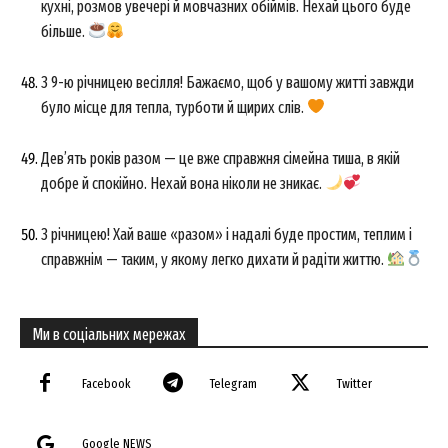
кухні, розмов увечері й мовчазних обіймів. Нехай цього буде
більше.
З 9-ю річницею весілля! Бажаємо, щоб у вашому житті завжди
було місце для тепла, турботи й щирих слів.
Дев’ять років разом — це вже справжня сімейна тиша, в якій
добре й спокійно. Нехай вона ніколи не зникає.
З річницею! Хай ваше «разом» і надалі буде простим, теплим і
справжнім — таким, у якому легко дихати й радіти життю.
Ми в соціальних мережах
Facebook
Telegram
Twitter
Google NEWS