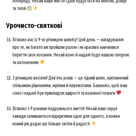
попереду. Нехай ваше життя і далі будується на любові, довірі
та теплі
Урочисто-святкові
Вітаємо вас із 9-ю річницею шлюбу! Цей день — нагадування
про те, як багато ви пройшли разом і як красиво навчилися
берегти своє кохання. Нехай воно й надалі буде вашою опорою
та натхненням
З річницею весілля! Дев’ять років — це гідний шлях, наповнений
спільними рішеннями, мріями й перемогами. Бажаємо, щоб ваш
союз і надалі був прикладом щирості та взаємної поваги
Вітаємо з 9 роками подружнього життя! Нехай ваші серця
завжди залишаються відкритими одне для одного, а кожен
новий рік додає ще більше світла й радості