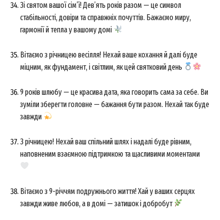
Зі святом вашої сім’ї! Дев’ять років разом — це символ
стабільності, довіри та справжніх почуттів. Бажаємо миру,
News Week
гармонії й тепла у вашому домі
Magazine PRO
Вітаємо з річницею весілля! Нехай ваше кохання й далі буде
міцним, як фундамент, і світлим, як цей святковий день
9 років шлюбу — це красива дата, яка говорить сама за себе. Ви
зуміли зберегти головне — бажання бути разом. Нехай так буде
завжди
З річницею! Нехай ваш спільний шлях і надалі буде рівним,
наповненим взаємною підтримкою та щасливими моментами
SUBSCRIBE NOW
Вітаємо з 9-річчям подружнього життя! Хай у ваших серцях
завжди живе любов, а в домі — затишок і добробут
Company