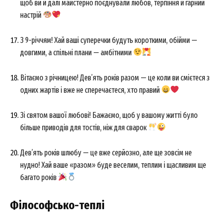
щоб ви й далі майстерно поєднували любов, терпіння й гарний
настрій
З 9-річчям! Хай ваші суперечки будуть короткими, обійми —
довгими, а спільні плани — амбітними
Вітаємо з річницею! Дев’ять років разом — це коли ви смієтеся з
одних жартів і вже не сперечаєтеся, хто правий
Зі святом вашої любові! Бажаємо, щоб у вашому житті було
більше приводів для тостів, ніж для сварок
Дев’ять років шлюбу — це вже серйозно, але ще зовсім не
нудно! Хай ваше «разом» буде веселим, теплим і щасливим ще
багато років
Філософсько-теплі