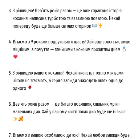
З річницею! Дев’ять років разом — це вже справжня історія
кохання, написана турботою та взаємною повагою. Нехай
попереду буде ще більше світлих сторінок
Вітаємо з 9 роками подружнього щастя! Хай ваш союз стає лише
міцнішим, а почуття — глибшими з кожним прожитим днем
З річницею вашого кохання! Нехай ніжність і тепло між вами
ніколи не згасають, а серця завжди знаходять шлях одне до
одного
Дев’ять років разом — це багато посмішок, спільних мрій і
маленьких див. Хай у вашому житті таких див буде ще більше
Вітаємо з вашою особливою датою! Нехай любов завжди буде