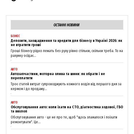
ОСТАННІ НОВИНИ
БІЗНЕС
Депозити, заощадження та кредити для бізнесу в Україні 2026: як
не втратити гроші
Гроші бізнесу рідко лежать без руху рівно стільки, скільки треба. То на
рахунку осідає...
АВТО
Автозапчастини, моторна олива та шини: як обрати і не
переплатити
Троє статей витрат супроводжують кожного водія від першого дня за
кермом і до продажу...
АВТО
Обслуговування авто: коли їхати на СТО, діагностика ходової, ГБО
та вихлоп
Обслуговування авто - це не про те, щоб "щось зламалося і поїхати
ремонтувати". Це...