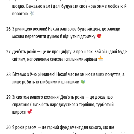
щодня. Бажаємо вам і далі будувати своє «разом» з любов’ю й
повагою
З річницею весілля! Нехай ваш союз буде місцем, де завжди
можна перепочити душею й відчути підтримку
Дев’ять років — це не про цифру, а про шлях. Хай він і далі буде
світлим, наповненим сенсом і спільними мріями
Вітаємо з 9-ю річницею! Нехай час не змінює ваших почуттів, а
лише робить їх глибшими й ціннішими
Зі святом вашого кохання! Дев’ять років — це доказ, що
справжня близькість народжується з терпіння, турботи й
щирості
9 років разом — це гарний фундамент для всього, що ще