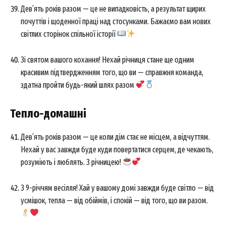
Дев’ять років разом — це не випадковість, а результат щирих
About
почуттів і щоденної праці над стосунками. Бажаємо вам нових
світлих сторінок спільної історії
Contact us
My account
Зі святом вашого кохання! Нехай річниця стане ще одним
красивим підтвердженням того, що ви — справжня команда,
здатна пройти будь-який шлях разом
Тепло-домашні
Дев’ять років разом — це коли дім стає не місцем, а відчуттям.
Нехай у вас завжди буде куди повертатися серцем, де чекають,
розуміють і люблять. З річницею!
З 9-річчям весілля! Хай у вашому домі завжди буде світло — від
усмішок, тепла — від обіймів, і спокій — від того, що ви разом.