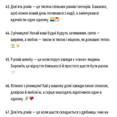
Дев’ять років — це тисяча спільних ранків і вечорів. Бажаємо,
щоб кожен новий день починався з надії, а закінчувався
вдячністю одне одному.
З річницею! Нехай ваші будні будуть затишними, свята —
щирими, а любов — такою ж тихою і міцною, як домашнє тепло.
9 років шлюбу — це коли поруч завжди є «своя» людина.
Бережіть це відчуття близькості й простого щастя бути разом.
Вітаємо з річницею! Хай у вашому домі завжди пахне спокоєм,
довірою й любов’ю, а серця знаходять відпочинок одне в
одному.
Дев’ять років — це коли щастя складається з дрібниць: чаю на