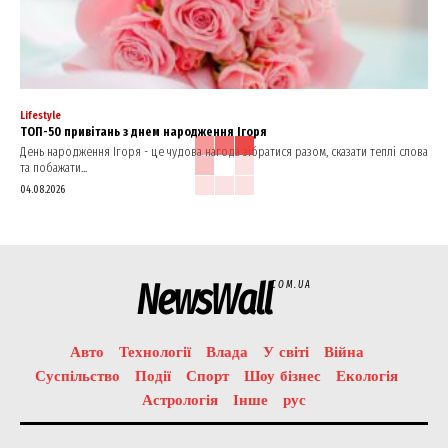
Lifestyle
ТОП-50 привітань з днем народження Ігоря
День народження Ігоря - це чудова нагода зібратися разом, сказати теплі слова
та побажати...
04.08.2026
NewsWall
COM.UA
Авто
Технології
Влада
У світі
Війна
Суспільство
Події
Спорт
Шоу бізнес
Екологія
Астрологія
Інше
рус