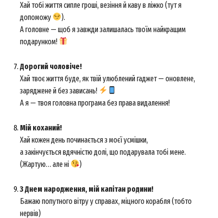
Хай тобі життя сипле гроші, везіння й каву в ліжко (тут я
допоможу
).
А головне — щоб я завжди залишалась твоїм найкращим
подарунком!
Дорогий чоловіче!
Хай твоє життя буде, як твій улюблений гаджет — оновлене,
заряджене й без зависань!
А я — твоя головна програма без права видалення!
Мій коханий!
Хай кожен день починається з моєї усмішки,
а закінчується вдячністю долі, що подарувала тобі мене.
(Жартую… але ні
)
З Днем народження, мій капітан родини!
Бажаю попутного вітру у справах, міцного корабля (тобто
нервів)