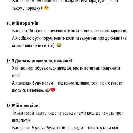
Бажаю, щоб тебе ніколи не покидали сила, віра, гумор і я (в
такому порядку)!
Мій дорогий!
Бажаю тобі щастя — великого, мов холодильник після зарплати.
А я обіцяю бути поруч, навіть коли ти забуваєш про дрібниці (на
кшталт виносити сміття).
З Днем народження, коханий!
Хай твої мрії збуваються швидше, ніж ти встигаєш придумати
нові.
А я завжди буду поруч — підтримати, підколоти і приготувати
щось смачненьке.
Мій чоловіче!
Ти мій герой, навіть якщо не завжди пам’ятаєш, де лежать твої
шкарпетки.
Бажаю, щоб удача була з тобою всюди — навіть у магазині,