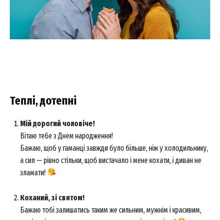
Теплі, дотепні
Мій дорогий чоловіче!
Вітаю тебе з Днем народження!
Бажаю, щоб у гаманці завжди було більше, ніж у холодильнику,
а сил — рівно стільки, щоб вистачало і мене кохати, і диван не
зламати!
Коханий, зі святом!
Бажаю тобі залишатись таким же сильним, мужнім і красивим,