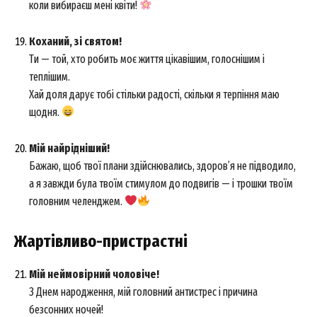
коли вибираєш мені квіти!
Коханий, зі святом!
Ти — той, хто робить моє життя цікавішим, голоснішим і
теплішим.
Хай доля дарує тобі стільки радості, скільки я терпіння маю
щодня.
Мій найрідніший!
Бажаю, щоб твої плани здійснювались, здоров’я не підводило,
а я завжди була твоїм стимулом до подвигів — і трошки твоїм
головним челенджем.
Жартівливо-пристрастні
Мій неймовірний чоловіче!
З Днем народження, мій головний антистрес і причина
безсонних ночей!