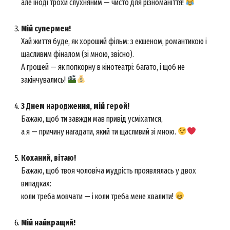
але іноді трохи слухняним — чисто для різноманіття!
Мій супермен!
Хай життя буде, як хороший фільм: з екшеном, романтикою і
щасливим фіналом (зі мною, звісно).
А грошей — як попкорну в кінотеатрі: багато, і щоб не
закінчувались!
З Днем народження, мій герой!
Бажаю, щоб ти завжди мав привід усміхатися,
а я — причину нагадати, який ти щасливий зі мною.
Коханий, вітаю!
Бажаю, щоб твоя чоловіча мудрість проявлялась у двох
випадках:
коли треба мовчати — і коли треба мене хвалити!
Мій найкращий!