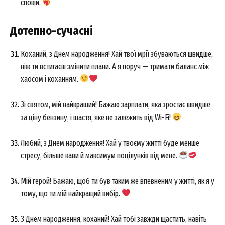
спокій.
About
Дотепно-сучасні
Contact us
My account
Коханий, з Днем народження! Хай твої мрії збуваються швидше,
ніж ти встигаєш змінити плани. А я поруч — тримати баланс між
хаосом і коханням.
Зі святом, мій найкращий! Бажаю зарплати, яка зростає швидше
за ціну бензину, і щастя, яке не залежить від Wi-Fi!
Любий, з Днем народження! Хай у твоєму житті буде менше
стресу, більше кави й максимум поцілунків від мене.
Мій герой! Бажаю, щоб ти був таким же впевненим у житті, як я у
тому, що ти мій найкращий вибір.
З Днем народження, коханий! Хай тобі завжди щастить, навіть