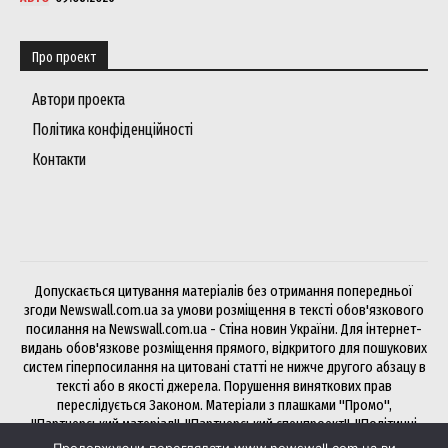
Про проект
Автори проекта
Політика конфіденційності
Контакти
Допускається цитування матеріалів без отримання попередньої
згоди Newswall.com.ua за умови розміщення в тексті обов'язкового
посилання на Newswall.com.ua - Стіна новин України. Для інтернет-
видань обов'язкове розміщення прямого, відкритого для пошукових
систем гіперпосилання на цитовані статті не нижче другого абзацу в
тексті або в якості джерела. Порушення виняткових прав
переслідується Законом. Матеріали з плашками "Промо",
"Партнерський матеріал", "Партнерський спецпроект", "Політичні
новини", "Прес-реліз", "PR", "Офіційно" публікуються на правах