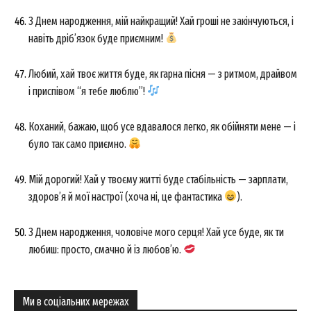
З Днем народження, мій найкращий! Хай гроші не закінчуються, і
навіть дріб’язок буде приємним!
Любий, хай твоє життя буде, як гарна пісня — з ритмом, драйвом
і приспівом “я тебе люблю”!
Коханий, бажаю, щоб усе вдавалося легко, як обійняти мене — і
було так само приємно.
Мій дорогий! Хай у твоєму житті буде стабільність — зарплати,
здоров’я й мої настрої (хоча ні, це фантастика
).
З Днем народження, чоловіче мого серця! Хай усе буде, як ти
любиш: просто, смачно й із любов’ю.
Ми в соціальних мережах