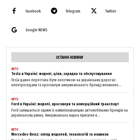
Facebook
Telegram
Twitter
Google NEWS
ОСТАННІ НОВИНИ
АВТО
Tesla в Україні: моделі, ціни, зарядка та обслуговування
Tesla давно перестала бути екзотикою на українських дорогах:
електроседани та кросовери американського бренду впевнено...
АВТО
Ford в Україні: моделі, кросовери та комерційний транспорт
Ford залишається одним із найвпізнаваніших автомобільних брендів на
українському ринку. Американська марка присутня в...
АВТО
Mercedes-Benz: огляд моделей, технологій та новинок