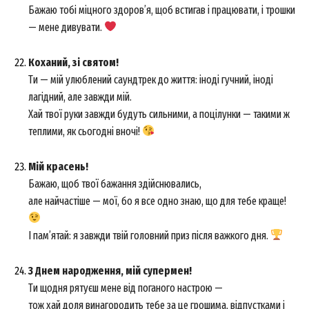
Бажаю тобі міцного здоров’я, щоб встигав і працювати, і трошки
— мене дивувати.
Коханий, зі святом!
Ти — мій улюблений саундтрек до життя: іноді гучний, іноді
лагідний, але завжди мій.
Хай твої руки завжди будуть сильними, а поцілунки — такими ж
теплими, як сьогодні вночі!
Мій красень!
Бажаю, щоб твої бажання здійснювались,
але найчастіше — мої, бо я все одно знаю, що для тебе краще!
І пам’ятай: я завжди твій головний приз після важкого дня.
З Днем народження, мій супермен!
Ти щодня рятуєш мене від поганого настрою —
тож хай доля винагородить тебе за це грошима, відпустками і