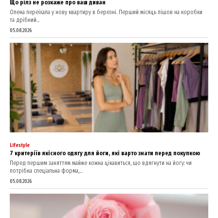
Що рілз не розкаже про ваш диван
Олена переїхала у нову квартиру в березні. Перший місяць пішов на коробки
та дрібний...
05.08.2026
Lifestyle
7 критеріїв якісного одягу для йоги, які варто знати перед покупкою
Перед першим заняттям майже кожна цікавиться, що вдягнути на йогу: чи
потрібна спеціальна форма,...
05.08.2026