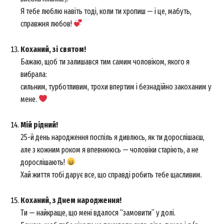
Я тебе люблю навіть тоді, коли ти хропиш — і це, мабуть,
справжня любов!
Коханий, зі святом!
Бажаю, щоб ти залишався тим самим чоловіком, якого я
вибрала:
сильним, турботливим, трохи впертим і безнадійно закоханим у
мене.
Мій рідний!
25-й день народження поспіль я дивлюсь, як ти дорослішаєш,
але з кожним роком я впевнююсь — чоловіки старіють, а не
дорослішають!
Хай життя тобі дарує все, що справді робить тебе щасливим.
Коханий, з Днем народження!
Ти — найкраще, що мені вдалося “замовити” у долі.