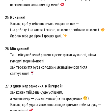
нескінченним коханням від мене!
Коханий!
Бажаю, щоб у тебе вистачало енергії на все —
і на роботу, і на життя, і, звісно, на мене (особливо на мене).
Люблю тебе до зірок і трошки далі.
Мій єдиний!
Ти — мій улюблений рецепт щастя: трішки мужності, щіпка
гумору і море ніжності.
Хай твоє життя буде солодким, як наші вечори після
святкування!
З Днем народження, мій герой!
Хай кожен твій день буде успішним,
а кожен вечір — романтичним (натяк зрозумілий
).
Бажаю, щоб удача й кохання завжди тримали тебе за руку —
мою, звісно!