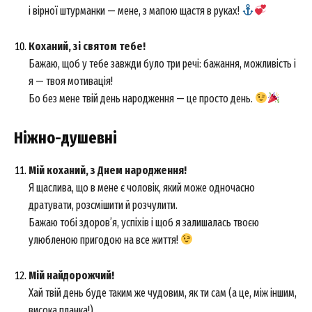
і вірної штурманки — мене, з мапою щастя в руках!
Коханий, зі святом тебе!
Бажаю, щоб у тебе завжди було три речі: бажання, можливість і
я — твоя мотивація!
Бо без мене твій день народження — це просто день.
Ніжно-душевні
Мій коханий, з Днем народження!
Я щаслива, що в мене є чоловік, який може одночасно
дратувати, розсмішити й розчулити.
Бажаю тобі здоров’я, успіхів і щоб я залишалась твоєю
улюбленою пригодою на все життя!
Мій найдорожчий!
Хай твій день буде таким же чудовим, як ти сам (а це, між іншим,
висока планка!).