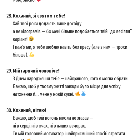
News Week
Коханий, зі святом тебе!
Magazine PRO
Хай твої роки додають лише досвіду,
а не кілограмів — бо мені більше подобається твій “до весілля”
варіант!
І пам’ятай, я тебе люблю навіть без пресу (але з ним — трохи
більше).
Мій гарячий чоловіче!
З Днем народження тебе — найкращого, кого я могла обрати.
Бажаю, щоб у твоєму житті завжди було місце для успіху,
натхнення й… мене у новій сукні.
SUBSCRIBE NOW
Коханий, вітаю!
Бажаю, щоб твій вогонь ніколи не згасав —
ні в серці, ні в очах, ні в наших вечорах.
Ти мій головний мотиватор і найприємніший спосіб втратити
Company