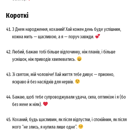
Короткі
З Днем народження, коханий! Хай кожен день буде успішним,
кожна мить — щасливою, а я — поруч завжди.
Любий, бажаю тобі більше відпочинку, ніж планів, і більше
усмішок, ніж приводів хвилюватись.
Зі святом, мій чоловіче! Хай життя тебе дивує — приємно,
яскраво й без наслідків для нервів.
Бажаю, щоб тебе супроводжували удача, сила, оптимізм і я (бо
без мене ж ніяк).
Коханий, будь щасливим, як після відпустки, і спокійним, як після
мого “не злись, я купила лише одне”.