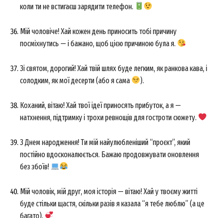
коли ти не встигаєш зарядити телефон.
Мій чоловіче! Хай кожен день приносить тобі причину
посміхнутись — і бажано, щоб цією причиною була я.
Зі святом, дорогий! Хай твій шлях буде легким, як ранкова кава, і
солодким, як мої десерти (або я сама
).
Коханий, вітаю! Хай твої ідеї приносять прибуток, а я —
натхнення, підтримку і трохи ревнощів для гостроти сюжету.
З Днем народження! Ти мій найулюбленіший “проєкт”, який
постійно вдосконалюється. Бажаю продовжувати оновлення
без збоїв!
Мій чоловік, мій друг, моя історія — вітаю! Хай у твоєму житті
буде стільки щастя, скільки разів я казала “я тебе люблю” (а це
багато).