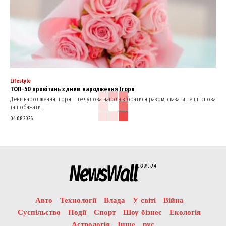
Lifestyle
ТОП-50 привітань з днем народження Ігоря
День народження Ігоря - це чудова нагода зібратися разом, сказати теплі слова
та побажати...
04.08.2026
NewsWall
COM.UA
Авто
Технології
Влада
У світі
Війна
Суспільство
Події
Спорт
Шоу бізнес
Екологія
Астрологія
Інше
рус