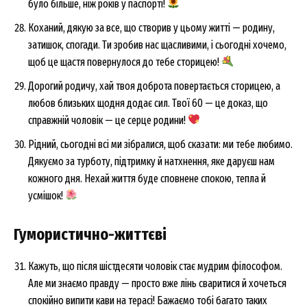
було більше, ніж років у паспорті!
Коханий, дякую за все, що створив у цьому житті — родину,
затишок, спогади. Ти зробив нас щасливими, і сьогодні хочемо,
щоб це щастя повернулося до тебе сторицею!
Дорогий родичу, хай твоя доброта повертається сторицею, а
любов близьких щодня додає сил. Твої 60 — це доказ, що
справжній чоловік — це серце родини!
Рідний, сьогодні всі ми зібралися, щоб сказати: ми тебе любимо.
Дякуємо за турботу, підтримку й натхнення, яке даруєш нам
кожного дня. Нехай життя буде сповнене спокою, тепла й
усмішок!
Гумористично-життєві
Кажуть, що після шістдесяти чоловік стає мудрим філософом.
Але ми знаємо правду — просто вже лінь сваритися й хочеться
спокійно випити кави на терасі! Бажаємо тобі багато таких