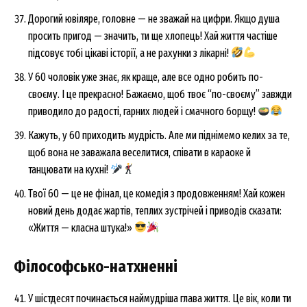
Дорогий ювіляре, головне — не зважай на цифри. Якщо душа
Company
просить пригод — значить, ти ще хлопець! Хай життя частіше
підсовує тобі цікаві історії, а не рахунки з лікарні!
About
Contact us
У 60 чоловік уже знає, як краще, але все одно робить по-
своєму. І це прекрасно! Бажаємо, щоб твоє “по-своєму” завжди
My account
приводило до радості, гарних людей і смачного борщу!
Кажуть, у 60 приходить мудрість. Але ми піднімемо келих за те,
щоб вона не заважала веселитися, співати в караоке й
танцювати на кухні!
Твої 60 — це не фінал, це комедія з продовженням! Хай кожен
новий день додає жартів, теплих зустрічей і приводів сказати:
«Життя — класна штука!»
Філософсько-натхненні
У шістдесят починається наймудріша глава життя. Це вік, коли ти