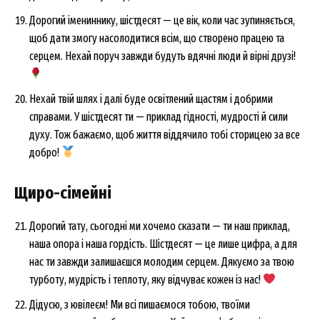
Дорогий імениннику, шістдесят — це вік, коли час зупиняється,
щоб дати змогу насолодитися всім, що створено працею та
серцем. Нехай поруч завжди будуть вдячні люди й вірні друзі!
Нехай твій шлях і далі буде освітлений щастям і добрими
справами. У шістдесят ти — приклад гідності, мудрості й сили
духу. Тож бажаємо, щоб життя віддячило тобі сторицею за все
добро!
Щиро-сімейні
Дорогий тату, сьогодні ми хочемо сказати — ти наш приклад,
наша опора і наша гордість. Шістдесят — це лише цифра, а для
нас ти завжди залишаєшся молодим серцем. Дякуємо за твою
турботу, мудрість і теплоту, яку відчуває кожен із нас!
Дідусю, з ювілеєм! Ми всі пишаємося тобою, твоїми