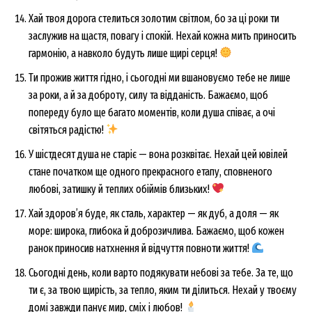
Хай твоя дорога стелиться золотим світлом, бо за ці роки ти
заслужив на щастя, повагу і спокій. Нехай кожна мить приносить
гармонію, а навколо будуть лише щирі серця!
Ти прожив життя гідно, і сьогодні ми вшановуємо тебе не лише
за роки, а й за доброту, силу та відданість. Бажаємо, щоб
попереду було ще багато моментів, коли душа співає, а очі
світяться радістю!
У шістдесят душа не старіє — вона розквітає. Нехай цей ювілей
стане початком ще одного прекрасного етапу, сповненого
любові, затишку й теплих обіймів близьких!
Хай здоров’я буде, як сталь, характер — як дуб, а доля — як
море: широка, глибока й доброзичлива. Бажаємо, щоб кожен
ранок приносив натхнення й відчуття повноти життя!
Сьогодні день, коли варто подякувати небові за тебе. За те, що
ти є, за твою щирість, за тепло, яким ти ділиться. Нехай у твоєму
домі завжди панує мир, сміх і любов!