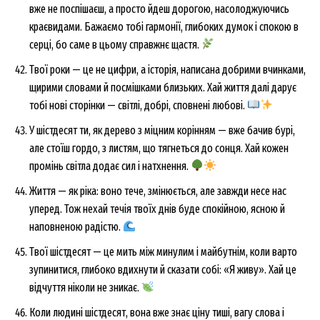
вже не поспішаєш, а просто йдеш дорогою, насолоджуючись
краєвидами. Бажаємо тобі гармонії, глибоких думок і спокою в
серці, бо саме в цьому справжнє щастя.
Твої роки — це не цифри, а історія, написана добрими вчинками,
щирими словами й посмішками близьких. Хай життя далі дарує
тобі нові сторінки — світлі, добрі, сповнені любові.
У шістдесят ти, як дерево з міцним корінням — вже бачив бурі,
але стоїш гордо, з листям, що тягнеться до сонця. Хай кожен
промінь світла додає сил і натхнення.
Життя — як ріка: воно тече, змінюється, але завжди несе нас
уперед. Тож нехай течія твоїх днів буде спокійною, ясною й
наповненою радістю.
Твої шістдесят — це мить між минулим і майбутнім, коли варто
зупинитися, глибоко вдихнути й сказати собі: «Я живу». Хай це
відчуття ніколи не зникає.
Коли людині шістдесят, вона вже знає ціну тиші, вагу слова і