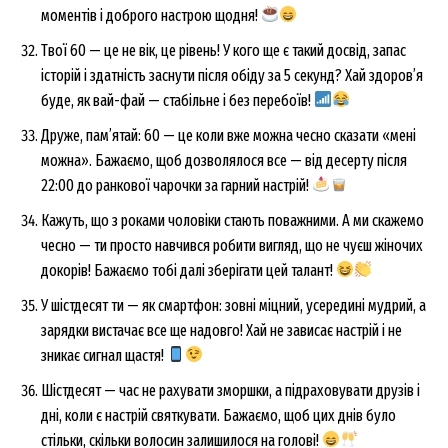
моментів і доброго настрою щодня!
Твої 60 — це не вік, це рівень! У кого ще є такий досвід, запас
історій і здатність заснути після обіду за 5 секунд? Хай здоров’я
News Week
буде, як вай-фай — стабільне і без перебоїв!
Magazine PRO
Друже, пам’ятай: 60 — це коли вже можна чесно сказати «мені
можна». Бажаємо, щоб дозволялося все — від десерту після
22:00 до ранкової чарочки за гарний настрій!
Кажуть, що з роками чоловіки стають поважними. А ми скажемо
чесно — ти просто навчився робити вигляд, що не чуєш жіночих
докорів! Бажаємо тобі далі зберігати цей талант!
У шістдесят ти — як смартфон: зовні міцний, усередині мудрий, а
зарядки вистачає все ще надовго! Хай не зависає настрій і не
зникає сигнал щастя!
SUBSCRIBE NOW
Шістдесят — час не рахувати зморшки, а підраховувати друзів і
дні, коли є настрій святкувати. Бажаємо, щоб цих днів було
стільки, скільки волосин залишилося на голові!