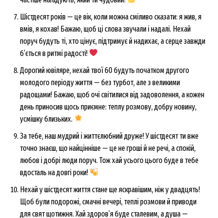
Шістдесят років — це вік, коли можна сміливо сказати: я жив, я
вмів, я кохав! Бажаю, щоб ці слова звучали і надалі. Нехай
поруч будуть ті, хто цінує, підтримує й надихає, а серце завжди
б’ється в ритмі радості!
Дорогий ювіляре, нехай твої 60 будуть початком другого
молодого періоду життя — без турбот, але з великими
радощами! Бажаю, щоб очі світилися від задоволення, а кожен
день приносив щось приємне: теплу розмову, добру новину,
усмішку близьких.
За тебе, наш мудрий і життєлюбний друже! У шістдесят ти вже
точно знаєш, що найцінніше — це не гроші й не речі, а спокій,
любов і добрі люди поруч. Тож хай усього цього буде в тебе
вдосталь на довгі роки!
Нехай у шістдесят життя стане ще яскравішим, ніж у двадцять!
Щоб були подорожі, смачні вечері, теплі розмови й приводи
для свят щотижня. Хай здоров’я буде сталевим, а душа —