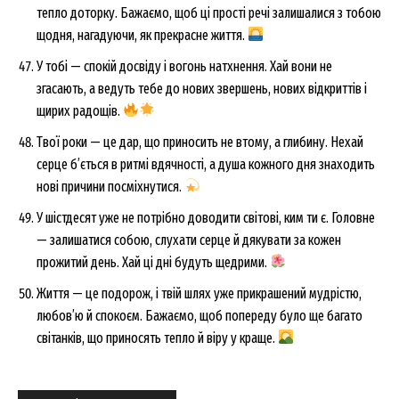
тепло доторку. Бажаємо, щоб ці прості речі залишалися з тобою
щодня, нагадуючи, як прекрасне життя.
У тобі — спокій досвіду і вогонь натхнення. Хай вони не
згасають, а ведуть тебе до нових звершень, нових відкриттів і
щирих радощів.
Твої роки — це дар, що приносить не втому, а глибину. Нехай
серце б’ється в ритмі вдячності, а душа кожного дня знаходить
нові причини посміхнутися.
У шістдесят уже не потрібно доводити світові, ким ти є. Головне
— залишатися собою, слухати серце й дякувати за кожен
прожитий день. Хай ці дні будуть щедрими.
Життя — це подорож, і твій шлях уже прикрашений мудрістю,
любов’ю й спокоєм. Бажаємо, щоб попереду було ще багато
світанків, що приносять тепло й віру у краще.