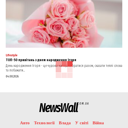
Lifestyle
ТОП-50 привітань з днем народження Ігоря
День народження Ігоря - це чудова нагода зібратися разом, сказати теплі слова
та побажати...
04.08.2026
NewsWall
COM.UA
Авто
Технології
Влада
У світі
Війна