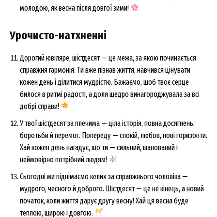
молодою, як весна після довгої зими!
Урочисто-натхненні
Дорогий ювіляре, шістдесят — це межа, за якою починається
справжня гармонія. Ти вже пізнав життя, навчився цінувати
кожен день і ділитися мудрістю. Бажаємо, щоб твоє серце
билося в ритмі радості, а доля щедро винагороджувала за всі
добрі справи!
У твої шістдесят за плечима — ціла історія, повна досягнень,
боротьби й перемог. Попереду — спокій, любов, нові горизонти.
Хай кожен день нагадує, що ти — сильний, шанований і
неймовірно потрібний людям!
Сьогодні ми піднімаємо келих за справжнього чоловіка —
мудрого, чесного й доброго. Шістдесят — це не кінець, а новий
початок, коли життя дарує другу весну! Хай ця весна буде
теплою, щирою і довгою.