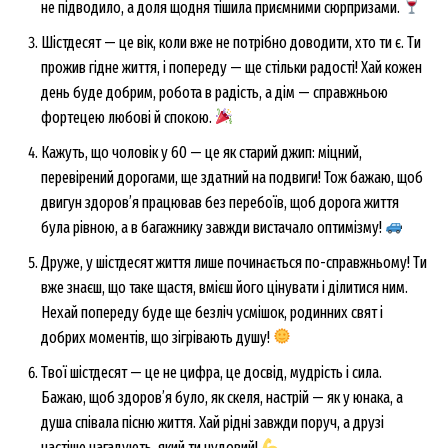
не підводило, а доля щодня тішила приємними сюрпризами.
Шістдесят — це вік, коли вже не потрібно доводити, хто ти є. Ти
прожив гідне життя, і попереду — ще стільки радості! Хай кожен
день буде добрим, робота в радість, а дім — справжньою
фортецею любові й спокою.
Кажуть, що чоловік у 60 — це як старий джип: міцний,
перевірений дорогами, ще здатний на подвиги! Тож бажаю, щоб
двигун здоров’я працював без перебоїв, щоб дорога життя
була рівною, а в багажнику завжди вистачало оптимізму!
Друже, у шістдесят життя лише починається по-справжньому! Ти
вже знаєш, що таке щастя, вмієш його цінувати і ділитися ним.
Нехай попереду буде ще безліч усмішок, родинних свят і
добрих моментів, що зігрівають душу!
Твої шістдесят — це не цифра, це досвід, мудрість і сила.
Бажаю, щоб здоров’я було, як скеля, настрій — як у юнака, а
душа співала пісню життя. Хай рідні завжди поруч, а друзі
частіше нагадують, який ти чудовий!