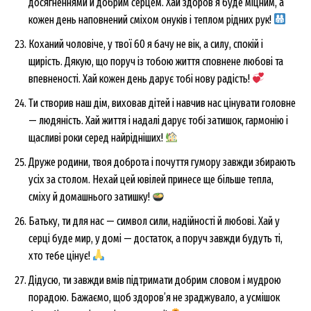
досягненнями й добрим серцем. Хай здоров’я буде міцним, а
кожен день наповнений сміхом онуків і теплом рідних рук!
Коханий чоловіче, у твої 60 я бачу не вік, а силу, спокій і
щирість. Дякую, що поруч із тобою життя сповнене любові та
впевненості. Хай кожен день дарує тобі нову радість!
Ти створив наш дім, виховав дітей і навчив нас цінувати головне
— людяність. Хай життя і надалі дарує тобі затишок, гармонію і
щасливі роки серед найрідніших!
Друже родини, твоя доброта і почуття гумору завжди збирають
усіх за столом. Нехай цей ювілей принесе ще більше тепла,
сміху й домашнього затишку!
Батьку, ти для нас — символ сили, надійності й любові. Хай у
серці буде мир, у домі — достаток, а поруч завжди будуть ті,
хто тебе цінує!
Дідусю, ти завжди вмів підтримати добрим словом і мудрою
порадою. Бажаємо, щоб здоров’я не зраджувало, а усмішок