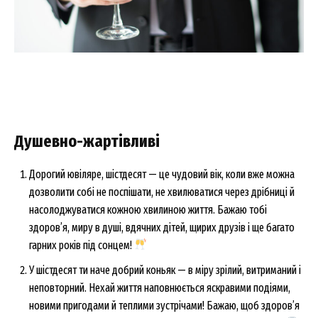
Душевно-жартівливі
Дорогий ювіляре, шістдесят — це чудовий вік, коли вже можна
дозволити собі не поспішати, не хвилюватися через дрібниці й
насолоджуватися кожною хвилиною життя. Бажаю тобі
здоров’я, миру в душі, вдячних дітей, щирих друзів і ще багато
гарних років під сонцем!
У шістдесят ти наче добрий коньяк — в міру зрілий, витриманий і
неповторний. Нехай життя наповнюється яскравими подіями,
новими пригодами й теплими зустрічами! Бажаю, щоб здоров’я