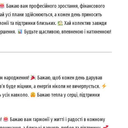
Бажаю вам професійного зростання, фінансового
Contact us
ай усі плани здійснюються, а кожен день приносить
My account
онії та підтримки близьких.
Хай колектив завжди
вершення.
Будьте щасливою, впевненою і натхненною!
E NOW
ем народження!
Бажаю, щоб кожен день дарував
’я буде міцним, а енергія ніколи не вичерпується.
ь усіх навколо.
Бажаю тепла у серці, підтримки
я!
Бажаю вам гармонії у житті і радості в кожному
 починання, а близькі дарують любов та підтримку.