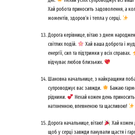
Хай робота приносить задоволення, а ко
моментів, здоров’я і тепла у серці.
Дорога керівнице, вітаю з днем народже
світлих подій.
Хай ваша доброта і муд
енергії, сил та підтримки у всіх справах.
відчуває любов близьких.
Шановна начальнице, з найкращими поб
супроводжує вас завжди.
Бажаю гармон
рідними.
Нехай кожен день приносить 
натхненною, впевненою та щасливою!
Дорога начальнице, вітаю!
Хай кожен д
щоб у серці завжди панували щастя і гар