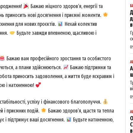
народження!
Бажаю міцного здоров’я, енергії та
Б
Д
ь приносить нові досягнення і приємні моменти.
д
тхнення для нових проєктів.
Нехай колектив
в
ення.
Будьте завжди впевненою, щасливою і
Г
с
0
Бажаю вам професійного зростання та особистого
А
уються, а плани здійснюються.
Бажаю підтримки та
А
ш
обота приносить задоволення, а життя буде яскравим і
Т
ю і натхненною!
в
0
табільності, успіху і фінансового благополуччя.
й і приємних подій.
Бажаю здоров’я, щастя та тепла
А
О
ує і підтримує ваші досягнення.
Будьте натхненною,
С
в