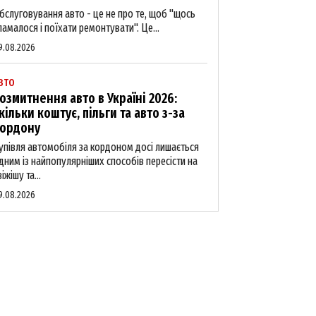
бслуговування авто - це не про те, щоб "щось
ламалося і поїхати ремонтувати". Це...
9.08.2026
ВТО
озмитнення авто в Україні 2026:
кільки коштує, пільги та авто з-за
ордону
упівля автомобіля за кордоном досі лишається
дним із найпопулярніших способів пересісти на
віжішу та...
9.08.2026