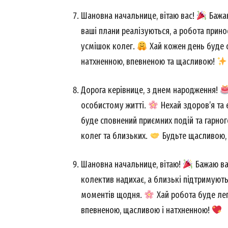
Шановна начальнице, вітаю вас!
Бажаю
ваші плани реалізуються, а робота прин
усмішок колег.
Хай кожен день буде с
натхненною, впевненою та щасливою!
Дорога керівнице, з днем народження!
особистому житті.
Нехай здоров’я та 
буде сповнений приємних подій та гарно
колег та близьких.
Будьте щасливою,
News 
Magazin
Шановна начальнице, вітаю!
Бажаю вам
колектив надихає, а близькі підтримуют
моментів щодня.
Хай робота буде лег
впевненою, щасливою і натхненною!