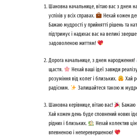
Шановна начальнице, вітаю вас з днем 
успіхів у всіх справах.
Нехай кожен ден
Бажаю мудрості у прийнятті рішень та на
підтримує і надихає вас на великі зверш
задоволеною життям!
Дорога начальнице, з днем народження!
щастя.
Нехай ваші ідеї завжди реаліз
розуміння від колег і близьких.
Хай р
радісним.
Залишайтеся такою ж мудро
Шановна керівнице, вітаю вас!
Бажаю с
Хай кожен день буде сповнений нових іде
рідних і близьких.
Нехай колектив цін
впевненою і неперевершеною!