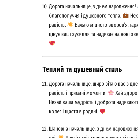
Дорога начальнице, з днем народження!
благополуччя і душевного тепла.
Нех
радість.
Бажаю міцного здоров’я, гарм
цінує ваші зусилля та надихає на нові з
SUBSCRIB
Теплий та душевний стиль
Дорога начальнице, щиро вітаю вас з дн
радість і приємні моменти.
Хай здоров
Нехай ваша мудрість і доброта надихают
колег і щастя в родині.
Шановна начальнице, з днем народженн
дні.
Нехай успіх супроводжує всі ваші