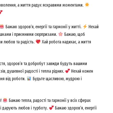
оволення, а життя радує яскравими моментами.
Бажаю здоров’я, енергії та гармонії у житті.
Нехай
ішками і приємними сюрпризами.
Бажаю, щоб
ли любов та радість.
Хай робота надихає, а життя
тя, здоров’я та добробут завжди будуть вашими
в, душевної радості і тепла рідних.
Нехай кожен
ння від роботи.
Будьте щасливою, мудрою і
я!
Бажаю тепла, радості та гармонії у всіх сферах
ні дарують любов і турботу.
Бажаю здоров’я, енергії