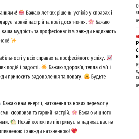
О
жаннями!
Бажаю легких рішень, успіхів у справах і
з
0
арує гарний настрій та нові досягнення.
Бажаю
 ваша мудрість та професіоналізм завжди надихають
А
нною!
Р
с
к
більності у всіх справах та професійного успіху.
К
х подій і радості.
Бажаю здоров’я, тепла сім’ї і
о
жди приносить задоволення та повагу.
Будьте
с
0
Бажаю вам енергії, натхнення та нових перемог у
ємні сюрпризи та гарний настрій.
Бажаю міцного
кими.
Нехай колектив підтримує та надихає вас на
впевненою і завжди натхненною!