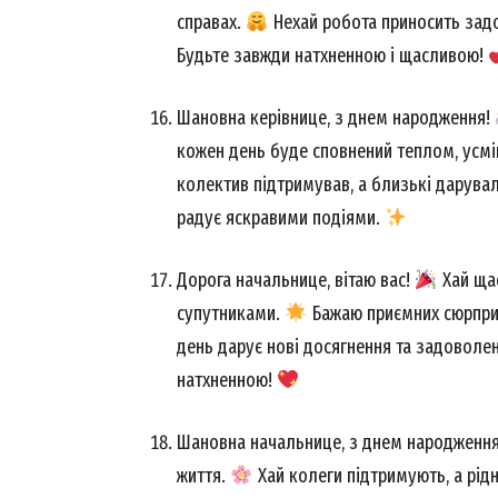
справах.
Нехай робота приносить зад
Будьте завжди натхненною і щасливою!
Шановна керівнице, з днем народження!
кожен день буде сповнений теплом, усм
колектив підтримував, а близькі дарува
радує яскравими подіями.
Дорога начальнице, вітаю вас!
Хай щас
супутниками.
Бажаю приємних сюрпризі
день дарує нові досягнення та задоволе
натхненною!
Шановна начальнице, з днем народженн
життя.
Хай колеги підтримують, а рід