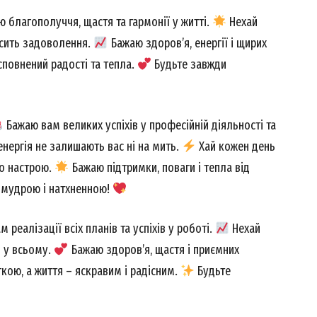
 благополуччя, щастя та гармонії у житті.
Нехай
осить задоволення.
Бажаю здоров’я, енергії і щирих
повнений радості та тепла.
Будьте завжди
Бажаю вам великих успіхів у професійній діяльності та
енергія не залишають вас ні на мить.
Хай кожен день
го настрою.
Бажаю підтримки, поваги і тепла від
 мудрою і натхненною!
Week
e PRO
 реалізації всіх планів та успіхів у роботі.
Нехай
ь у всьому.
Бажаю здоров’я, щастя і приємних
кою, а життя – яскравим і радісним.
Будьте
Company
About