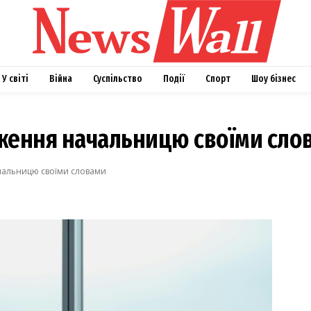
У світі
Війна
Суспільство
Події
Спорт
Шоу бізнес
дження начальницю своїми сло
чальницю своїми словами