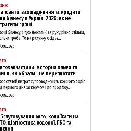
ІЗНЕС
епозити, заощадження та кредити
ля бізнесу в Україні 2026: як не
тратити гроші
роші бізнесу рідко лежать без руху рівно стільки,
кільки треба. То на рахунку осідає...
9.08.2026
ВТО
втозапчастини, моторна олива та
ини: як обрати і не переплатити
роє статей витрат супроводжують кожного водія
ід першого дня за кермом і до продажу...
9.08.2026
ВТО
бслуговування авто: коли їхати на
ТО, діагностика ходової, ГБО та
ихлоп