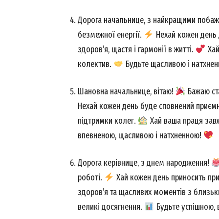
Дорога начальнице, з найкращими поба
безмежної енергії.
Нехай кожен день д
здоров’я, щастя і гармонії в житті.
Хай
колектив.
Будьте щасливою і натхне
Шановна начальнице, вітаю!
Бажаю ста
Нехай кожен день буде сповнений приємни
підтримки колег.
Хай ваша праця зав
впевненою, щасливою і натхненною!
Дорога керівнице, з днем народження!
роботі.
Хай кожен день приносить при
здоров’я та щасливих моментів з близь
великі досягнення.
Будьте успішною, 