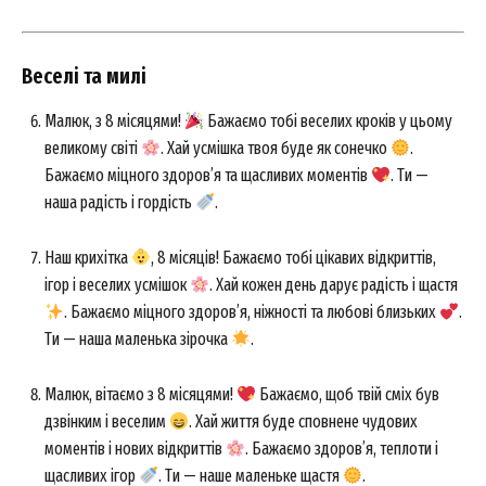
Веселі та милі
Малюк, з 8 місяцями!
Бажаємо тобі веселих кроків у цьому
великому світі
. Хай усмішка твоя буде як сонечко
.
Бажаємо міцного здоров’я та щасливих моментів
. Ти —
наша радість і гордість
.
Наш крихітка
, 8 місяців! Бажаємо тобі цікавих відкриттів,
ігор і веселих усмішок
. Хай кожен день дарує радість і щастя
. Бажаємо міцного здоров’я, ніжності та любові близьких
.
Ти — наша маленька зірочка
.
Малюк, вітаємо з 8 місяцями!
Бажаємо, щоб твій сміх був
дзвінким і веселим
. Хай життя буде сповнене чудових
моментів і нових відкриттів
. Бажаємо здоров’я, теплоти і
щасливих ігор
. Ти — наше маленьке щастя
.