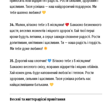
приносить нові відкриття і радість. Рости сильним, здоровим і
щасливим. Твоя усмішка — наш найдорожчий подарунок. Ми
тебе шалено любимо!
34.
Малюк, вітаємо тебе з 8 місяцями!
Бажаємо безмежного
SUBSCRIBE NOW
щастя, веселих моментів і міцного здоров’я. Хай твої перші
кроки будуть легкими, а серце завжди сповнене радості. Рости
допитливим, кмітливим і щасливим. Ти — наша радість і гордість.
Ми тебе дуже любимо!
Company
35.
Дорогий наш хлопчик!
Вітаємо тебе з 8 місяцями!
About
Бажаємо веселого сміху, яскравих відкриттів і міцних обіймів.
Contact us
Хай кожен день буде наповнений любов’ю і теплом. Рости
My account
здоровим, сильним і щасливим. Твоя усмішка робить нас
найщасливішими батьками.
Веселі та життєрадісні привітання