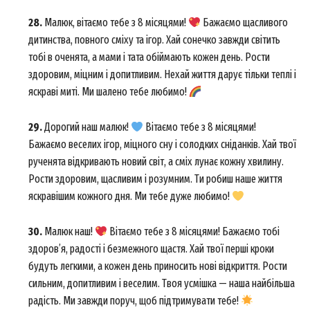
28.
Малюк, вітаємо тебе з 8 місяцями!
Бажаємо щасливого
дитинства, повного сміху та ігор. Хай сонечко завжди світить
тобі в оченята, а мами і тата обіймають кожен день. Рости
здоровим, міцним і допитливим. Нехай життя дарує тільки теплі і
яскраві миті. Ми шалено тебе любимо!
29.
Дорогий наш малюк!
Вітаємо тебе з 8 місяцями!
Бажаємо веселих ігор, міцного сну і солодких сніданків. Хай твої
рученята відкривають новий світ, а сміх лунає кожну хвилину.
Рости здоровим, щасливим і розумним. Ти робиш наше життя
яскравішим кожного дня. Ми тебе дуже любимо!
30.
Малюк наш!
Вітаємо тебе з 8 місяцями! Бажаємо тобі
здоров’я, радості і безмежного щастя. Хай твої перші кроки
будуть легкими, а кожен день приносить нові відкриття. Рости
сильним, допитливим і веселим. Твоя усмішка — наша найбільша
радість. Ми завжди поруч, щоб підтримувати тебе!