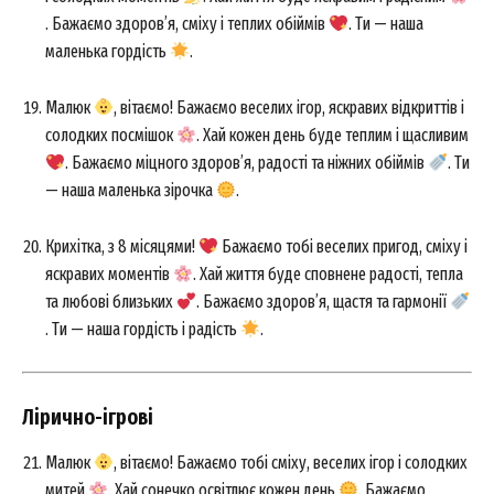
. Бажаємо здоров’я, сміху і теплих обіймів
. Ти — наша
маленька гордість
.
Малюк
, вітаємо! Бажаємо веселих ігор, яскравих відкриттів і
солодких посмішок
. Хай кожен день буде теплим і щасливим
. Бажаємо міцного здоров’я, радості та ніжних обіймів
. Ти
— наша маленька зірочка
.
Крихітка, з 8 місяцями!
Бажаємо тобі веселих пригод, сміху і
яскравих моментів
. Хай життя буде сповнене радості, тепла
та любові близьких
. Бажаємо здоров’я, щастя та гармонії
. Ти — наша гордість і радість
.
Лірично-ігрові
Малюк
, вітаємо! Бажаємо тобі сміху, веселих ігор і солодких
митей
. Хай сонечко освітлює кожен день
. Бажаємо