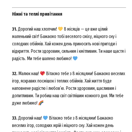
Ніжні та теплі привітання
31.
Дорогий наш хлопчик!
8 місяців — це вже цілий
маленький світ! Бажаємо тобі веселого сміху, міцного сну і
солодких обіймів. Хай кожен день приносить нові пригоди і
відкриття. Рости здоровим, сильним і кмітливим. Ти наше щастя і
радість. Ми тебе шалено любимо!
32.
Малюк наш!
Вітаємо тебе з 8 місяцями! Бажаємо веселих
News Week
ігор, яскравих посмішок і теплих обіймів. Хай життя буде
Magazine PRO
наповнене радістю і любов’ю. Рости здоровим, щасливим і
допитливим. Ти робиш наш світ світлішим кожного дня. Ми тебе
дуже любимо!
33.
Дорогий наш!
Вітаємо тебе з 8 місяцями! Бажаємо
веселих ігор, солодких мрій і міцного сну. Хай кожен день