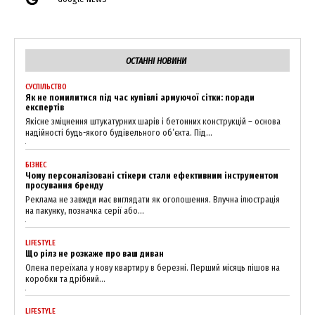
ОСТАННІ НОВИНИ
СУСПІЛЬСТВО
Як не помилитися під час купівлі армуючої сітки: поради
експертів
Якісне зміцнення штукатурних шарів і бетонних конструкцій – основа
надійності будь-якого будівельного об’єкта. Під...
БІЗНЕС
Чому персоналізовані стікери стали ефективним інструментом
просування бренду
Реклама не завжди має виглядати як оголошення. Влучна ілюстрація
на пакунку, позначка серії або...
LIFESTYLE
Що рілз не розкаже про ваш диван
Олена переїхала у нову квартиру в березні. Перший місяць пішов на
коробки та дрібний...
LIFESTYLE