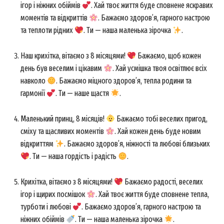
ігор і ніжних обіймів
. Хай твоє життя буде сповнене яскравих
моментів та відкриттів
. Бажаємо здоров’я, гарного настрою
та теплоти рідних
. Ти — наша маленька зірочка
.
Наш крихітка, вітаємо з 8 місяцями!
Бажаємо, щоб кожен
день був веселим і цікавим
. Хай усмішка твоя освітлює всіх
навколо
. Бажаємо міцного здоров’я, тепла родини та
гармонії
. Ти — наше щастя
.
Маленький принц, 8 місяців!
Бажаємо тобі веселих пригод,
сміху та щасливих моментів
. Хай кожен день буде новим
відкриттям
. Бажаємо здоров’я, ніжності та любові близьких
. Ти — наша гордість і радість
.
Крихітка, вітаємо з 8 місяцями!
Бажаємо радості, веселих
ігор і щирих посмішок
. Хай твоє життя буде сповнене тепла,
турботи і любові
. Бажаємо здоров’я, гарного настрою та
ніжних обіймів
. Ти — наша маленька зірочка
.