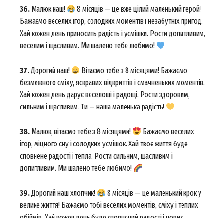
36.
Малюк наш!
8 місяців — це вже цілий маленький герой!
Бажаємо веселих ігор, солодких моментів і незабутніх пригод.
Хай кожен день приносить радість і усмішки. Рости допитливим,
веселим і щасливим. Ми шалено тебе любимо!
37.
Дорогий наш!
Вітаємо тебе з 8 місяцями! Бажаємо
безмежного сміху, яскравих відкриттів і смачненьких моментів.
Хай кожен день дарує веселощі і радощі. Рости здоровим,
сильним і щасливим. Ти — наша маленька радість!
38.
Малюк, вітаємо тебе з 8 місяцями!
Бажаємо веселих
ігор, міцного сну і солодких усмішок. Хай твоє життя буде
сповнене радості і тепла. Рости сильним, щасливим і
допитливим. Ми шалено тебе любимо!
39.
Дорогий наш хлопчик!
8 місяців — це маленький крок у
велике життя! Бажаємо тобі веселих моментів, сміху і теплих
обіймів. Хай кожен день буде сповнений радості і нових