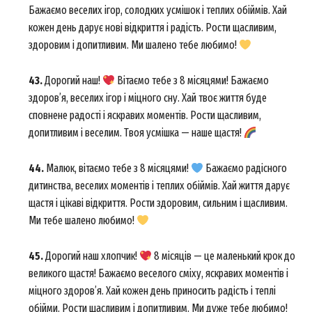
Бажаємо веселих ігор, солодких усмішок і теплих обіймів. Хай
кожен день дарує нові відкриття і радість. Рости щасливим,
здоровим і допитливим. Ми шалено тебе любимо!
43.
Дорогий наш!
Вітаємо тебе з 8 місяцями! Бажаємо
здоров’я, веселих ігор і міцного сну. Хай твоє життя буде
сповнене радості і яскравих моментів. Рости щасливим,
допитливим і веселим. Твоя усмішка — наше щастя!
44.
Малюк, вітаємо тебе з 8 місяцями!
Бажаємо радісного
дитинства, веселих моментів і теплих обіймів. Хай життя дарує
щастя і цікаві відкриття. Рости здоровим, сильним і щасливим.
Ми тебе шалено любимо!
45.
Дорогий наш хлопчик!
8 місяців — це маленький крок до
великого щастя! Бажаємо веселого сміху, яскравих моментів і
міцного здоров’я. Хай кожен день приносить радість і теплі
обійми. Рости щасливим і допитливим. Ми дуже тебе любимо!