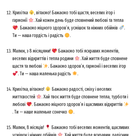
Крихітка
, вітаємо! Бажаємо тобі щастя, веселих ігор і
гармонії
. Хай кожен день буде сповнений любові та тепла
. Бажаємо міцного здоров’я, усмішок та ніжних обіймів
.
Ти — наша гордість і радість
.
Малюк, з 8 місяцями!
Бажаємо тобі яскравих моментів,
веселих відкриттів і тепла родини
. Хай життя буде сповнене
щастя та любові
. Бажаємо здоров’я, гармонії і веселих ігор
. Ти — наша маленька радість
.
Крихітка, вітаємо!
Бажаємо радості, сміху і веселих
миттєвостей
. Хай твоє життя буде сповнене тепла, турботи і
любові
. Бажаємо міцного здоров’я і щасливих відкриттів
. Ти — наше маленьке сонечко
.
Малюк, 8 місяців!
Бажаємо тобі веселих моментів, щасливих
усмішок і ніжних обіймів
. Хай життя буде яскравим, радісним