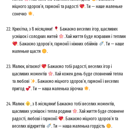
міцного здоров’я, гармонії та радості
. Ти — наше маленьке
сонечко
.
Крихітка, з 8 місяцями!
Бажаємо веселих ігор, щасливих
усмішок і солодких митей
. Хай життя буде яскравим і теплим
. Бажаємо здоров’я, гармонії і ніжних обіймів
. Ти — наше
маленьке щастя
.
Малюк, вітаємо!
Бажаємо тобі радості, веселих ігор і
щасливих моментів
. Хай кожен день буде сповнений тепла
та любові
. Бажаємо міцного здоров’я, гармонії і веселих
пригод
. Ти — наша маленька зірочка
.
Малюк
, з 8 місяцями! Бажаємо тобі веселих моментів,
щасливих усмішок і тепла родини
. Хай життя буде сповнене
радості, любові і гармонії
. Бажаємо міцного здоров’я та
веселих відкриттів
. Ти — наша маленька гордість
.