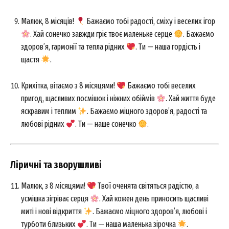
Малюк, 8 місяців!
Бажаємо тобі радості, сміху і веселих ігор
. Хай сонечко завжди гріє твоє маленьке серце
. Бажаємо
здоров’я, гармонії та тепла рідних
. Ти — наша гордість і
щастя
.
Крихітка, вітаємо з 8 місяцями!
Бажаємо тобі веселих
пригод, щасливих посмішок і ніжних обіймів
. Хай життя буде
яскравим і теплим
. Бажаємо міцного здоров’я, радості та
любові рідних
. Ти — наше сонечко
.
Ліричні та зворушливі
Малюк, з 8 місяцями!
Твої оченята світяться радістю, а
усмішка зігріває серця
. Хай кожен день приносить щасливі
миті і нові відкриття
. Бажаємо міцного здоров’я, любові і
турботи близьких
. Ти — наша маленька зірочка
.