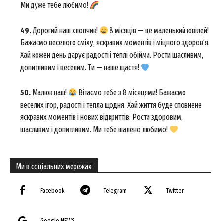
Ми дуже тебе любимо!
49.
Дорогий наш хлопчик!
8 місяців — це маленький ювілей!
Бажаємо веселого сміху, яскравих моментів і міцного здоров’я.
Хай кожен день дарує радості і теплі обійми. Рости щасливим,
допитливим і веселим. Ти — наше щастя!
50.
Малюк наш!
Вітаємо тебе з 8 місяцями! Бажаємо
веселих ігор, радості і тепла щодня. Хай життя буде сповнене
яскравих моментів і нових відкриттів. Рости здоровим,
щасливим і допитливим. Ми тебе шалено любимо!
Ми в соціальних мережах
Facebook
Telegram
Twitter
Google NEWS