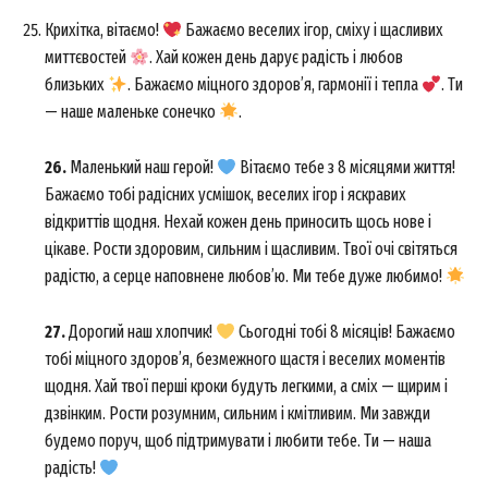
Крихітка, вітаємо!
Бажаємо веселих ігор, сміху і щасливих
миттєвостей
. Хай кожен день дарує радість і любов
близьких
. Бажаємо міцного здоров’я, гармонії і тепла
. Ти
— наше маленьке сонечко
.
26.
Маленький наш герой!
Вітаємо тебе з 8 місяцями життя!
Бажаємо тобі радісних усмішок, веселих ігор і яскравих
відкриттів щодня. Нехай кожен день приносить щось нове і
цікаве. Рости здоровим, сильним і щасливим. Твої очі світяться
радістю, а серце наповнене любов’ю. Ми тебе дуже любимо!
27.
Дорогий наш хлопчик!
Сьогодні тобі 8 місяців! Бажаємо
тобі міцного здоров’я, безмежного щастя і веселих моментів
щодня. Хай твої перші кроки будуть легкими, а сміх — щирим і
дзвінким. Рости розумним, сильним і кмітливим. Ми завжди
будемо поруч, щоб підтримувати і любити тебе. Ти — наша
радість!