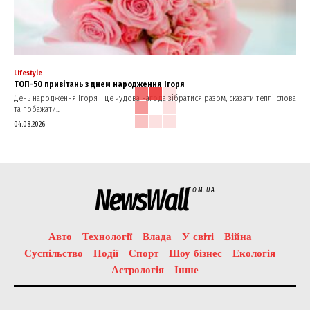
Lifestyle
ТОП-50 привітань з днем народження Ігоря
День народження Ігоря - це чудова нагода зібратися разом, сказати теплі слова
та побажати...
04.08.2026
NewsWall
COM.UA
Авто
Технології
Влада
У світі
Війна
Суспільство
Події
Спорт
Шоу бізнес
Екологія
Астрологія
Інше