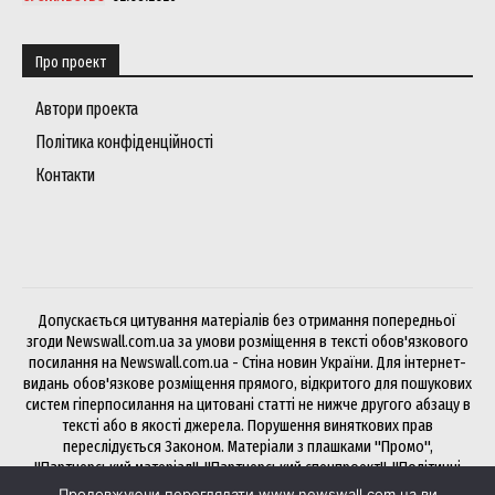
Про проект
Автори проекта
Політика конфіденційності
Контакти
Допускається цитування матеріалів без отримання попередньої
згоди Newswall.com.ua за умови розміщення в тексті обов'язкового
посилання на Newswall.com.ua - Стіна новин України. Для інтернет-
видань обов'язкове розміщення прямого, відкритого для пошукових
систем гіперпосилання на цитовані статті не нижче другого абзацу в
тексті або в якості джерела. Порушення виняткових прав
переслідується Законом. Матеріали з плашками "Промо",
"Партнерський матеріал", "Партнерський спецпроект", "Політичні
новини", "Прес-реліз", "PR", "Офіційно" публікуються на правах
Продовжуючи переглядати www.newswall.com.ua ви