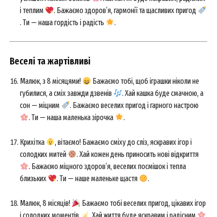
і теплим
. Бажаємо здоров’я, гармонії та щасливих пригод
. Ти — наша гордість і радість
.
Веселі та жартівливі
Малюк, з 8 місяцями!
Бажаємо тобі, щоб іграшки ніколи не
губилися, а сміх завжди дзвенів
. Хай кашка буде смачною, а
сон — міцним
. Бажаємо веселих пригод і гарного настрою
. Ти — наша маленька зірочка
.
Крихітка
, вітаємо! Бажаємо сміху до сліз, яскравих ігор і
солодких митей
. Хай кожен день приносить нові відкриття
. Бажаємо міцного здоров’я, веселих посмішок і тепла
близьких
. Ти — наше маленьке щастя
.
Малюк, 8 місяців!
Бажаємо тобі веселих пригод, цікавих ігор
і солодких моментів
. Хай життя буде яскравим і радісним