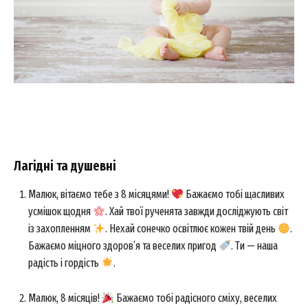
Лагідні та душевні
Малюк, вітаємо тебе з 8 місяцями!
Бажаємо тобі щасливих
усмішок щодня
. Хай твої рученята завжди досліджують світ
із захопленням
. Нехай сонечко освітлює кожен твій день
.
Бажаємо міцного здоров’я та веселих пригод
. Ти — наша
радість і гордість
.
Малюк, 8 місяців!
Бажаємо тобі радісного сміху, веселих