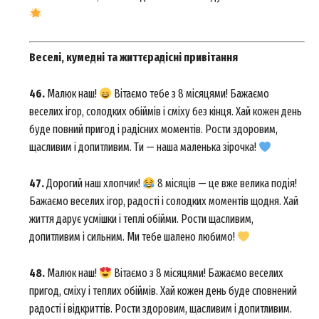
Веселі, кумедні та життєрадісні привітання
46.
Малюк наш!
Вітаємо тебе з 8 місяцями! Бажаємо
веселих ігор, солодких обіймів і сміху без кінця. Хай кожен день
буде повний пригод і радісних моментів. Рости здоровим,
щасливим і допитливим. Ти — наша маленька зірочка!
47.
Дорогий наш хлопчик!
8 місяців — це вже велика подія!
Бажаємо веселих ігор, радості і солодких моментів щодня. Хай
життя дарує усмішки і теплі обійми. Рости щасливим,
допитливим і сильним. Ми тебе шалено любимо!
48.
Малюк наш!
Вітаємо з 8 місяцями! Бажаємо веселих
пригод, сміху і теплих обіймів. Хай кожен день буде сповнений
радості і відкриттів. Рости здоровим, щасливим і допитливим.