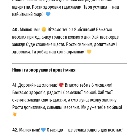
відкриттів. Рости здоровим і щасливим. Твоя усмішка — наш
найбільший скарб!
40.
Малюк наш!
Вітаємо тебе з 8 місяцями! Бажаємо
веселих пригод, сміху і радості кожного дня. Хай твоє серце
завжди буде сповнене щастя. Рости сильним, допитливим і
здоровим. Ти робиш наш світ яскравішим!
Ніжні та зворушливі привітання
41.
Дорогий наш хлопчик!
Вітаємо тебе з 8 місяцями!
Бажаємо здоров’я, радості і безмежної любові. Хай твої
оченята завжди сяють щастям, а сміх лунає кожну хвилину.
Рости допитливим, сильним і веселим. Ми дуже тебе любимо!
42.
Малюк наш!
8 місяців — це велика радість для всіх нас!