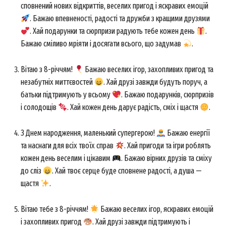
сповнений нових відкриттів, веселих пригод і яскравих емоцій
. Бажаю впевненості, радості та дружби з кращими друзями
. Хай подарунки та сюрпризи радують тебе кожен день
.
Бажаю сміливо мріяти і досягати всього, що задумав
.
Вітаю з 8-річчям!
Бажаю веселих ігор, захопливих пригод та
незабутніх миттєвостей
. Хай друзі завжди будуть поруч, а
батьки підтримують у всьому
. Бажаю подарунків, сюрпризів
і солодощів
. Хай кожен день дарує радість, сміх і щастя
.
З Днем народження, маленький супергерою!
Бажаю енергії
та наснаги для всіх твоїх справ
. Хай пригоди та ігри роблять
кожен день веселим і цікавим
. Бажаю вірних друзів та сміху
до сліз
. Хай твоє серце буде сповнене радості, а душа —
щастя
.
Вітаю тебе з 8-річчям!
Бажаю веселих ігор, яскравих емоцій
і захопливих пригод
. Хай друзі завжди підтримують і