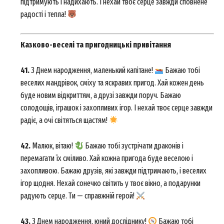
підтримують і надихають. І нехай твоє серце завжди сповнене
радості і тепла!
Казково-веселі та пригодницькі привітання
41.
З Днем народження, маленький капітане!
Бажаю тобі
веселих мандрівок, сміху та яскравих пригод. Хай кожен день
буде новим відкриттям, а друзі завжди поруч. Бажаю
солодощів, іграшок і захопливих ігор. І нехай твоє серце завжди
радіє, а очі світяться щастям!
42.
Малюк, вітаю!
Бажаю тобі зустрічати драконів і
перемагати їх сміливо. Хай кожна пригода буде веселою і
захопливою. Бажаю друзів, які завжди підтримають, і веселих
ігор щодня. Нехай сонечко світить у твоє вікно, а подарунки
радують серце. Ти — справжній герой!
43.
З Днем народження, юний досліднику!
Бажаю тобі