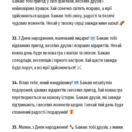
Бажаю тобі пригод у світі фантазій, веселих друзів і
неймовірних іграшок. Хай сонечко світить яскраво, а мрії
здійснюються щодня. Бажаю тобі сміху, радості та безлічі
чудових моментів. Нехай у твоєму серці завжди живе казка!
News Week
Magazine PRO
33.
З Днем народження, маленький лицарю!
Бажаю тобі
відважних пригод, веселих друзів і яскравих відкриттів. Нехай
кожен день буде як нова гра з магією та сміхом. Бажаю
солодощів, веселощів і гарного настрою. Хай щастя завжди
буде поруч, а всі мрії здійснюються!
34.
Вітаю тебе, юний мандрівнику!
Бажаю незабутніх
подорожей, цікавих відкриттів і веселих пригод. Хай кожна гра
перетворюється на казкову історію. Бажаю друзів, які завжди
підтримають, і веселих моментів щодня. І нехай твій день буде
сповнений радості і подарунків!
SUBSCRIBE NOW
35.
Малюк, з Днем народження!
Бажаю тобі друзів, з якими