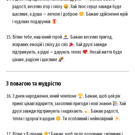
радості, веселих ігор і сміху
. Хай твоє серце завжди буде
щасливе, а душа — легкою і доброю
. Бажаю здійснення мрій
і чудових подарунків
.
Вітаю тебе, наш юний герой
. Бажаю веселих пригод,
яскравих емоцій і сміху до сліз
. Хай друзі завжди
підтримують, а рідні — дарують тепло
. Нехай життя буде
цікаве, радісне і щасливе
.
З повагою та мудрістю
З днем народження, юний чемпіоне
. Бажаю, щоб цей рік
приніс цікаві відкриття, захопливі пригоди і нові знання
. Хай
друзі завжди підтримують і надихають
. Бажаю радості,
тепла і здоров’я щодня
. Ти особливий і неймовірний
.
Вітаю з 8-річчям
! Бажаю, щоб ти ріс розумним, сміливим і