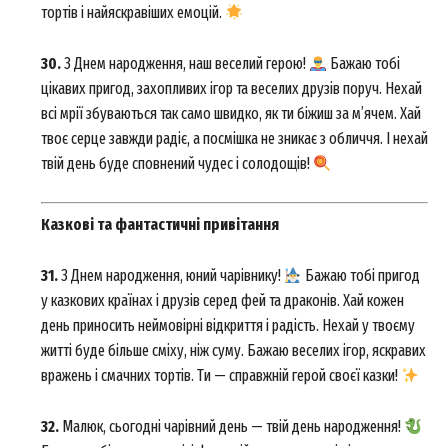
тортів і найяскравіших емоцій.
30.
З Днем народження, наш веселий герою!
Бажаю тобі
цікавих пригод, захопливих ігор та веселих друзів поруч. Нехай
всі мрії збуваються так само швидко, як ти біжиш за м’ячем. Хай
твоє серце завжди радіє, а посмішка не зникає з обличчя. І нехай
твій день буде сповнений чудес і солодощів!
Казкові та фантастичні привітання
31.
З Днем народження, юний чарівнику!
Бажаю тобі пригод
у казкових країнах і друзів серед фей та драконів. Хай кожен
день приносить неймовірні відкриття і радість. Нехай у твоєму
житті буде більше сміху, ніж суму. Бажаю веселих ігор, яскравих
вражень і смачних тортів. Ти — справжній герой своєї казки!
32.
Малюк, сьогодні чарівний день — твій день народження!