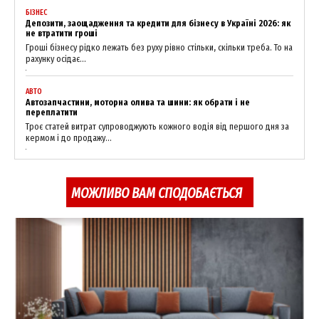
БІЗНЕС
Депозити, заощадження та кредити для бізнесу в Україні 2026: як
не втратити гроші
Гроші бізнесу рідко лежать без руху рівно стільки, скільки треба. То на
рахунку осідає...
АВТО
Автозапчастини, моторна олива та шини: як обрати і не
переплатити
Троє статей витрат супроводжують кожного водія від першого дня за
кермом і до продажу...
МОЖЛИВО ВАМ СПОДОБАЄТЬСЯ