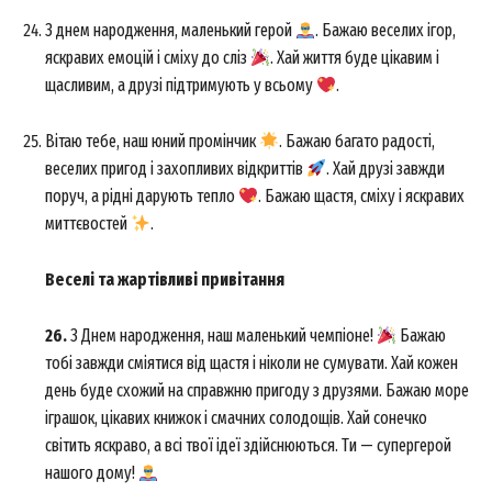
З днем народження, маленький герой
. Бажаю веселих ігор,
яскравих емоцій і сміху до сліз
. Хай життя буде цікавим і
щасливим, а друзі підтримують у всьому
.
Вітаю тебе, наш юний промінчик
. Бажаю багато радості,
веселих пригод і захопливих відкриттів
. Хай друзі завжди
поруч, а рідні дарують тепло
. Бажаю щастя, сміху і яскравих
миттєвостей
.
Веселі та жартівливі привітання
26.
З Днем народження, наш маленький чемпіоне!
Бажаю
тобі завжди сміятися від щастя і ніколи не сумувати. Хай кожен
день буде схожий на справжню пригоду з друзями. Бажаю море
іграшок, цікавих книжок і смачних солодощів. Хай сонечко
світить яскраво, а всі твої ідеї здійснюються. Ти — супергерой
нашого дому!