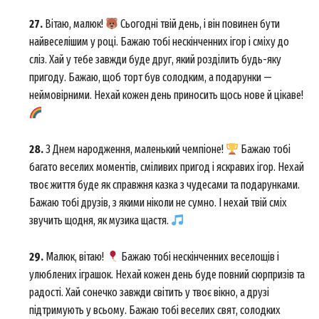
27.
Вітаю, малюк!
Сьогодні твій день, і він повинен бути
найвеселішим у році. Бажаю тобі нескінченних ігор і сміху до
сліз. Хай у тебе завжди буде друг, який розділить будь-яку
пригоду. Бажаю, щоб торт був солодким, а подарунки —
неймовірними. Нехай кожен день приносить щось нове й цікаве!
28.
З Днем народження, маленький чемпіоне!
Бажаю тобі
багато веселих моментів, сміливих пригод і яскравих ігор. Нехай
твоє життя буде як справжня казка з чудесами та подарунками.
Бажаю тобі друзів, з якими ніколи не сумно. І нехай твій сміх
звучить щодня, як музика щастя.
29.
Малюк, вітаю!
Бажаю тобі нескінченних веселощів і
улюблених іграшок. Нехай кожен день буде повний сюрпризів та
радості. Хай сонечко завжди світить у твоє вікно, а друзі
підтримують у всьому. Бажаю тобі веселих свят, солодких