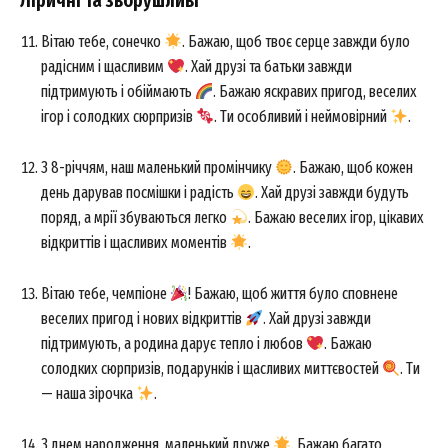
Ліричні та зворушливі
Вітаю тебе, сонечко
. Бажаю, щоб твоє серце завжди було
радісним і щасливим
. Хай друзі та батьки завжди
підтримують і обіймають
. Бажаю яскравих пригод, веселих
ігор і солодких сюрпризів
. Ти особливий і неймовірний
.
З 8-річчям, наш маленький промінчику
. Бажаю, щоб кожен
день дарував посмішки і радість
. Хай друзі завжди будуть
поряд, а мрії збуваються легко
. Бажаю веселих ігор, цікавих
відкриттів і щасливих моментів
.
Вітаю тебе, чемпіоне
! Бажаю, щоб життя було сповнене
веселих пригод і нових відкриттів
. Хай друзі завжди
підтримують, а родина дарує тепло і любов
. Бажаю
солодких сюрпризів, подарунків і щасливих миттєвостей
. Ти
— наша зірочка
.
З днем народження, маленький друже
. Бажаю багато