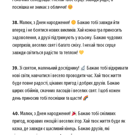
посмішка не зникає з обличчя!
38.
Малюк, з Днем народження!
Бажаю тобі завжди йти
вперед і не боятися нових викликів. Хай кожна гра приносить
задоволення, а друзі підтримують у всьому. Бажаю чудових
сюрпризів, веселих свят і багато сміху. І нехай твоє серце
завжди світиться радістю та теплом!
39.
Зі святом, маленький досліднику!
Бажаю тобі відкривати
нові світи, навчатися і весело проводити час. Хай твоє життя
буде повне радості, цікавих пригод і добрих друзів. Бажаю
щирих обіймів, смачних ласощів і веселих свят. І щоб кожен
день приносив тобі посмішки та щастя!
40.
Малюк, з Днем народження!
Бажаю тобі сміливих
пригод, яскравих емоцій і веселих ігор. Хай твоє життя буде як
казка, де завжди є щасливий кінець. Бажаю друзів, які