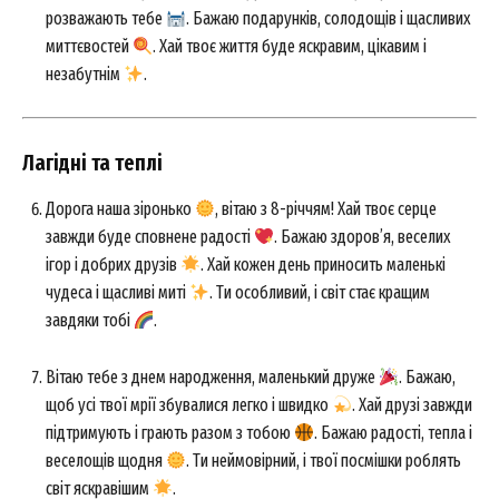
розважають тебе
. Бажаю подарунків, солодощів і щасливих
миттєвостей
. Хай твоє життя буде яскравим, цікавим і
незабутнім
.
Лагідні та теплі
Дорога наша зіронько
, вітаю з 8-річчям! Хай твоє серце
завжди буде сповнене радості
. Бажаю здоров’я, веселих
ігор і добрих друзів
. Хай кожен день приносить маленькі
чудеса і щасливі миті
. Ти особливий, і світ стає кращим
завдяки тобі
.
Вітаю тебе з днем народження, маленький друже
. Бажаю,
щоб усі твої мрії збувалися легко і швидко
. Хай друзі завжди
підтримують і грають разом з тобою
. Бажаю радості, тепла і
веселощів щодня
. Ти неймовірний, і твої посмішки роблять
світ яскравішим
.