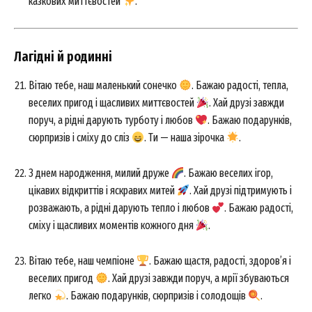
казкових миттєвостей
.
Лагідні й родинні
Вітаю тебе, наш маленький сонечко
. Бажаю радості, тепла,
веселих пригод і щасливих миттєвостей
. Хай друзі завжди
поруч, а рідні дарують турботу і любов
. Бажаю подарунків,
сюрпризів і сміху до сліз
. Ти — наша зірочка
.
З днем народження, милий друже
. Бажаю веселих ігор,
цікавих відкриттів і яскравих митей
. Хай друзі підтримують і
розважають, а рідні дарують тепло і любов
. Бажаю радості,
сміху і щасливих моментів кожного дня
.
Вітаю тебе, наш чемпіоне
. Бажаю щастя, радості, здоров’я і
веселих пригод
. Хай друзі завжди поруч, а мрії збуваються
легко
. Бажаю подарунків, сюрпризів і солодощів
.