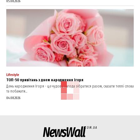
05.08.2026
Lifestyle
ТОП-50 привітань з днем народження Ігоря
День народження Ігоря - це чудова нагода зібратися разом, сказати теплі слова
та побажати...
04.08.2026
NewsWall
COM.UA