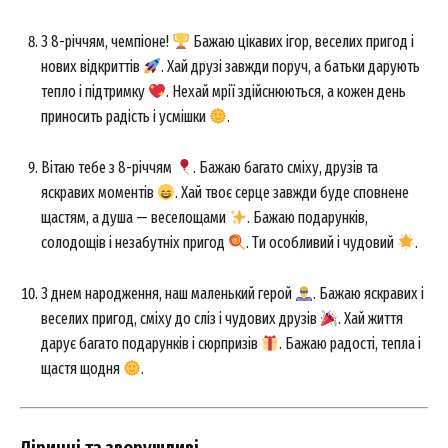
З 8-річчям, чемпіоне!
Бажаю цікавих ігор, веселих пригод і
нових відкриттів
. Хай друзі завжди поруч, а батьки дарують
тепло і підтримку
. Нехай мрії здійснюються, а кожен день
приносить радість і усмішки
.
Вітаю тебе з 8-річчям
. Бажаю багато сміху, друзів та
яскравих моментів
. Хай твоє серце завжди буде сповнене
щастям, а душа — веселощами
. Бажаю подарунків,
солодощів і незабутніх пригод
. Ти особливий і чудовий
.
З днем народження, наш маленький герой
. Бажаю яскравих і
веселих пригод, сміху до сліз і чудових друзів
. Хай життя
дарує багато подарунків і сюрпризів
. Бажаю радості, тепла і
щастя щодня
.