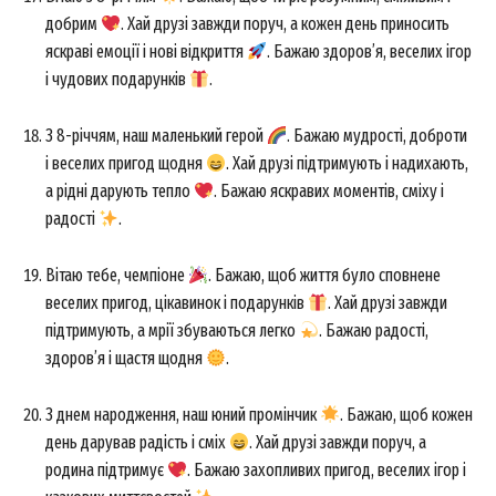
добрим
. Хай друзі завжди поруч, а кожен день приносить
яскраві емоції і нові відкриття
. Бажаю здоров’я, веселих ігор
і чудових подарунків
.
З 8-річчям, наш маленький герой
. Бажаю мудрості, доброти
і веселих пригод щодня
. Хай друзі підтримують і надихають,
а рідні дарують тепло
. Бажаю яскравих моментів, сміху і
радості
.
Вітаю тебе, чемпіоне
. Бажаю, щоб життя було сповнене
веселих пригод, цікавинок і подарунків
. Хай друзі завжди
підтримують, а мрії збуваються легко
. Бажаю радості,
здоров’я і щастя щодня
.
З днем народження, наш юний промінчик
. Бажаю, щоб кожен
день дарував радість і сміх
. Хай друзі завжди поруч, а
родина підтримує
. Бажаю захопливих пригод, веселих ігор і