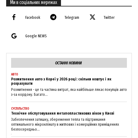
Ми в соціальних мережах
Facebook
Telegram
Twitter
Google NEWS
ОСТАННІ НОВИНИ
АВТО
Розмитнення авто з Кореї у 2026 році: скільки коштує і як
розрахувати
Розмитнення - це та частина витрат, яка найбільше лякає покупців авто
з-за кордону. Багато...
СУСПІЛЬСТВО
Технічне обслуговування металопластикових вікон у Києві
Забезпечення затишку, збереження тепла та підтримання
оптимального мікроклімату в житлових і комерційних приміщеннях
безпосередньо...