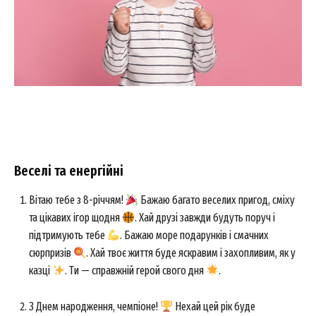
Веселі та енергійні
Вітаю тебе з 8-річчям!
Бажаю багато веселих пригод, сміху
та цікавих ігор щодня
. Хай друзі завжди будуть поруч і
підтримують тебе
. Бажаю море подарунків і смачних
сюрпризів
. Хай твоє життя буде яскравим і захопливим, як у
казці
. Ти — справжній герой свого дня
.
З Днем народження, чемпіоне!
Нехай цей рік буде