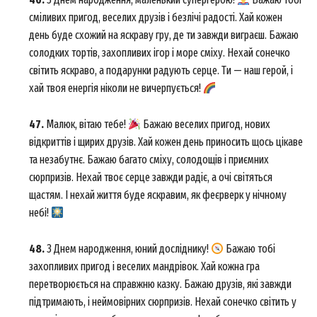
сміливих пригод, веселих друзів і безлічі радості. Хай кожен
день буде схожий на яскраву гру, де ти завжди виграєш. Бажаю
солодких тортів, захопливих ігор і море сміху. Нехай сонечко
світить яскраво, а подарунки радують серце. Ти — наш герой, і
хай твоя енергія ніколи не вичерпується!
47.
Малюк, вітаю тебе!
Бажаю веселих пригод, нових
відкриттів і щирих друзів. Хай кожен день приносить щось цікаве
та незабутнє. Бажаю багато сміху, солодощів і приємних
сюрпризів. Нехай твоє серце завжди радіє, а очі світяться
щастям. І нехай життя буде яскравим, як феєрверк у нічному
небі!
48.
З Днем народження, юний досліднику!
Бажаю тобі
захопливих пригод і веселих мандрівок. Хай кожна гра
перетворюється на справжню казку. Бажаю друзів, які завжди
підтримають, і неймовірних сюрпризів. Нехай сонечко світить у