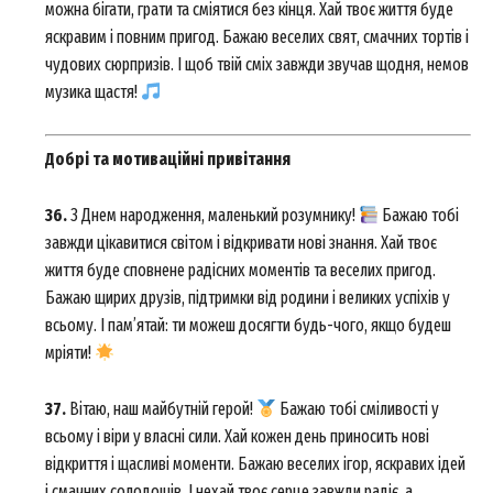
можна бігати, грати та сміятися без кінця. Хай твоє життя буде
яскравим і повним пригод. Бажаю веселих свят, смачних тортів і
Company
чудових сюрпризів. І щоб твій сміх завжди звучав щодня, немов
музика щастя!
About
Contact us
Добрі та мотиваційні привітання
My account
36.
З Днем народження, маленький розумнику!
Бажаю тобі
завжди цікавитися світом і відкривати нові знання. Хай твоє
життя буде сповнене радісних моментів та веселих пригод.
Бажаю щирих друзів, підтримки від родини і великих успіхів у
всьому. І пам’ятай: ти можеш досягти будь-чого, якщо будеш
мріяти!
37.
Вітаю, наш майбутній герой!
Бажаю тобі сміливості у
всьому і віри у власні сили. Хай кожен день приносить нові
відкриття і щасливі моменти. Бажаю веселих ігор, яскравих ідей
і смачних солодощів. І нехай твоє серце завжди радіє, а