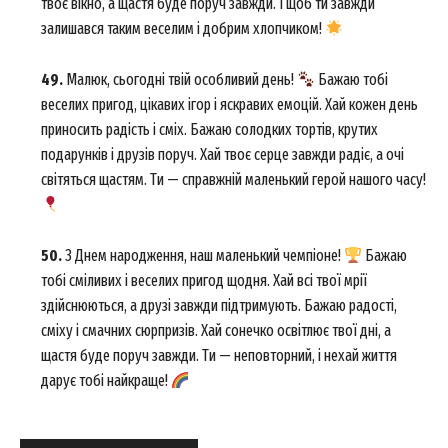
твоє вікно, а щастя буде поруч завжди. І щоб ти завжди
залишався таким веселим і добрим хлопчиком!
49.
Малюк, сьогодні твій особливий день!
Бажаю тобі
веселих пригод, цікавих ігор і яскравих емоцій. Хай кожен день
приносить радість і сміх. Бажаю солодких тортів, крутих
подарунків і друзів поруч. Хай твоє серце завжди радіє, а очі
світяться щастям. Ти — справжній маленький герой нашого часу!
50.
З Днем народження, наш маленький чемпіоне!
Бажаю
тобі сміливих і веселих пригод щодня. Хай всі твої мрії
здійснюються, а друзі завжди підтримують. Бажаю радості,
сміху і смачних сюрпризів. Хай сонечко освітлює твої дні, а
щастя буде поруч завжди. Ти — неповторний, і нехай життя
дарує тобі найкраще!