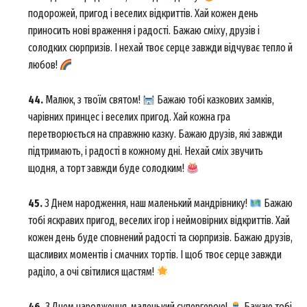
подорожей, пригод і веселих відкриттів. Хай кожен день
приносить нові враження і радості. Бажаю сміху, друзів і
солодких сюрпризів. І нехай твоє серце завжди відчуває тепло й
любов!
44.
Малюк, з твоїм святом!
Бажаю тобі казкових замків,
чарівних принцес і веселих пригод. Хай кожна гра
перетворюється на справжню казку. Бажаю друзів, які завжди
підтримають, і радості в кожному дні. Нехай сміх звучить
щодня, а торт завжди буде солодким!
45.
З Днем народження, наш маленький мандрівнику!
Бажаю
тобі яскравих пригод, веселих ігор і неймовірних відкриттів. Хай
кожен день буде сповнений радості та сюрпризів. Бажаю друзів,
щасливих моментів і смачних тортів. І щоб твоє серце завжди
раділо, а очі світилися щастям!
46.
З Днем народження, маленький супергерою!
Бажаю тобі