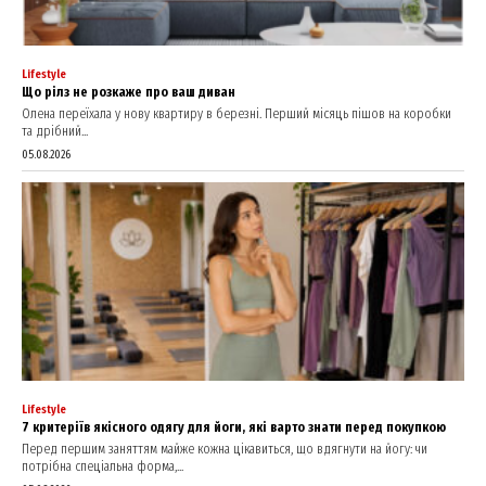
Lifestyle
Що рілз не розкаже про ваш диван
Олена переїхала у нову квартиру в березні. Перший місяць пішов на коробки
та дрібний...
05.08.2026
Lifestyle
7 критеріїв якісного одягу для йоги, які варто знати перед покупкою
Перед першим заняттям майже кожна цікавиться, що вдягнути на йогу: чи
потрібна спеціальна форма,...