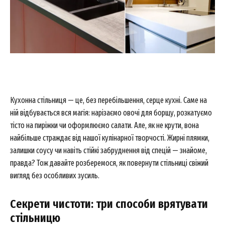
Кухонна стільниця — це, без перебільшення, серце кухні. Саме на
ній відбувається вся магія: нарізаємо овочі для борщу, розкатуємо
тісто на пиріжки чи оформлюємо салати. Але, як не крути, вона
найбільше страждає від нашої кулінарної творчості. Жирні плямки,
залишки соусу чи навіть стійкі забруднення від спецій — знайоме,
правда? Тож давайте розберемося, як повернути стільниці свіжий
вигляд без особливих зусиль.
Секрети чистоти: три способи врятувати
стільницю