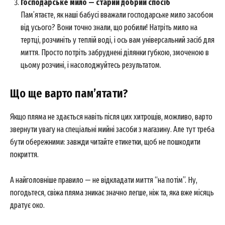
Господарське мило — старий добрий спосіб
Пам’ятаєте, як наші бабусі вважали господарське мило засобом
від усього? Вони точно знали, що робили! Натріть мило на
тертці, розчиніть у теплій воді, і ось вам універсальний засіб для
миття. Просто потріть забруднені ділянки губкою, змоченою в
цьому розчині, і насолоджуйтесь результатом.
Що ще варто пам’ятати?
Якщо пляма не здається навіть після цих хитрощів, можливо, варто
звернути увагу на спеціальні мийні засоби з магазину. Але тут треба
бути обережними: завжди читайте етикетки, щоб не пошкодити
покриття.
А найголовніше правило — не відкладати миття “на потім”. Ну,
погодьтеся, свіжа пляма зникає значно легше, ніж та, яка вже місяць
дратує око.