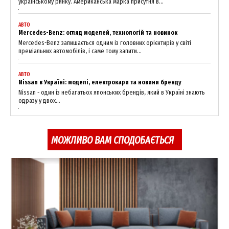
українському ринку. Американська марка присутня в...
АВТО
Mercedes-Benz: огляд моделей, технологій та новинок
Mercedes-Benz залишається одним із головних орієнтирів у світі
преміальних автомобілів, і саме тому запити...
АВТО
SUBSCRIBE NOW
Nissan в Україні: моделі, електрокари та новини бренду
Nissan - один із небагатьох японських брендів, який в Україні знають
одразу у двох...
Company
МОЖЛИВО ВАМ СПОДОБАЄТЬСЯ
About
Contact us
My account