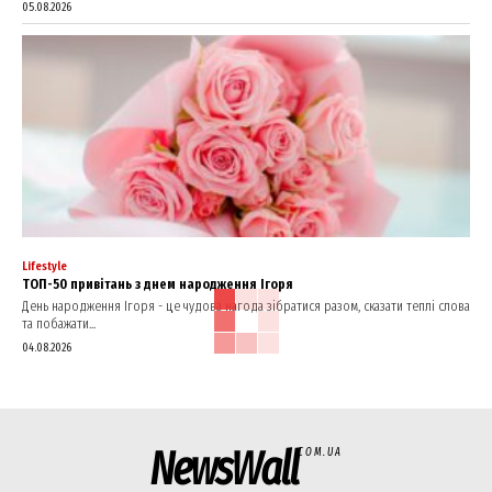
05.08.2026
Lifestyle
ТОП-50 привітань з днем народження Ігоря
День народження Ігоря - це чудова нагода зібратися разом, сказати теплі слова
та побажати...
04.08.2026
NewsWall
COM.UA