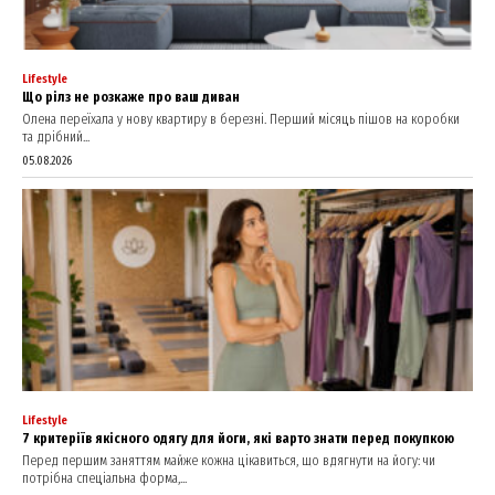
Lifestyle
Що рілз не розкаже про ваш диван
Олена переїхала у нову квартиру в березні. Перший місяць пішов на коробки
та дрібний...
05.08.2026
Lifestyle
7 критеріїв якісного одягу для йоги, які варто знати перед покупкою
Перед першим заняттям майже кожна цікавиться, що вдягнути на йогу: чи
потрібна спеціальна форма,...