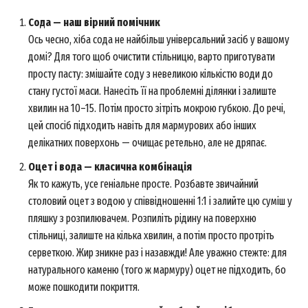
Сода — наш вірний помічник
Ось чесно, хіба сода не найбільш універсальний засіб у вашому
домі? Для того щоб очистити стільницю, варто приготувати
просту пасту: змішайте соду з невеликою кількістю води до
стану густої маси. Нанесіть її на проблемні ділянки і залиште
хвилин на 10–15. Потім просто зітріть мокрою губкою. До речі,
цей спосіб підходить навіть для мармурових або інших
делікатних поверхонь — очищає ретельно, але не дряпає.
Оцет і вода — класична комбінація
Як то кажуть, усе геніальне просте. Розбавте звичайний
столовий оцет з водою у співвідношенні 1:1 і залийте цю суміш у
пляшку з розпилювачем. Розпиліть рідину на поверхню
стільниці, залиште на кілька хвилин, а потім просто протріть
серветкою. Жир зникне раз і назавжди! Але уважно стежте: для
натурального каменю (того ж мармуру) оцет не підходить, бо
може пошкодити покриття.