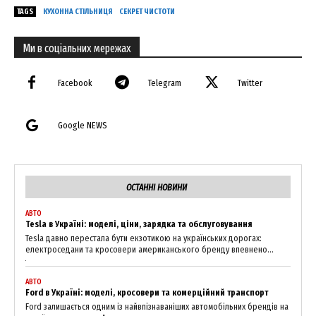
TAGS
КУХОННА СТІЛЬНИЦЯ
СЕКРЕТ ЧИСТОТИ
Ми в соціальних мережах
Facebook
Telegram
Twitter
Google NEWS
ОСТАННІ НОВИНИ
News Week
АВТО
Tesla в Україні: моделі, ціни, зарядка та обслуговування
Magazine PRO
Tesla давно перестала бути екзотикою на українських дорогах:
електроседани та кросовери американського бренду впевнено...
АВТО
Ford в Україні: моделі, кросовери та комерційний транспорт
Ford залишається одним із найвпізнаваніших автомобільних брендів на