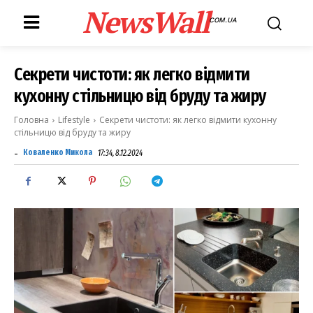
NewsWall
COM.UA
Секрети чистоти: як легко відмити
кухонну стільницю від бруду та жиру
Головна
Lifestyle
Секрети чистоти: як легко відмити кухонну
стільницю від бруду та жиру
-
Коваленко Микола
17:34, 8.12.2024