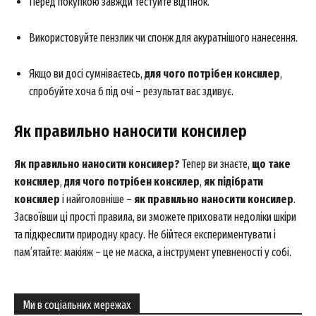
Перед покупкою завжди тестуйте відтінок.
Використовуйте пензлик чи спонж для акуратнішого нанесення.
Якщо ви досі сумніваєтесь,
для чого потрібен консилер
,
спробуйте хоча б під очі – результат вас здивує.
SUBSCRIBE NOW
Як правильно наносити консилер
Як правильно наносити консилер?
Тепер ви знаєте,
що таке
консилер
,
для чого потрібен консилер
,
як підібрати
Company
консилер
і найголовніше –
як правильно наносити консилер
.
Засвоївши ці прості правила, ви зможете приховати недоліки шкіри
About
та підкреслити природну красу. Не бійтеся експериментувати і
Contact us
пам’ятайте: макіяж – це не маска, а інструмент упевненості у собі.
My account
Ми в соціальних мережах