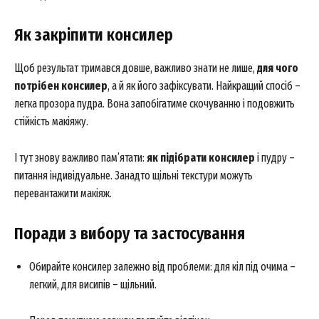
Як закріпити консилер
Щоб результат тримався довше, важливо знати не лише,
для чого
потрібен консилер
, а й як його зафіксувати. Найкращий спосіб –
легка прозора пудра. Вона запобігатиме скочуванню і подовжить
стійкість макіяжу.
І тут знову важливо пам’ятати:
як підібрати консилер
і пудру –
питання індивідуальне. Занадто щільні текстури можуть
перевантажити макіяж.
News Week
Поради з вибору та застосування
Magazine PRO
Обирайте консилер залежно від проблеми: для кіл під очима –
легкий, для висипів – щільний.