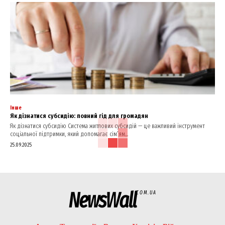
Інше
Як дізнатися субсидію: повний гід для громадян
Як дізнатися субсидію Система житлових субсидій — це важливий інструмент
соціальної підтримки, який допомагає сім’ям...
25.09.2025
NewsWall
COM.UA