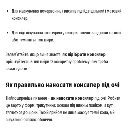
Для маскування почервонінь і висипів підійде щільний і матовий
консилер.
Для підсвічування і контурингу використовують відтінки світліші
або темніші за тон шкіри.
Запам’ятайте: якщо ви не знаєте,
як підібрати консилер
,
орієнтуйтеся на тип шкіри та конкретну проблему, яку треба
замаскувати.
Як правильно наносити консилер під очі
Найпоширеніше питання –
як наносити консилер
під очі. Робити
це варто у формі трикутника: основа під нижнім повіком, а кут
тягнеться до щоки. Такий прийом не лише маскує темні кола, а й
візуально освіжає обличчя.