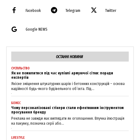
Facebook
Telegram
Twitter
Google NEWS
ОСТАННІ НОВИНИ
СУСПІЛЬСТВО
Як не помилитися під час купівлі армуючої сітки: поради
експертів
Якісне зміцнення штукатурних шарів і бетонних конструкцій – основа
надійності будь-якого будівельного об’єкта. Під...
БІЗНЕС
Чому персоналізовані стікери стали ефективним інструментом
просування бренду
Реклама не завжди має виглядати як оголошення. Влучна ілюстрація
на пакунку, позначка серії або...
LIFESTYLE