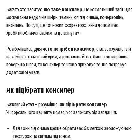
Багато хто запитує:
що таке консилер
. Це косметичний засіб для
маскування недоліків шкіри: темних кіл під очима, почервонінь,
висипань. По суті, це точковий «коректор», який допомагає
зробити обличчя свіжим та доглянутим.
Розібравшись,
для чого потрібен консилер
, стає зрозуміло: він
не замінює тональний крем, а доповнює його. Якщо тон вирівнює
поверхню шкіри, то консилер точково приховує те, що потребує
додаткової уваги.
Як підібрати консилер
Важливий етап – розуміння,
як підібрати консилер
.
Універсального варіанту немає, усе залежить від завдання:
Для зони під очима краще обрати засіб з легкою зволожуючою
текстурою та світлим підтоном.