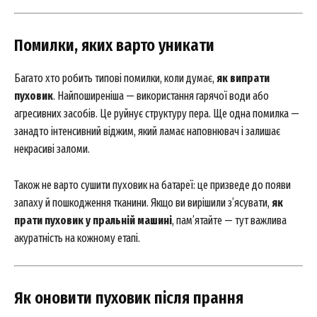
Помилки, яких варто уникати
Багато хто робить типові помилки, коли думає,
як випрати
пуховик
. Найпоширеніша — використання гарячої води або
агресивних засобів. Це руйнує структуру пера. Ще одна помилка —
занадто інтенсивний віджим, який ламає наповнювач і залишає
некрасиві заломи.
Також не варто сушити пуховик на батареї: це призведе до появи
запаху й пошкодження тканини. Якщо ви вирішили з’ясувати,
як
прати пуховик у пральній машині
, пам’ятайте — тут важлива
акуратність на кожному етапі.
Як оновити пуховик після прання