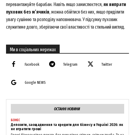
перевантажуйте барабан. Навіть якщо замислюєтеся,
як випрати
My account
пуховик без м’ячиків
, можна обійтися без них, якщо приділити
увагу сушінню та розподілу наповнювача. У підсумку пуховик
служитиме довго, зберігаючи свої властивості та стильний вигляд.
Ми в соціальних мережах
Facebook
Telegram
Twitter
Google NEWS
ОСТАННІ НОВИНИ
БІЗНЕС
Депозити, заощадження та кредити для бізнесу в Україні 2026: як
не втратити гроші
Гроші бізнесу рідко лежать без руху рівно стільки, скільки треба. То на