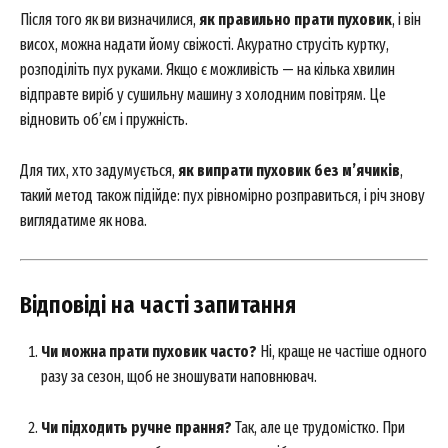
Після того як ви визначилися,
як правильно прати пуховик
, і він
висох, можна надати йому свіжості. Акуратно струсіть куртку,
розподіліть пух руками. Якщо є можливість — на кілька хвилин
відправте виріб у сушильну машину з холодним повітрям. Це
відновить об’єм і пружність.
Для тих, хто задумується,
як випрати пуховик без м’ячиків
,
такий метод також підійде: пух рівномірно розправиться, і річ знову
виглядатиме як нова.
Відповіді на часті запитання
Чи можна прати пуховик часто?
Ні, краще не частіше одного
разу за сезон, щоб не зношувати наповнювач.
News Week
Чи підходить ручне прання?
Так, але це трудомістко. При
Magazine PRO