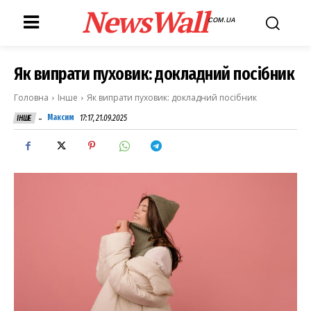
NewsWall
COM.UA
Як випрати пуховик: докладний посібник
Головна
Інше
Як випрати пуховик: докладний посібник
-
Максим
17:17, 21.09.2025
ІНШЕ