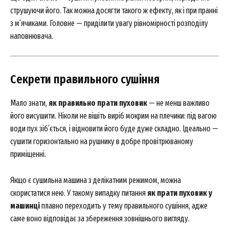
струшуючи його. Так можна досягти такого ж ефекту, як і при пранні
з м’ячиками. Головне — приділити увагу рівномірності розподілу
наповнювача.
Секрети правильного сушіння
Мало знати,
як правильно прати пуховик
— не менш важливо
його висушити. Ніколи не вішіть виріб мокрим на плечики: під вагою
води пух зіб’ється, і відновити його буде дуже складно. Ідеально —
сушити горизонтально на рушнику в добре провітрюваному
приміщенні.
Якщо є сушильна машина з делікатним режимом, можна
скористатися нею. У такому випадку питання
як прати пуховик у
машинці
плавно переходить у тему правильного сушіння, адже
саме воно відповідає за збереження зовнішнього вигляду.