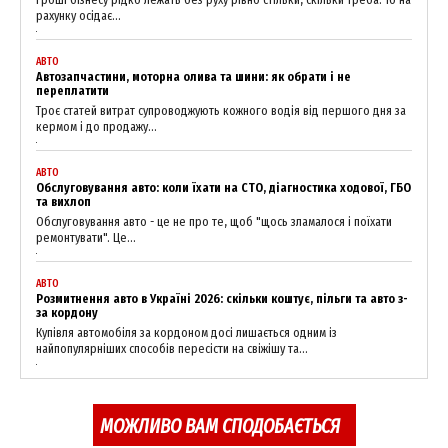
рахунку осідає...
АВТО
Автозапчастини, моторна олива та шини: як обрати і не
переплатити
Троє статей витрат супроводжують кожного водія від першого дня за
кермом і до продажу...
АВТО
Обслуговування авто: коли їхати на СТО, діагностика ходової, ГБО
та вихлоп
Обслуговування авто - це не про те, щоб "щось зламалося і поїхати
ремонтувати". Це...
АВТО
Розмитнення авто в Україні 2026: скільки коштує, пільги та авто з-
за кордону
Купівля автомобіля за кордоном досі лишається одним із
найпопулярніших способів пересісти на свіжішу та...
МОЖЛИВО ВАМ СПОДОБАЄТЬСЯ