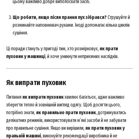
цьому важливо добре виполоскати засіб.
Що робити, якщо після прання пух зібрався?
Струшуйте й
розминайте наповнювач руками. Іноді допомагає кілька циклів
сушіння.
Ці поради стануть у пригоді тим, хто розмірковує,
як прати
пуховик у машинці
, й хоче уникнути неприємних наслідків.
SUBSCRIBE NOW
Як випрати пуховик
Питання
як випрати пуховик
хвилює багатьох, адже важливо
зберегти тепло й зовнішній вигляд одягу. Щоб досягти цього,
Company
потрібно знати,
як правильно прати пуховик
, дотримуватись
делікатних режимів, використовувати м’які засоби й не забувати
About
про правильне сушіння. Якщо ви вирішили,
як прати пуховик у
пральній машині
, виконуйте рекомендації виробника й не
Contact us