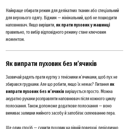
Найкраще обирати режим для делікатних тканин або спеціальний
для верхнього одягу. Віджим — мінімальний, щоб не пошкодити
наповнювач. Якщо вирішити,
як прати пуховик у машинці
правильно, то вибір відповідного режиму стане ключовим
моментом.
Як випрати пуховик без м’ячиків
Зазвичай радять прати куртку з тенісними м’ячиками, щоб пух не
збирався грудками. Але що робити, якщо їх немає? Питання
як
випрати пуховик без м’ячиків
вирішується просто. Можна
акуратно руками розправляти наповнювач після кожного циклу
полоскання. Також допоможе додаткове полоскання — воно
вимиває залишки мийного засобу й запобігає склеюванню пера.
Ще один спосіб — сушити пуховик на рівній поверхні, періодично