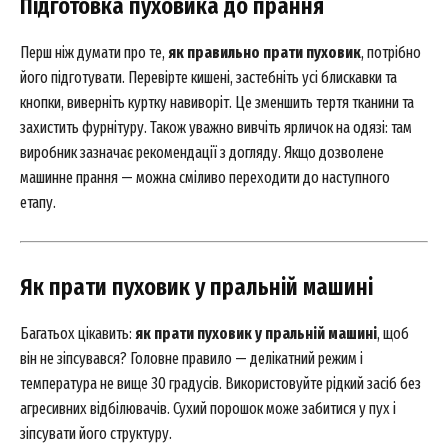
Підготовка пуховика до прання
Перш ніж думати про те,
як правильно прати пуховик
, потрібно
його підготувати. Перевірте кишені, застебніть усі блискавки та
кнопки, виверніть куртку навиворіт. Це зменшить тертя тканини та
захистить фурнітуру. Також уважно вивчіть ярличок на одязі: там
виробник зазначає рекомендації з догляду. Якщо дозволене
машинне прання — можна сміливо переходити до наступного
етапу.
Як прати пуховик у пральній машині
Багатьох цікавить:
як прати пуховик у пральній машині
, щоб
він не зіпсувався? Головне правило — делікатний режим і
температура не вище 30 градусів. Використовуйте рідкий засіб без
агресивних відбілювачів. Сухий порошок може забитися у пух і
зіпсувати його структуру.