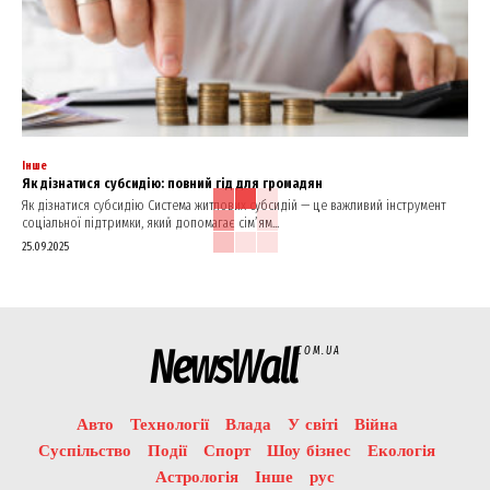
Інше
Як дізнатися субсидію: повний гід для громадян
Як дізнатися субсидію Система житлових субсидій — це важливий інструмент
соціальної підтримки, який допомагає сім’ям...
25.09.2025
NewsWall
COM.UA
Авто
Технології
Влада
У світі
Війна
Суспільство
Події
Спорт
Шоу бізнес
Екологія
Астрологія
Інше
рус