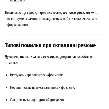
на проєкти.
Незалежно від сфери, варто пам’ятати,
що таке резюме
— це
ваш інструмент самопрезентації, який має бути лаконічним, але
інформативним.
SUBSCRIBE NOW
Типові помилки при складанні резюме
Company
Думаючи,
як написати резюме
, кандидати часто роблять
помилки:
About
Вказують нерелевантну інформацію.
Contact us
My account
Перевантажують текст загальними фразами.
Складають занадто довгий документ.