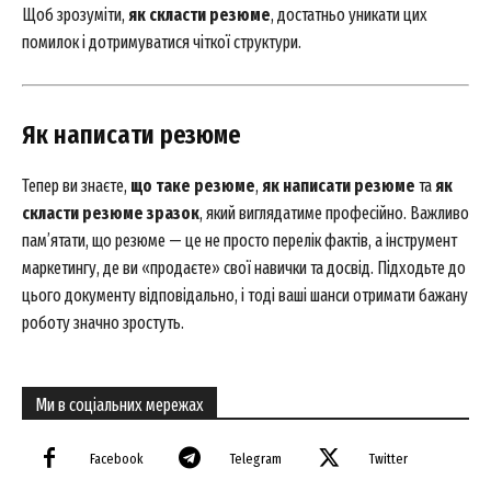
Щоб зрозуміти,
як скласти резюме
, достатньо уникати цих
помилок і дотримуватися чіткої структури.
Як написати резюме
Тепер ви знаєте,
що таке резюме
,
як написати резюме
та
як
скласти резюме зразок
, який виглядатиме професійно. Важливо
пам’ятати, що резюме — це не просто перелік фактів, а інструмент
маркетингу, де ви «продаєте» свої навички та досвід. Підходьте до
цього документу відповідально, і тоді ваші шанси отримати бажану
роботу значно зростуть.
Ми в соціальних мережах
Facebook
Telegram
Twitter