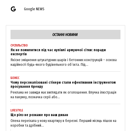
Google NEWS
ОСТАННІ НОВИНИ
СУСПІЛЬСТВО
Як не помилитися під час купівлі армуючої сітки: поради
експертів
Якісне зміцнення штукатурних шарів і бетонних конструкцій – основа
надійності будь-якого будівельного об’єкта. Під...
БІЗНЕС
Чому персоналізовані стікери стали ефективним інструментом
просування бренду
Реклама не завжди має виглядати як оголошення. Влучна ілюстрація
на пакунку, позначка серії або...
LIFESTYLE
Що рілз не розкаже про ваш диван
Олена переїхала у нову квартиру в березні. Перший місяць пішов на
коробки та дрібний...