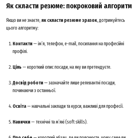
Як скласти резюме: покроковий алгоритм
Якщо ви не знаєте,
як скласти резюме зразок
, дотримуйтесь
цього алгоритму:
Контакти
— ім’я, телефон, e-mail, посилання на професійні
профілі.
Ціль
— короткий опис посади, на яку ви претендуєте.
Досвід роботи
— зазначайте лише релевантні посади,
починаючи з останньої.
Освіта
— навчальні заклади та курси, важливі для професії.
Навички
— технічні та м’які (soft skills).
Про себе
— короткий абзац, де ви пояснюєте, чому саме ви