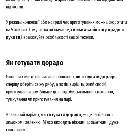
від кісток.
У режимі конвекції або на грилі час приготування можна скоротити
на 5 хвилин. Тому, коли визначаєте,
скільки запікати дорадо в
духовці
, враховуйте особливості вашої техніки.
Як готувати дорадо
Якщо ви хочете навчитися правильно,
як готувати дорадо
,
спершу оберіть свіжу рибу, а потім вирішіть, який спосіб
приготування вам більше до вподоби: запікання, смаження,
тушкування чи приготування на парі.
Класичний варіант,
як готувати дорадо
, — це запікання з
лимоном і зеленню. М’ясо виходить ніжним, ароматним і дуже
соковитим.