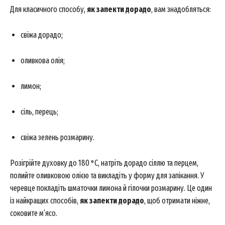
Для класичного способу,
як запекти дорадо
, вам знадобляться:
свіжа дорадо;
оливкова олія;
лимон;
сіль, перець;
свіжа зелень розмарину.
Розігрійте духовку до 180 °C, натріть дорадо сіллю та перцем,
полийте оливковою олією та викладіть у форму для запікання. У
черевце покладіть шматочки лимона й гілочки розмарину. Це один
із найкращих способів,
як запекти дорадо
, щоб отримати ніжне,
соковите м’ясо.