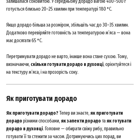
залишалася соковитою. У середньому дорадо вагою 400–500 г
готується близько 20–25 хвилин при температурі 180 °C.
Якщо дорадо більша за розміром, збільшіть час до 30–35 хвилин.
Додатково перевіряйте готовність за температурою м’яса — вона
має досягати 65 °C.
Перетримувати дорадо не варто, інакше вона стане сухою. Тому,
визначаючи,
скільки готувати дорадо в духовці
, орієнтуйтеся і
на текстуру м’яса, і на прозорість соку.
Як приготувати дорадо
Як приготувати дорадо?
Тепер ви знаєте,
як приготувати
дорадо
різними способами,
як запекти дорадо
та
як готувати
дорадо в духовці
. Головне — обирати свіжу рибу, правильно
готувати її та стежити за часом. Дотримуючись цих порад, ви