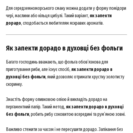
Для середземноморського смаку можна додати у форму помідори
чері, маслини або кільця цибулі. Такий варіант,
як запекти
дорадо
, сподобається любителям яскравих ароматів.
Як запекти дорадо в духовці без фольги
Багато господинь вважають, що фольга обов’язкова для
приготування риби, але існує спосіб,
як запекти дорадо в
духовці без фольги
, який дозволяє отримати хрустку золотисту
скоринку.
Змастіть форму оливковою олією й викладіть дорадо на
пергаментний папір. Такий метод,
як запекти дорадо в духовці
без фольги
, робить рибу соковитою всередині та рум’яною зовні.
Важливо стежити за часом і не пересушити дорадо. Запікання без