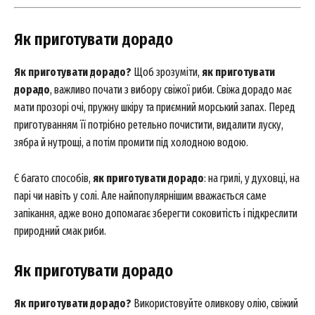
Як приготувати дорадо
Як приготувати дорадо?
Щоб зрозуміти,
як приготувати
дорадо
, важливо почати з вибору свіжої риби. Свіжа дорадо має
мати прозорі очі, пружну шкіру та приємний морський запах. Перед
приготуванням її потрібно ретельно почистити, видалити луску,
зябра й нутрощі, а потім промити під холодною водою.
Є багато способів,
як приготувати дорадо
: на грилі, у духовці, на
парі чи навіть у солі. Але найпопулярнішим вважається саме
запікання, адже воно допомагає зберегти соковитість і підкреслити
природний смак риби.
Як приготувати дорадо
Як приготувати дорадо?
Використовуйте оливкову олію, свіжий