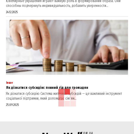
Ювелирные украшения играют важную роль в формировании образа. Они
способны подчеркнуть индивидуальность, добавить уверенности...
24.12.2025
Інше
Як дізнатися субсидію: повний гід для громадян
Як дізнатися субсидію Система житлових субсидій — це важливий інструмент
соціальної підтримки, який допомагає сім’ям...
25.09.2025
COM.UA