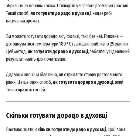
збризніть лимонним соком. Покладіть у черевце розмарин і часник.
Company
Такий спосіб,
як готувати дорадо в духовці
, надає рибі
насичений аромат.
About
Ви можете готувати дорадо як у фользі, так і без неї. Головне —
Contact us
дотримуватися температури 180 °C і запікати приблизно 25 хвилин.
My account
Цей метод,
як готувати дорадо в духовці
, забезпечує ідеальний
результат навіть для початківців.
Додавши овочі чи біле вино, ви отримаєте страву ресторанного
рівня. Це ще один спосіб,
як готувати дорадо в духовці
, який
точно вразить гостей.
Скільки готувати дорадо в духовці
Важливо знати,
скільки готувати дорадо в духовці
, щоб вона