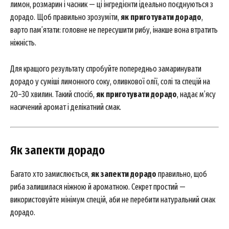
лимон, розмарин і часник — ці інгредієнти ідеально поєднуються з
дорадо. Щоб правильно зрозуміти,
як приготувати дорадо
,
варто пам’ятати: головне не пересушити рибу, інакше вона втратить
ніжність.
Для кращого результату спробуйте попередньо замаринувати
дорадо у суміші лимонного соку, оливкової олії, солі та спецій на
20–30 хвилин. Такий спосіб,
як приготувати дорадо
, надає м’ясу
насичений аромат і делікатний смак.
Як запекти дорадо
Багато хто замислюється,
як запекти дорадо
правильно, щоб
риба залишилася ніжною й ароматною. Секрет простий —
використовуйте мінімум спецій, аби не перебити натуральний смак
дорадо.