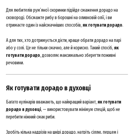
Для любителів рум’яної скоринки підійде смаження дорадо на
сковороді. Обсмажте рибу в борошні на оливковій олії, і ви
отримаєте один із найсмачніших способів,
як готувати дорадо
.
News Week
Magazine PRO
А для тих, хто дотримується дієти, краще обрати дорадо на парі
або у солі. Це не тільки смачно, але й корисно. Такий спосіб,
як
готувати дорадо
, дозволяє максимально зберегти поживні
речовини.
Як готувати дорадо в духовці
Багато кулінарів вважають, що найкращий варіант,
як готувати
дорадо в духовці
, — використовувати мінімум спецій, щоб не
перебити ніжний смак риби.
SUBSCRIBE NOW
Зробіть кілька надрізів на шкірі дорадо, натріть сіллю, перцем і