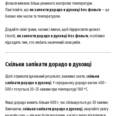
фольги вимагає більш уважного контролю температури.
Пам’ятайте, що
як запекти дорадо в духовці без фольги
— це
баланс між часом та температурою.
Додайте свіжі трави, часник і лимон, щоб підкреслити аромат.
Спосіб,
як запекти дорадо в духовці без фольги
, особливо
підходить тим, хто любить насичений смак риби.
Скільки запікати дорадо в духовці
Щоб отримати ідеальний результат, важливо знати,
скільки
запікати дорадо в духовці
. У середньому дорадо вагою 400–
500 г готується 20–25 хвилин при температурі 180 °C.
Якщо дорадо важить більше 600 г, час збільшується до 30 хвилин.
Вивчаючи,
скільки запікати дорадо в духовці
, звертайте увагу
на колір соку — він має бути прозорим, а м’ясо легко відділятися