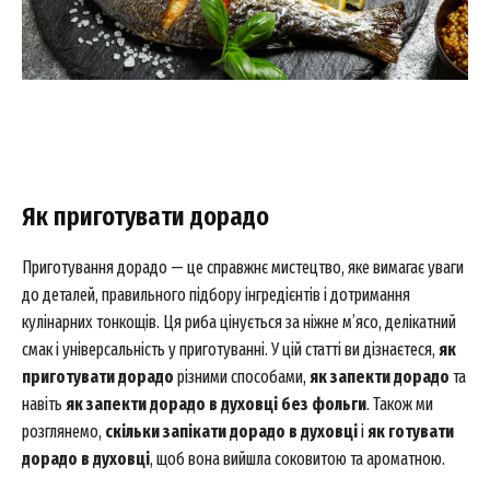
Як приготувати дорадо
Приготування дорадо — це справжнє мистецтво, яке вимагає уваги
до деталей, правильного підбору інгредієнтів і дотримання
кулінарних тонкощів. Ця риба цінується за ніжне м’ясо, делікатний
смак і універсальність у приготуванні. У цій статті ви дізнаєтеся,
як
приготувати дорадо
різними способами,
як запекти дорадо
та
навіть
як запекти дорадо в духовці без фольги
. Також ми
розглянемо,
скільки запікати дорадо в духовці
і
як готувати
дорадо в духовці
, щоб вона вийшла соковитою та ароматною.