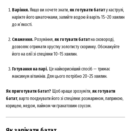
Варіння.
Якщо ви хочете знати,
як готувати батат
у каструлі,
наріжте його шматочками, залийте водою й варіть 15–20 хвилин
до м’якості.
Смаження.
Розуміння,
як готувати батат
на сковороді,
дозволяє отримати хрустку золотисту скоринку. Обсмажуйте
його на олії зі спеціями 10–15 хвилин.
Готування на парі.
Це найкорисніший спосіб — тримає
максимум вітамінів. Для цього потрібно 20–25 хвилин.
Як приготувати батат?
Щоб краще зрозуміти,
як готувати
батат
, варто поєднувати його зі спеціями: розмарином, паприкою,
корицею, медом, лаймом чи гранатовим соусом.
Як запікати батат