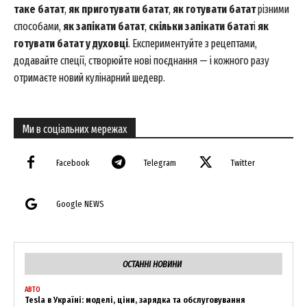
таке батат
,
як приготувати батат
,
як готувати батат
різними
способами,
як запікати батат
,
скільки запікати батат
і
як
готувати батат у духовці
. Експериментуйте з рецептами,
додавайте спеції, створюйте нові поєднання — і кожного разу
отримаєте новий кулінарний шедевр.
Ми в соціальних мережах
Facebook
Telegram
Twitter
Google NEWS
ОСТАННІ НОВИНИ
АВТО
Tesla в Україні: моделі, ціни, зарядка та обслуговування