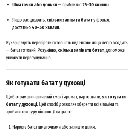
Шматочки або дольки
— приблизно
25–30 хвилин
.
Якщо вас цікавить,
скільки запікати батат
у фользі,
достатньо
40–50 хвилин
.
Кухарі радять перевіряти готовність виделкою: якщо легко входить
— батат готовий. Розуміння,
скільки запікати батат
, допоможе
уникнути пересушування.
SUBSCRIBE NOW
Як готувати батат у духовці
Company
Щоб отримати насичений смак і аромат, варто знати,
як готувати
батат у духовці
. Цей спосіб дозволяє зберегти всі вітаміни та
About
зробити текстуру ніжною. Для цього:
Contact us
Наріжте батат шматочками або залиште цілим.
My account