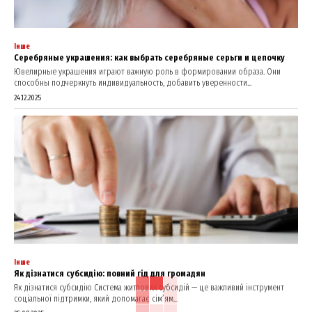
Інше
Серебряные украшения: как выбрать серебряные серьги и цепочку
Ювелирные украшения играют важную роль в формировании образа. Они
способны подчеркнуть индивидуальность, добавить уверенности...
24.12.2025
Інше
Як дізнатися субсидію: повний гід для громадян
Як дізнатися субсидію Система житлових субсидій — це важливий інструмент
соціальної підтримки, який допомагає сім’ям...