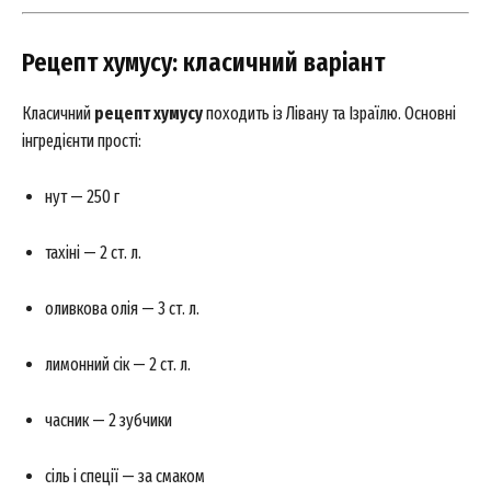
Рецепт хумусу: класичний варіант
Класичний
рецепт хумусу
походить із Лівану та Ізраїлю. Основні
інгредієнти прості:
нут — 250 г
тахіні — 2 ст. л.
оливкова олія — 3 ст. л.
лимонний сік — 2 ст. л.
часник — 2 зубчики
сіль і спеції — за смаком