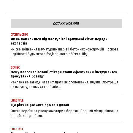
ОСТАННІ НОВИНИ
СУСПІЛЬСТВО
Як не помилитися під час купівлі армуючої сітки: поради
експертів
Якісне зміцнення штукатурних шарів і бетонних конструкцій – основа
надійності будь-якого будівельного об’єкта. Під...
БІЗНЕС
Чому персоналізовані стікери стали ефективним інструментом
просування бренду
Реклама не завжди має виглядати як оголошення. Влучна ілюстрація
на пакунку, позначка серії або...
LIFESTYLE
Що рілз не розкаже про ваш диван
Олена переїхала у нову квартиру в березні. Перший місяць пішов на
коробки та дрібний...
LIFESTYLE