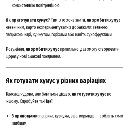
консистенцію повітрянішою.
Як приготувати хумус?
Тим, хто хоче знати,
як зробити хумус
незвичним, варто експериментувати з добавками: зеленню,
паприкою, карі, кунжутом, горіхами або навіть сухофруктами.
Розуміння,
як зробити хумус
правильно, дає змогу створювати
щоразу нові смакові поєднання.
Як готувати хумус у різних варіаціях
Класика чудова, але багатьом цікаво,
як готувати хумус
по-
іншому. Спробуйте такі ідеї:
З прянощами:
паприка, куркума, зіра, коріандр — роблять смак
глибшим.