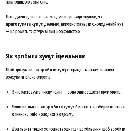
повітрянішою вона стає.
Досвідчені кулінари рекомендують, розмірковуючи,
як
приготувати хумус
ідеально, використовувати охолоджений нут
— це робить текстуру більш шовковистою.
Як зробити хумус ідеальним
Щоб зрозуміти,
як зробити хумус
справді смачним, важливо
врахувати кілька секретів:
Використовуйте якісну тахіні — вона відповідає за кремовість.
Якщо не знаєте,
як зробити хумус
без гіркоти, обирайте тільки
оливкову олію холодного віджиму.
Додавайте трішки холодної води під час збивання, щоб зробити