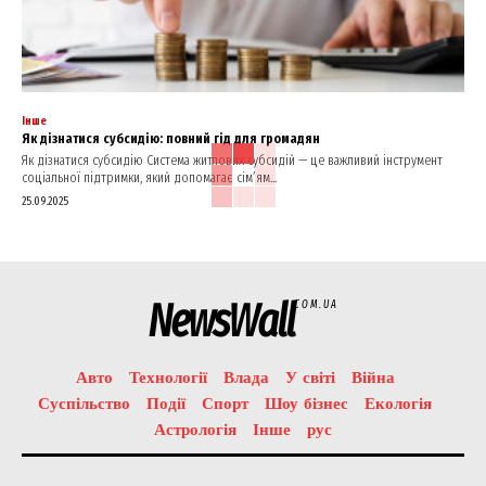
Інше
Як дізнатися субсидію: повний гід для громадян
Як дізнатися субсидію Система житлових субсидій — це важливий інструмент
соціальної підтримки, який допомагає сім’ям...
25.09.2025
NewsWall
COM.UA
Авто
Технології
Влада
У світі
Війна
Суспільство
Події
Спорт
Шоу бізнес
Екологія
Астрологія
Інше
рус