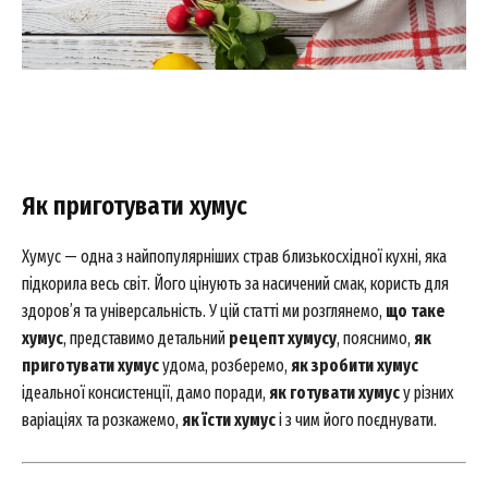
Як приготувати хумус
Хумус — одна з найпопулярніших страв близькосхідної кухні, яка
підкорила весь світ. Його цінують за насичений смак, користь для
здоров’я та універсальність. У цій статті ми розглянемо,
що таке
хумус
, представимо детальний
рецепт хумусу
, пояснимо,
як
приготувати хумус
удома, розберемо,
як зробити хумус
ідеальної консистенції, дамо поради,
як готувати хумус
у різних
варіаціях та розкажемо,
як їсти хумус
і з чим його поєднувати.