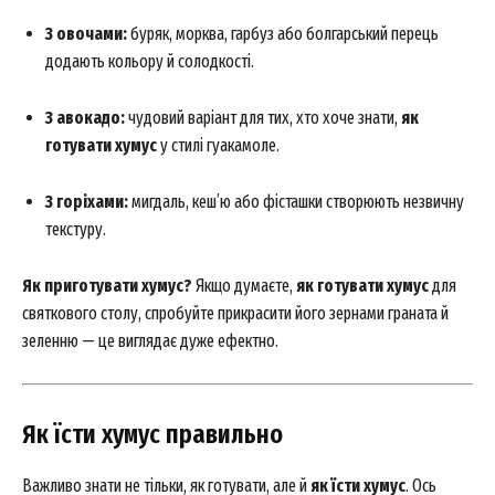
З овочами:
буряк, морква, гарбуз або болгарський перець
News Week
додають кольору й солодкості.
Magazine PRO
З авокадо:
чудовий варіант для тих, хто хоче знати,
як
готувати хумус
у стилі гуакамоле.
З горіхами:
мигдаль, кеш’ю або фісташки створюють незвичну
текстуру.
Як приготувати хумус?
Якщо думаєте,
як готувати хумус
для
святкового столу, спробуйте прикрасити його зернами граната й
зеленню — це виглядає дуже ефектно.
SUBSCRIBE NOW
Як їсти хумус правильно
Company
Важливо знати не тільки, як готувати, але й
як їсти хумус
. Ось