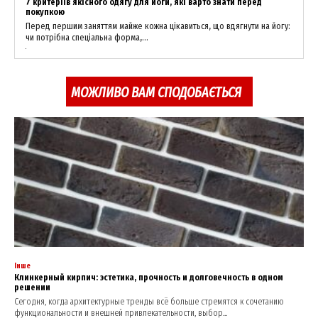
7 критеріїв якісного одягу для йоги, які варто знати перед
покупкою
Перед першим заняттям майже кожна цікавиться, що вдягнути на йогу:
чи потрібна спеціальна форма,...
МОЖЛИВО ВАМ СПОДОБАЄТЬСЯ
Інше
Клинкерный кирпич: эстетика, прочность и долговечность в одном
решении
Сегодня, когда архитектурные тренды всё больше стремятся к сочетанию
функциональности и внешней привлекательности, выбор...