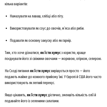
кілька варіантів:
About
Намазувати на лаваш, хлібці або піту.
Contact us
My account
Використовувати як соус до овочів, м’яса або риби.
Подавати як основну закуску або як гарнір.
Тим, хто хоче дізнатися,
як їсти хумус
з користю, краще
поєднувати його зі свіжими овочами — морквою, огірком, селерою.
На Сході питання
як їсти хумус
вирішується просто — його
подають майже до кожного прийому їжі. У Європі й США його часто
використовують як легкий перекус.
Якщо цікавить,
як їсти хумус
дієтично, зменшіть кількість олії й
подавайте його із зеленими салатами.