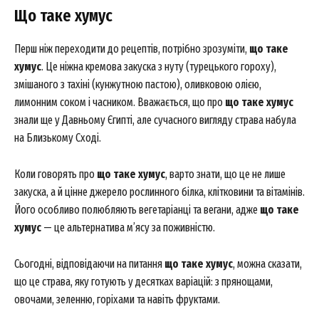
Що таке хумус
Перш ніж переходити до рецептів, потрібно зрозуміти,
що таке
хумус
. Це ніжна кремова закуска з нуту (турецького гороху),
змішаного з тахіні (кунжутною пастою), оливковою олією,
лимонним соком і часником. Вважається, що про
що таке хумус
знали ще у Давньому Єгипті, але сучасного вигляду страва набула
на Близькому Сході.
Коли говорять про
що таке хумус
, варто знати, що це не лише
закуска, а й цінне джерело рослинного білка, клітковини та вітамінів.
Його особливо полюбляють вегетаріанці та вегани, адже
що таке
хумус
— це альтернатива м’ясу за поживністю.
Сьогодні, відповідаючи на питання
що таке хумус
, можна сказати,
що це страва, яку готують у десятках варіацій: з прянощами,
овочами, зеленню, горіхами та навіть фруктами.