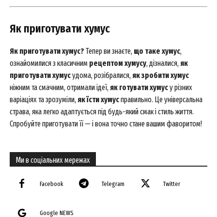
Як приготувати хумус
Як приготувати хумус?
Тепер ви знаєте,
що таке хумус
,
ознайомилися з класичним
рецептом хумусу
, дізналися,
як
приготувати хумус
удома, розібралися,
як зробити хумус
ніжним та смачним, отримали ідеї,
як готувати хумус
у різних
варіаціях та зрозуміли,
як їсти хумус
правильно. Це універсальна
страва, яка легко адаптується під будь-який смак і стиль життя.
Спробуйте приготувати її — і вона точно стане вашим фаворитом!
Ми в соціальних мережах
Facebook
Telegram
Twitter
Google NEWS