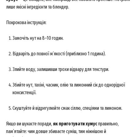
лише якісні інгредієнти та блендер.
Покрокова інструкція:
Замочіть нут на 8–10 годин.
Відваріть до повної м’якості (приблизно 1 година).
Злийте воду, залишивши трохи відвару для текстури.
Збийте нут, тахіні, часник, олію та лимонний сік до однорідної
консистенції.
Скуштуйте й відрегулюйте смак сіллю, спеціями та лимоном.
Якщо ви шукаєте поради,
як приготувати хумус
правильно,
пам’ятайте: чим довше збиваєте суміш, тим ніжнішою й