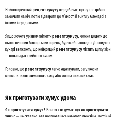
Найпоширеніший
рецепт хумусу
передбачає, що нут потрібно
замочити на ніч, потім відварити до м’якості й збити у блендері з
іншими інгредієнтами.
Якщо хочете урізноманітнити
рецепт хумусу
, можна додати до
нього печений болгарський перець, буряк або авокадо. Досвідчені
кухарі вважають, що найкращий
рецепт хумусу
містить щіпку зіри
— вона надає глибшого смаку.
Головне, що
рецепт хумусу
легко адаптувати, регулюючи
кількість тахіні, лимонного соку або олії на власний смак.
Як приготувати хумус удома
Як приготувати хумус?
Багато хто думає, що
як приготувати
хумус
— це складно, але насправді все набагато простіше. Потрібні