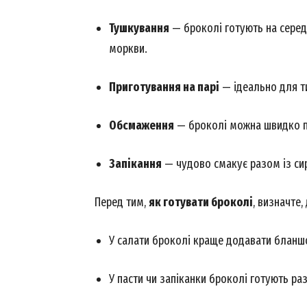
Тушкування
— броколі готують на серед
моркви.
Приготування на парі
— ідеально для ти
Обсмаження
— броколі можна швидко пі
Запікання
— чудово смакує разом із си
Перед тим,
як готувати броколі
, визначте,
У салати броколі краще додавати бланш
У пасти чи запіканки броколі готують ра