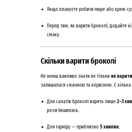
Якщо плануєте робити пюре або крем-суп
Перед тим, як варити броколі, додайте 
смаку.
SUBSCRIB
Скільки варити броколі
Не менш важливо знати не тільки
як варит
залишалася смачною та корисною. Є кілька 
Для салатів броколі варять лише
2–3 хв
розм’якшилась.
Для гарніру — приблизно
5 хвилин
.