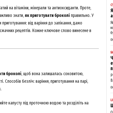
С
атий на вітаміни, мінерали та антиоксиданти. Проте,
Я
ажливо знати,
як приготувати броколі
правильно. У
а
и приготування: від варіння до запікання, дамо
Я
к
смачних рецептів. Кожне ключове слово винесене в
б
0
Б
Ч
е
п
ати броколі
, щоб вона залишалась соковитою,
Р
В
і. Способів безліч: варіння, приготування на парі,
0
.
L
ийте капусту під проточною водою та розділіть на
Щ
О