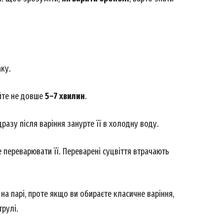
ку.
уйте не довше
5–7 хвилин
.
разу після варіння занурте її в холодну воду.
Week
переварювати її. Переварені суцвіття втрачають
e PRO
Company
на парі, проте якщо ви обираєте класичне варіння,
трулі.
About