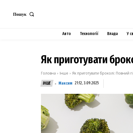
Пошук
Авто
Технології
Влада
У с
Як приготувати броко
Головна
Інше
Як приготувати броколі: Повний гі
Максим
21:12, 3.09.2025
ІНШЕ
-