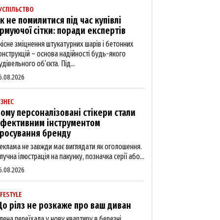
УСПІЛЬСТВО
к не помилитися під час купівлі
рмуючої сітки: поради експертів
кісне зміцнення штукатурних шарів і бетонних
онструкцій – основа надійності будь-якого
удівельного об’єкта. Під...
6.08.2026
ІЗНЕС
ому персоналізовані стікери стали
фективним інструментом
росування бренду
еклама не завжди має виглядати як оголошення.
лучна ілюстрація на пакунку, позначка серії або...
6.08.2026
IFESTYLE
о рілз не розкаже про ваш диван
лена переїхала у нову квартиру в березні.