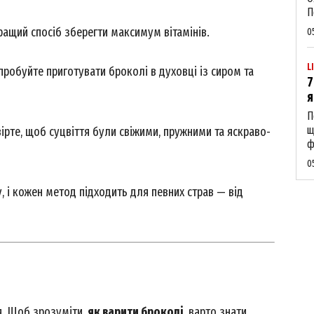
П
ращий спосіб зберегти максимум вітамінів.
0
L
робуйте приготувати броколі в духовці із сиром та
7
я
П
щ
вірте, щоб суцвіття були свіжими, пружними та яскраво-
ф
0
 і кожен метод підходить для певних страв — від
я. Щоб зрозуміти,
як варити броколі
, варто знати