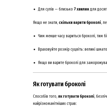
Для супів — близько
7 хвилин
для досяг
Якщо не знати,
скільки варити броколі
, л
Чим менше часу вариться броколі, тим бі
Враховуйте розмір суцвіть: великі шмат
Якщо ви варите броколі для заморожува
Як готувати броколі
Способів того,
як готувати броколі
, безлі
найрізноманітніших страв: