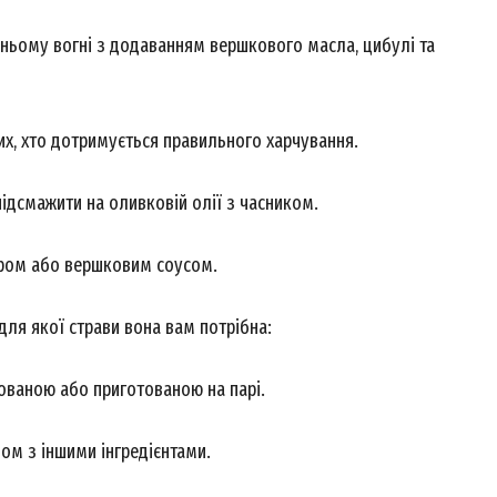
ньому вогні з додаванням вершкового масла, цибулі та
х, хто дотримується правильного харчування.
дсмажити на оливковій олії з часником.
ром або вершковим соусом.
 для якої страви вона вам потрібна:
ованою або приготованою на парі.
зом з іншими інгредієнтами.