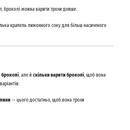
Contact us
, броколі можна варити трохи довше.
My account
кілька крапель лимонного соку для більш насиченого
E NOW
и броколі
, але й
скільки варити броколі
, щоб вона
варіантів:
илини
— цього достатньо, щоб вона трохи