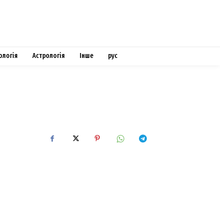
ологія
Астрологія
Інше
рус