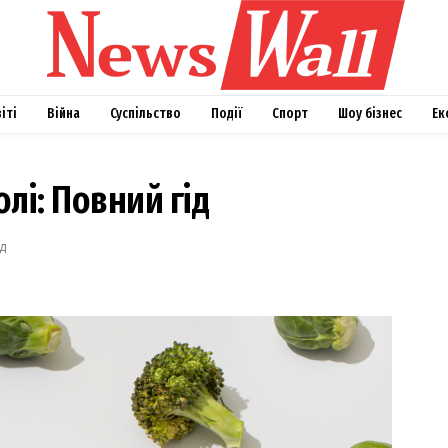
віті
Війна
Суспільство
Події
Спорт
Шоу бізнес
Ек
лі: Повний гід
д