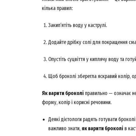
кілька правил:
Закип’ятіть воду у каструлі.
Додайте дрібку солі для покращення сма
Опустіть суцвіття у киплячу воду та гот
Щоб броколі зберегла яскравий колір, од
News 
Як варити броколі
правильно — означає не 
Magazin
форму, колір і корисні речовини.
Деякі дієтологи радять готувати броколі 
важливо знати,
як варити броколі
в кас