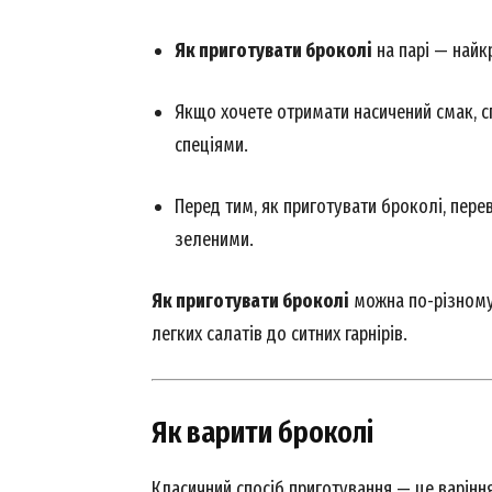
Як приготувати броколі
на парі — найк
Якщо хочете отримати насичений смак, сп
спеціями.
Перед тим, як приготувати броколі, пере
зеленими.
Як приготувати броколі
можна по-різному,
легких салатів до ситних гарнірів.
Як варити броколі
Класичний спосіб приготування — це варінн