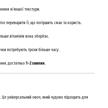
нення м’якшої текстури.
егко переварити її, що погіршить смак та користь.
льше вітамінів вона зберігає.
очки потребують трохи більше часу.
ння, достатньо
1–2 хвилин
.
ч. Це універсальний овоч, який чудово підходить для