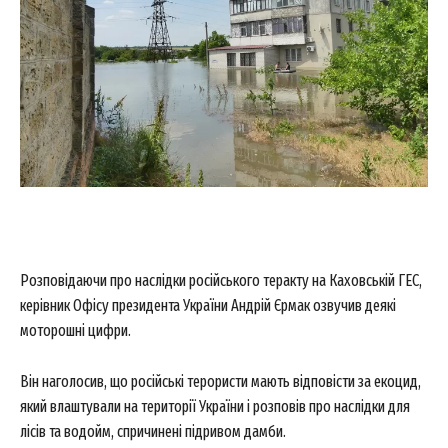
Розповідаючи про наслідки російського теракту на Каховській ГЕС,
керівник Офісу президента України Андрій Єрмак озвучив деякі
моторошні цифри.
Він наголосив, що російські терористи мають відповісти за екоцид,
який влаштували на території України і розповів про наслідки для
лісів та водойм, спричинені підривом дамби.