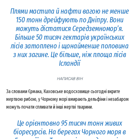
Плями мастила й нафти вагою не менше
150 тонн дрейфують по Дніпру. Вони
можуть дістатися Середземномор’я.
Більше 50 тисяч гектарів українських
лісів затоплено і щонайменше половина
з них загине. Це більше, ніж площа лісів
Ісландії
НАПИСАВ ВІН
За словами Єрмака, Каховське водосховище сьогодні вкрите
мертвою рибою, у Чорному морі вмирають дельфіни і незабаром
можуть почати спливати й інші мертві тварини.
Це орієнтовно 95 тисяч тонн живих
біоресурсів. На берегах Чорного моря в