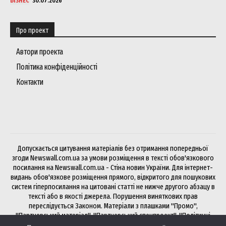
БІЗНЕС
30.07.2026
Про проект
Автори проекта
Політика конфіденційності
Контакти
Допускається цитування матеріалів без отримання попередньої
згоди Newswall.com.ua за умови розміщення в тексті обов'язкового
посилання на Newswall.com.ua - Стіна новин України. Для інтернет-
видань обов'язкове розміщення прямого, відкритого для пошукових
систем гіперпосилання на цитовані статті не нижче другого абзацу в
тексті або в якості джерела. Порушення виняткових прав
переслідується Законом. Матеріали з плашками "Промо",
"Партнерський матеріал", "Партнерський спецпроект", "Політичні
новини", "Прес-реліз", "PR", "Офіційно" публікуються на правах