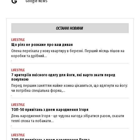
Google NEWS
News Week
Magazine PRO
ОСТАННІ НОВИНИ
LIFESTYLE
Що рілз не розкаже про ваш диван
Олена переїхала у нову квартиру в березні. Перший місяць пішов на
коробки та дрібний...
LIFESTYLE
7 критеріїв якісного одягу для йоги, які варто знати перед
покупкою
Перед першим заняттям майже кожна цікавиться, що вдягнути на йогу:
чи потрібна спеціальна форма,...
SUBSCRIBE NOW
LIFESTYLE
ТОП-50 привітань з днем народження Ігоря
День народження Ігоря - це чудова нагода зібратися разом, сказати
теплі слова та побажати...
Company
LIFESTYLE
ТОП-50 привітань з днем народження Петра