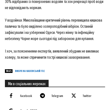
30% відібраних із поверхневих водойм та зон рекреації проб води
не відповідають нормам.
У водоймах Миколаївщини критичний рівень перевищила кишкова
паличка та було виділено холероподібний вібріон. Останній
зафіксували і на узбережжі Одеси. Через мінну та інфекційну
небезпеку Чорне море сьогодні під забороною для купання.
І хоч, за поясненнями експертів, виявлений збудник не викликає
холеру, та може спричинити гострі кишкові захворювання.
TAGS
ВИБУХ НА КАХОВСЬКІЙ ГЕС
Ми в соціальних мережах
Facebook
Telegram
Twitter