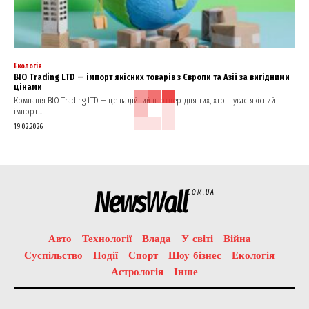
Екологія
BIO Trading LTD — імпорт якісних товарів з Європи та Азії за вигідними
цінами
Компанія BIO Trading LTD — це надійний партнер для тих, хто шукає якісний
імпорт...
19.02.2026
NewsWall
COM.UA
Авто
Технології
Влада
У світі
Війна
Суспільство
Події
Спорт
Шоу бізнес
Екологія
Астрологія
Інше