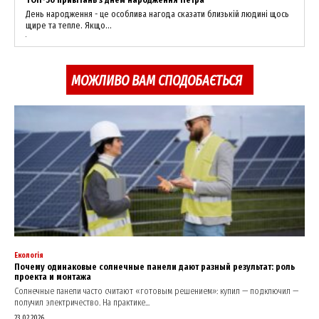
День народження - це особлива нагода сказати близькій людині щось
About
щире та тепле. Якщо...
Contact us
My account
МОЖЛИВО ВАМ СПОДОБАЄТЬСЯ
Екологія
Почему одинаковые солнечные панели дают разный результат: роль
проекта и монтажа
Солнечные панели часто считают «готовым решением»: купил — подключил —
получил электричество. На практике...
23.02.2026