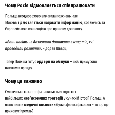
Чому Росія відмовляється співпрацювати
Польща неодноразово вимагала пояснень, але
Москва
відмовляється надавати інформацію
, ховаючись за
Європейською конвенцією про правову допомогу.
«Вони навіть не дозволили допитати експертів, які
проводили розтини»,
– додав Шварц.
Тепер Польща готує
ордери на обшуки
– щоб примусово
витягнути правду.
Чому це важливо
Смоленська катастрофа залишається однією з
найбільших
нез’ясованих трагедій
у сучасній історії Польщі. А
якщо навіть
медичні висновки
були сфальсифіковані – то що ще
приховує Кремль?