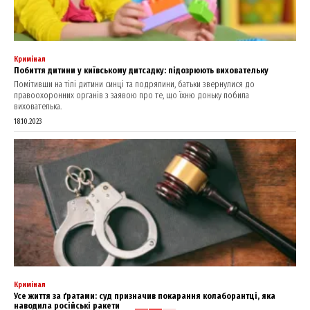
Кримінал
Побиття дитини у київському дитсадку: підозрюють виховательку
Помітивши на тілі дитини синці та подряпини, батьки звернулися до
правоохоронних органів з заявою про те, що їхню доньку побила
вихователька.
18.10.2023
Кримінал
Усе життя за ґратами: суд призначив покарання колаборантці, яка
наводила російські ракети