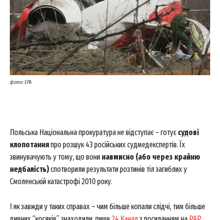
фото: EPA
Польська Національна прокуратура не відступає – готує
судові
клопотання
про розшук 43 російських судмедекспертів. Їх
звинувачують у тому, що вони
навмисно (або через крайню
недбалість)
спотворили результати розтинів тіл загиблих у
Смоленській катастрофі 2010 року.
І як завжди у таких справах – чим більше копали слідчі, тим більше
дивних “косяків” знаходили, пише
24 Канал
з посиланням на
PAP
.