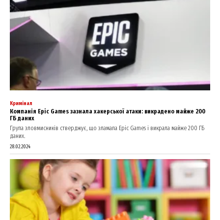
Contact us
My account
Кримінал
Компанія Epic Games зазнала хакерської атаки: викрадено майже 200
ГБ даних
Група зловмисників стверджує, що зламала Epic Games і викрала майже 200 ГБ
даних.
28.02.2024