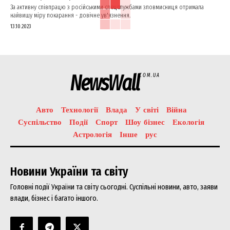
За активну співпрацю з російськими спецслужбами зловмисниця отримала
найвищу міру покарання - довічне ув'язнення.
13.10.2023
NewsWall
COM.UA
Авто
Технології
Влада
У світі
Війна
Суспільство
Події
Спорт
Шоу бізнес
Екологія
Астрологія
Інше
рус
Новини України та світу
Головні події України та світу сьогодні. Суспільні новини, авто, заяви
влади, бізнес і багато іншого.