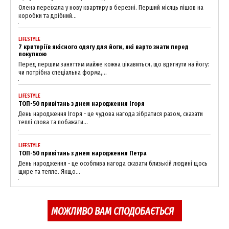
Magazine PRO
Олена переїхала у нову квартиру в березні. Перший місяць пішов на
коробки та дрібний...
LIFESTYLE
7 критеріїв якісного одягу для йоги, які варто знати перед
покупкою
Перед першим заняттям майже кожна цікавиться, що вдягнути на йогу:
чи потрібна спеціальна форма,...
LIFESTYLE
ТОП-50 привітань з днем народження Ігоря
День народження Ігоря - це чудова нагода зібратися разом, сказати
теплі слова та побажати...
SUBSCRIBE NOW
LIFESTYLE
ТОП-50 привітань з днем народження Петра
День народження - це особлива нагода сказати близькій людині щось
щире та тепле. Якщо...
Company
МОЖЛИВО ВАМ СПОДОБАЄТЬСЯ
About