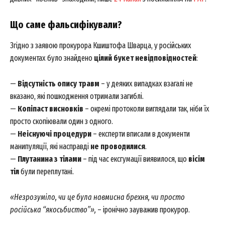
Що саме фальсифікували?
Згідно з заявою прокурора Кшиштофа Шварца, у російських
документах було знайдено
цілий букет невідповідностей
:
—
Відсутність опису травм
– у деяких випадках взагалі не
вказано, які пошкодження отримали загиблі.
—
Копіпаст висновків
– окремі протоколи виглядали так, ніби їх
просто скопіювали один з одного.
—
Неіснуючі процедури
– експерти вписали в документи
манипуляції, які насправді
не проводилися
.
—
Плутанина з тілами
– під час ексгумації виявилося, що
вісім
тіл
були переплутані.
«Незрозуміло, чи це була навмисна брехня, чи просто
російська “якосьбиство”»,
– іронічно зауважив прокурор.