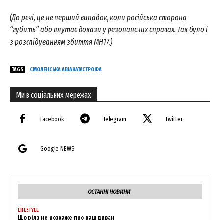
(До речі, це не перший випадок, коли російська сторона
“губить” або плутає докази у резонансних справах. Так було і
з розслідуванням збиття MH17.)
TAGS
СМОЛЕНСЬКА АВІАКАТАСТРОФА
Ми в соціальних мережах
Facebook
Telegram
Twitter
Google NEWS
ОСТАННІ НОВИНИ
News Week
LIFESTYLE
Що рілз не розкаже про ваш диван