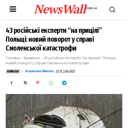
NewsWall
COM.UA
43 російські експерти “на прицілі”
Польщі: новий поворот у справі
Смоленської катастрофи
Головна
Кримінал
43 російські експерти "на прицілі" Польщі:
новий поворот у справі Смоленської катастрофи
-
Коваленко Микола
23:13, 2.04.2025
КРИМІНАЛ