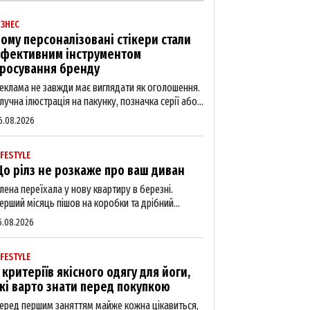
ІЗНЕС
ому персоналізовані стікери стали
фективним інструментом
росування бренду
еклама не завжди має виглядати як оголошення.
лучна ілюстрація на пакунку, позначка серії або...
6.08.2026
IFESTYLE
о рілз не розкаже про ваш диван
лена переїхала у нову квартиру в березні.
ерший місяць пішов на коробки та дрібний...
5.08.2026
IFESTYLE
 критеріїв якісного одягу для йоги,
кі варто знати перед покупкою
еред першим заняттям майже кожна цікавиться,