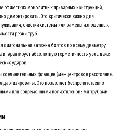
е от жестких монолитных приварных конструкций,
но демонтировать. Это критически важно для
луживания, очистки системы или замены изношенных
мости резки труб.
я диагональная затяжка болтов по всему диаметру
а и гарантирует абсолютную герметичность узла даже
еских ударов.
 соединительных фланцев (межцентровое расстояние,
тандартизированы. Это позволяет беспрепятственно
унными или современными полиэтиленовыми трубами
ии
страли применяются ответные плоские или