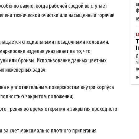
щ
собенно важно, когда рабочей средой выступает
ф
епени технической очистки или насыщенный горячий
0
L
Т
оснащается специальными посадочными кольцами.
І
маркировке изделия указывает на то, что
Д
туни или бронзы. Использование данных цветных
з
п
их инженерных задач:
0
на к уплотнительным поверхностям внутри корпуса
 полностью закрытом положении;
го трения во время открытия и закрытия проходного
и за счет максимально плотного прилегания