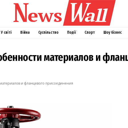
У світі
Війна
Суспільство
Події
Спорт
Шоу бізнес
собенности материалов и флан
 материалов и фланцевого присоединения