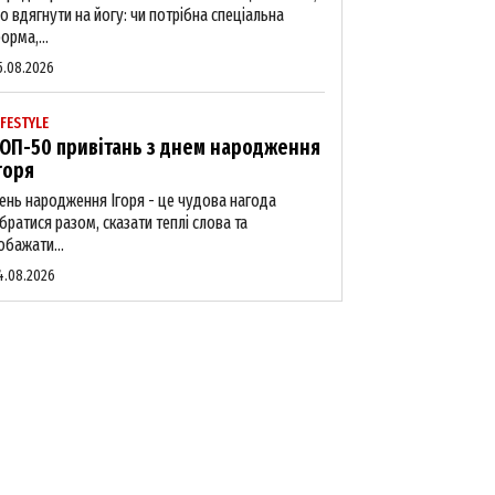
о вдягнути на йогу: чи потрібна спеціальна
орма,...
5.08.2026
IFESTYLE
ОП-50 привітань з днем народження
горя
ень народження Ігоря - це чудова нагода
ібратися разом, сказати теплі слова та
обажати...
4.08.2026