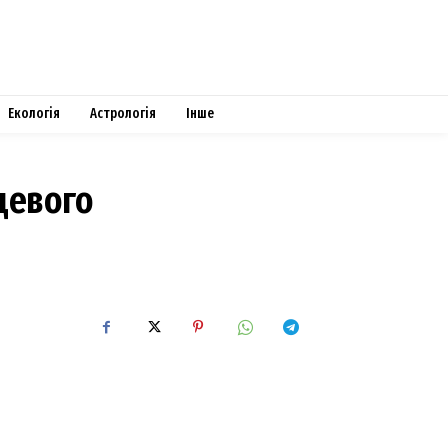
Екологія
Астрологія
Інше
цевого