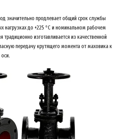
од значительно продлевает общий срок службы
х нагрузках до +225 °C и номинальном рабочем
ия традиционно изготавливается из качественной
опасную передачу крутящего момента от маховика к
 оси.
Week
e PRO
Company
About