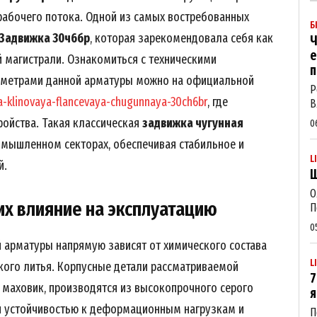
рабочего потока. Одной из самых востребованных
Б
Задвижка 30ч6бр
, которая зарекомендовала себя как
Ч
е
 магистрали. Ознакомиться с техническими
п
иаметрами данной арматуры можно на официальной
Р
a-klinovaya-flancevaya-chugunnaya-30ch6br
, где
В
ойства. Такая классическая
задвижка чугунная
0
мышленном секторах, обеспечивая стабильное и
L
й.
Щ
О
их влияние на эксплуатацию
П
0
 арматуры напрямую зависят от химического состава
L
кого литья. Корпусные детали рассматриваемой
7
 маховик, производятся из высокопрочного серого
я
ой устойчивостью к деформационным нагрузкам и
П