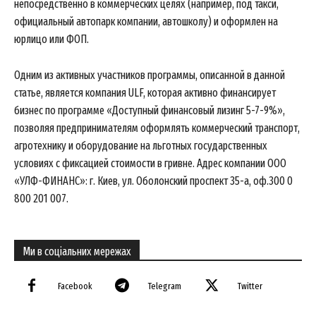
непосредственно в коммерческих целях (например, под такси,
Magazine PRO
официальный автопарк компании, автошколу) и оформлен на
юрлицо или ФОП.
Одним из активных участников программы, описанной в данной
статье, является компания ULF, которая активно финансирует
бизнес по программе «Доступный финансовый лизинг 5-7-9%»,
позволяя предпринимателям оформлять коммерческий транспорт,
агротехнику и оборудование на льготных государственных
условиях с фиксацией стоимости в гривне. Адрес компании ООО
«УЛФ-ФИНАНС»: г. Киев, ул. Оболонский проспект 35-а, оф.300 0
SUBSCRIBE NOW
800 201 007.
Ми в соціальних мережах
Company
Facebook
Telegram
Twitter
About