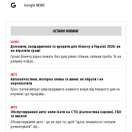
Contact us
Google NEWS
My account
ОСТАННІ НОВИНИ
БІЗНЕС
Депозити, заощадження та кредити для бізнесу в Україні 2026: як
не втратити гроші
Гроші бізнесу рідко лежать без руху рівно стільки, скільки треба. То на
рахунку осідає...
АВТО
Автозапчастини, моторна олива та шини: як обрати і не
переплатити
Троє статей витрат супроводжують кожного водія від першого дня за
кермом і до продажу...
АВТО
Обслуговування авто: коли їхати на СТО, діагностика ходової, ГБО
та вихлоп
Обслуговування авто - це не про те, щоб "щось зламалося і поїхати
ремонтувати". Це...