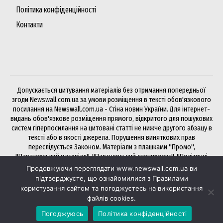
Політика конфіденційності
Контакти
Допускається цитування матеріалів без отримання попередньої
згоди Newswall.com.ua за умови розміщення в тексті обов'язкового
посилання на Newswall.com.ua - Стіна новин України. Для інтернет-
видань обов'язкове розміщення прямого, відкритого для пошукових
систем гіперпосилання на цитовані статті не нижче другого абзацу в
тексті або в якості джерела. Порушення виняткових прав
переслідується Законом. Матеріали з плашками "Промо",
"Партнерський матеріал", "Партнерський спецпроект", "Політичні
новини", "Прес-реліз", "PR", "Офіційно" публікуються на правах
Продовжуючи переглядати www.newswall.com.ua ви
реклами.
підтверджуєте, що ознайомилися з Правилами
користування сайтом та погоджуєтесь на використання
файлів cookies.
Хочете розмістити статтю чи посилання на NewsWall? Будь ласка,
Погоджуюсь
Політика конфіденційності
через
біржу Collaborator
— зручно і швидко.