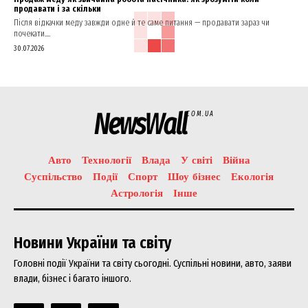
продавати і за скільки
Після відкачки меду завжди одне й те саме питання — продавати зараз чи
почекати....
30.07.2026
NewsWall
COM.UA
Авто
Технології
Влада
У світі
Війна
Суспільство
Події
Спорт
Шоу бізнес
Екологія
Астрологія
Інше
Новини України та світу
Головні події України та світу сьогодні. Суспільні новини, авто, заяви
влади, бізнес і багато іншого.