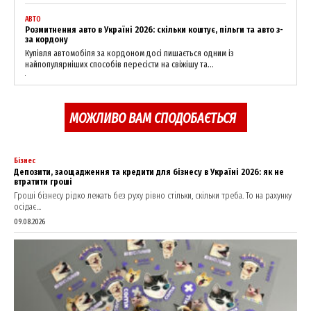
АВТО
Розмитнення авто в Україні 2026: скільки коштує, пільги та авто з-
за кордону
Купівля автомобіля за кордоном досі лишається одним із
найпопулярніших способів пересісти на свіжішу та...
МОЖЛИВО ВАМ СПОДОБАЄТЬСЯ
Бізнес
Депозити, заощадження та кредити для бізнесу в Україні 2026: як не
втратити гроші
Гроші бізнесу рідко лежать без руху рівно стільки, скільки треба. То на рахунку
осідає...
09.08.2026