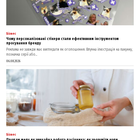
Бізнес
Чому персоналізовані стікери стали ефективним інструментом
просування бренду
Реклама не завжди має виглядати як оголошення. Влучна ілюстрація на пакунку,
позначка серії або...
06.08.2026
Бізнес
Продаж меду як звичайна робота пасічника: як зрозуміти коли