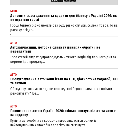
ОСТАННІ НОВИНИ
БІЗНЕС
Депозити, заощадження та кредити для бізнесу в Україні 2026: як
не втратити гроші
Гроші бізнесу рідко лежать без руху рівно стільки, скільки треба. То на
рахунку осідає...
АВТО
Автозапчастини, моторна олива та шини: як обрати і не
переплатити
Троє статей витрат супроводжують кожного водія від першого дня за
кермом і до продажу...
АВТО
Обслуговування авто: коли їхати на СТО, діагностика ходової, ГБО
та вихлоп
Обслуговування авто - це не про те, щоб "щось зламалося і поїхати
ремонтувати". Це...
АВТО
Розмитнення авто в Україні 2026: скільки коштує, пільги та авто з-
за кордону
Купівля автомобіля за кордоном досі лишається одним із
найпопулярніших способів пересісти на свіжішу та...