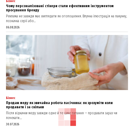
Бізнес
Чому персоналізовані стікери стали ефективним інструментом
просування бренду
Реклама не завжди має виглядати як оголошення. Влучна ілюстрація на пакунку,
позначка серії або...
06.08.2026
Бізнес
Продаж меду як звичайна робота пасічника: як зрозуміти коли
продавати і за скільки
Після відкачки меду завжди одне й те саме питання — продавати зараз чи
почекати....
30.07.2026