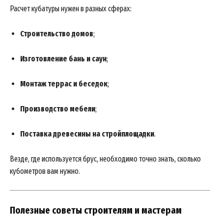
Расчет кубатуры нужен в разных сферах:
Строительство домов
;
Изготовление бань и саун
;
Монтаж террас и беседок
;
Производство мебели
;
SUBSCRIBE NOW
Поставка древесины на стройплощадки
.
Везде, где используется брус, необходимо точно знать, сколько
Company
кубометров вам нужно.
About
Contact us
Полезные советы строителям и мастерам
My account