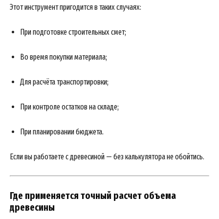
Этот инструмент пригодится в таких случаях:
При подготовке строительных смет;
Во время покупки материала;
Для расчёта транспортировки;
При контроле остатков на складе;
При планировании бюджета.
Если вы работаете с древесиной — без калькулятора не обойтись.
News Week
Где применяется точный расчет объема
Magazine PRO
древесины