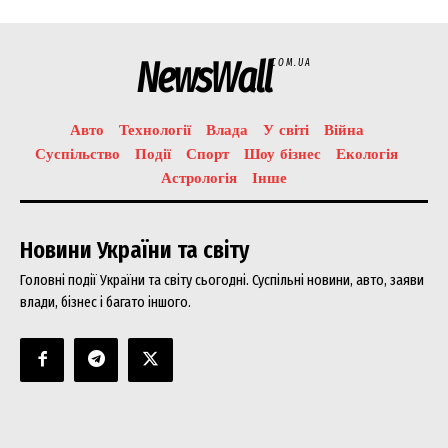
NewsWall
COM.UA
Авто
Технології
Влада
У світі
Війна
Суспільство
Події
Спорт
Шоу бізнес
Екологія
Астрологія
Інше
Новини України та світу
Головні події України та світу сьогодні. Суспільні новини, авто, заяви
влади, бізнес і багато іншого.