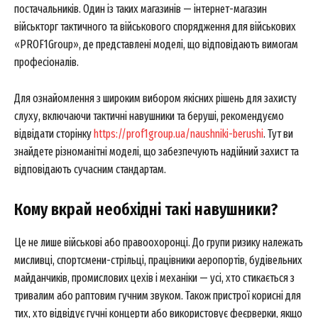
постачальників. Один із таких магазинів — інтернет-магазин
військторг тактичного та військового спорядження для військових
News Week
«PROF1Group», де представлені моделі, що відповідають вимогам
Magazine PRO
професіоналів.
Для ознайомлення з широким вибором якісних рішень для захисту
слуху, включаючи тактичні навушники та беруші, рекомендуємо
відвідати сторінку
https://prof1group.ua/naushniki-berushi
. Тут ви
знайдете різноманітні моделі, що забезпечують надійний захист та
відповідають сучасним стандартам.
Кому вкрай необхідні такі навушники?
SUBSCRIBE NOW
Це не лише військові або правоохоронці. До групи ризику належать
мисливці, спортсмени-стрільці, працівники аеропортів, будівельних
майданчиків, промислових цехів і механіки — усі, хто стикається з
тривалим або раптовим гучним звуком. Також пристрої корисні для
Company
тих, хто відвідує гучні концерти або використовує феєрверки, якщо