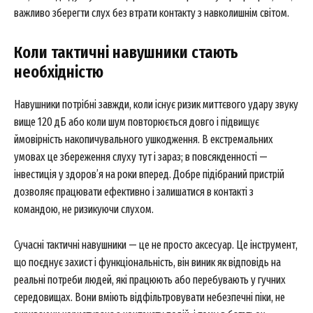
важливо зберегти слух без втрати контакту з навколишнім світом.
About
Коли тактичні навушники стають
Contact us
необхідністю
My account
Навушники потрібні завжди, коли існує ризик миттєвого удару звуку
вище 120 дБ або коли шум повторюється довго і підвищує
ймовірність накопичувального ушкодження. В екстремальних
умовах це збереження слуху тут і зараз; в повсякденності —
інвестиція у здоров’я на роки вперед. Добре підібраний пристрій
дозволяє працювати ефективно і залишатися в контакті з
командою, не ризикуючи слухом.
Сучасні тактичні навушники — це не просто аксесуар. Це інструмент,
що поєднує захист і функціональність, він виник як відповідь на
реальні потреби людей, які працюють або перебувають у гучних
середовищах. Вони вміють відфільтровувати небезпечні піки, не