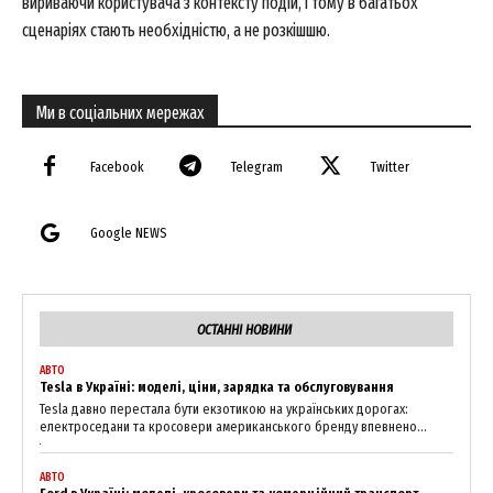
вириваючи користувача з контексту подій, і тому в багатьох
сценаріях стають необхідністю, а не розкішшю.
Ми в соціальних мережах
Facebook
Telegram
Twitter
Google NEWS
ОСТАННІ НОВИНИ
АВТО
Tesla в Україні: моделі, ціни, зарядка та обслуговування
Tesla давно перестала бути екзотикою на українських дорогах:
електроседани та кросовери американського бренду впевнено...
АВТО