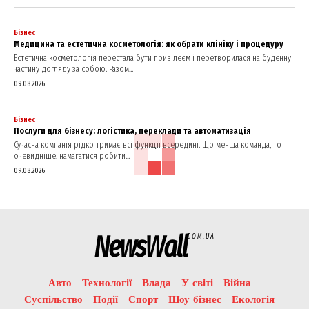
Бізнес
Медицина та естетична косметологія: як обрати клініку і процедуру
Естетична косметологія перестала бути привілеєм і перетворилася на буденну
частину догляду за собою. Разом...
09.08.2026
Бізнес
Послуги для бізнесу: логістика, переклади та автоматизація
Сучасна компанія рідко тримає всі функції всередині. Що менша команда, то
очевидніше: намагатися робити...
09.08.2026
NewsWall
COM.UA
Авто
Технології
Влада
У світі
Війна
Суспільство
Події
Спорт
Шоу бізнес
Екологія