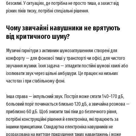
безсилиі. У ситуаціях, де потрібна не просто тиша, а захист від
різких піків тиску, потрібні спеціальні рішення.
Чому звичайні навушники не врятують
від критичного шуму?
Музичні гарнітури з активним шумозаглушенням створені для
комфорту — для фонової тиші у транспорті чи офісі, для чистого
звучання музики. їхня задача — згладити постійні шумові хвилі або
ізолювати звук через щільні амбушури. Це працює на низьких
частотах і при стабільному фоні.
Інша справа — імпульсний звук. Постріл може сягати 140–170 дБ,
больовий поріг починається близько 120 дБ, а звичайна розмова —
приблизно 60 дБ. Щоб знизити такі піки до безпечного рівня,
потрібні конструкційні рішення й електроніка, які працюють за
іншими принципами. Стандартна електроніка навушників не
розрахована на миттєве придушення таких навантажень і може