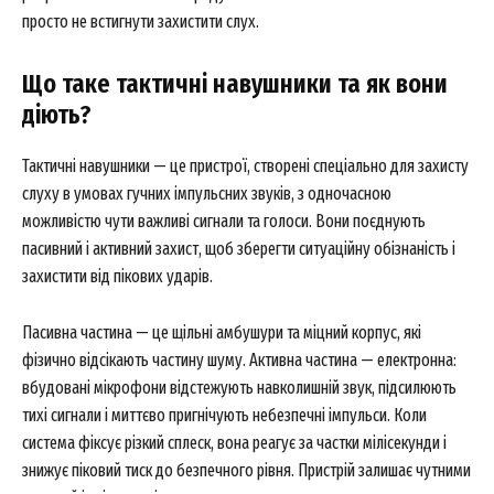
просто не встигнути захистити слух.
Що таке тактичні навушники та як вони
діють?
Тактичні навушники — це пристрої, створені спеціально для захисту
слуху в умовах гучних імпульсних звуків, з одночасною
можливістю чути важливі сигнали та голоси. Вони поєднують
пасивний і активний захист, щоб зберегти ситуаційну обізнаність і
захистити від пікових ударів.
Пасивна частина — це щільні амбушури та міцний корпус, які
фізично відсікають частину шуму. Активна частина — електронна:
вбудовані мікрофони відстежують навколишній звук, підсилюють
тихі сигнали і миттєво пригнічують небезпечні імпульси. Коли
система фіксує різкий сплеск, вона реагує за частки мілісекунди і
знижує піковий тиск до безпечного рівня. Пристрій залишає чутними