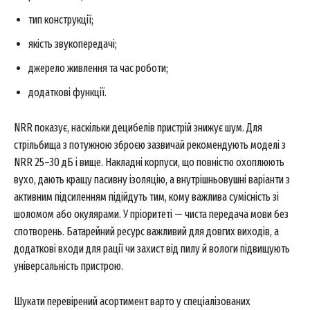
тип конструкції;
якість звукопередачі;
джерело живлення та час роботи;
додаткові функції.
NRR показує, наскільки децибелів пристрій знижує шум. Для
стрільбища з потужною зброєю зазвичай рекомендують моделі з
NRR 25–30 дБ і вище. Накладні корпуси, що повністю охоплюють
вухо, дають кращу пасивну ізоляцію, а внутрішньовушні варіанти з
активним підсиленням підійдуть тим, кому важлива сумісність зі
шоломом або окулярами. У пріоритеті — чиста передача мови без
спотворень. Батарейний ресурс важливий для довгих виходів, а
додаткові входи для рації чи захист від пилу й вологи підвищують
універсальність пристрою.
Шукати перевірений асортимент варто у спеціалізованих