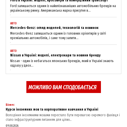
Ford в Україні: моделі, кросовери та комерційний транспорт
Ford залишається одним із найвпізнаваніших автомобільних брендів на
українському ринку. Американська марка присутня в...
АВТО
Mercedes-Benz: огляд моделей, технологій та новинок
Mercedes-Benz залишається одним із головних орієнтирів у світі
преміальних автомобілів, і саме тому запити...
АВТО
Nissan в Україні: моделі, електрокари та новини бренду
Nissan - один із небагатьох японських брендів, який в Україні знають
одразу у двох...
МОЖЛИВО ВАМ СПОДОБАЄТЬСЯ
Бізнес
Курси іноземних мов та корпоративне навчання в Україні
Володіння іноземними мовами перестало бути перевагою окремого фахівця і
стало інфраструктурним питанням для цілих...
09.08.2026