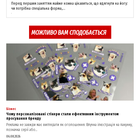
Перед першим заняттям майже кожна цікавиться, що вдягнути на йогу:
чи потрібна спеціальна форма,...
МОЖЛИВО ВАМ СПОДОБАЄТЬСЯ
Бізнес
Чому персоналізовані стікери стали ефективним інструментом
просування бренду
Реклама не завжди має виглядати як оголошення. Влучна ілюстрація на пакунку,
позначка серії або...
06.08.2026