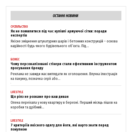
ОСТАННІ НОВИНИ
СУСПІЛЬСТВО
Як не помилитися під час купівлі армуючої сітки: поради
SUBSCRIBE NOW
експертів
Якісне зміцнення штукатурних шарів і бетонних конструкцій – основа
надійності будь-якого будівельного об’єкта. Під...
БІЗНЕС
Company
Чому персоналізовані стікери стали ефективним інструментом
просування бренду
Реклама не завжди має виглядати як оголошення. Влучна ілюстрація
About
на пакунку, позначка серії або...
Contact us
LIFESTYLE
My account
Що рілз не розкаже про ваш диван
Олена переїхала у нову квартиру в березні. Перший місяць пішов на
коробки та дрібний...
LIFESTYLE
7 критеріїв якісного одягу для йоги, які варто знати перед
покупкою