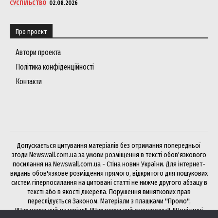
СУСПІЛЬСТВО
02.08.2026
Про проект
Автори проекта
Політика конфіденційності
Контакти
Допускається цитування матеріалів без отримання попередньої
згоди Newswall.com.ua за умови розміщення в тексті обов'язкового
посилання на Newswall.com.ua - Стіна новин України. Для інтернет-
видань обов'язкове розміщення прямого, відкритого для пошукових
систем гіперпосилання на цитовані статті не нижче другого абзацу в
тексті або в якості джерела. Порушення виняткових прав
переслідується Законом. Матеріали з плашками "Промо",
"Партнерський матеріал", "Партнерський спецпроект", "Політичні