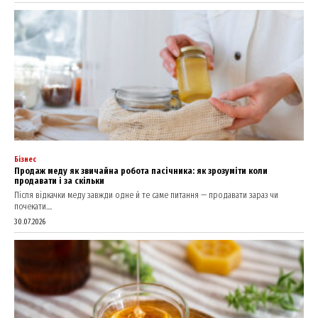
Бізнес
Продаж меду як звичайна робота пасічника: як зрозуміти коли
продавати і за скільки
Після відкачки меду завжди одне й те саме питання — продавати зараз чи
почекати....
30.07.2026