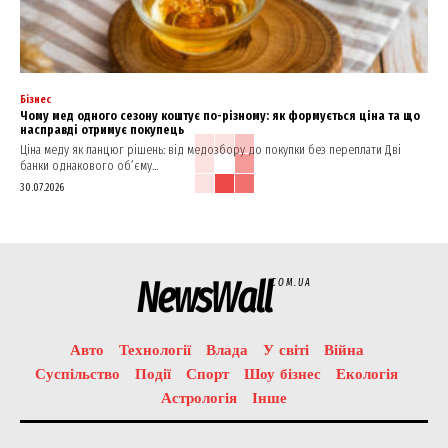
Бізнес
Чому мед одного сезону коштує по-різному: як формується ціна та що
насправді отримує покупець
Ціна меду як ланцюг рішень: від медозбору до покупки без переплати Дві
банки однакового об’єму...
30.07.2026
NewsWall
COM.UA
Авто
Технології
Влада
У світі
Війна
Суспільство
Події
Спорт
Шоу бізнес
Екологія
Астрологія
Інше