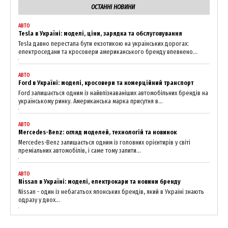
ОСТАННІ НОВИНИ
АВТО
Tesla в Україні: моделі, ціни, зарядка та обслуговування
Tesla давно перестала бути екзотикою на українських дорогах:
електроседани та кросовери американського бренду впевнено...
News Week
Magazine PRO
АВТО
Ford в Україні: моделі, кросовери та комерційний транспорт
Ford залишається одним із найвпізнаваніших автомобільних брендів на
українському ринку. Американська марка присутня в...
АВТО
Mercedes-Benz: огляд моделей, технологій та новинок
Mercedes-Benz залишається одним із головних орієнтирів у світі
преміальних автомобілів, і саме тому запити...
АВТО
Nissan в Україні: моделі, електрокари та новини бренду
Nissan - один із небагатьох японських брендів, який в Україні знають
одразу у двох...
SUBSCRIBE NOW