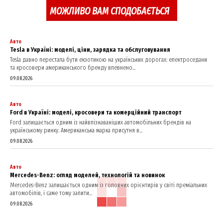
МОЖЛИВО ВАМ СПОДОБАЄТЬСЯ
Company
Авто
Tesla в Україні: моделі, ціни, зарядка та обслуговування
Tesla давно перестала бути екзотикою на українських дорогах: електроседани
About
та кросовери американського бренду впевнено...
Contact us
09.08.2026
My account
Авто
Ford в Україні: моделі, кросовери та комерційний транспорт
Ford залишається одним із найвпізнаваніших автомобільних брендів на
українському ринку. Американська марка присутня в...
09.08.2026
Авто
Mercedes-Benz: огляд моделей, технологій та новинок
Mercedes-Benz залишається одним із головних орієнтирів у світі преміальних
автомобілів, і саме тому запити...
09.08.2026