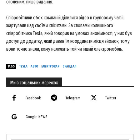
оголеним, пише видання.
Співробітники обох компаній ділилися відео в груповому чаті і
жартували над своїми клієнтами. За словами колишнього
співробітника Tesla, який говорив на умовах анонімності, у них був
доступ до додатку, який давав їм координати місця зйомок, тому
вони точно знали, кому належить той чи інший електромобіль.
TAGS
TESLA
АВТО
ЕЛЕКТРОКАР
СКАНДАЛ
Ми в соціальних мережах
Facebook
Telegram
Twitter
Google NEWS