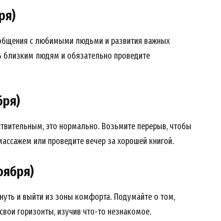
ря)
 общения с любимыми людьми и развития важных
Week
ь близким людям и обязательно проведите
e PRO
Company
бря)
About
вствительным, это нормально. Возьмите перерыв, чтобы
Contact us
массажем или проведите вечер за хорошей книгой.
My account
оября)
нуть и выйти из зоны комфорта. Подумайте о том,
E NOW
свои горизонты, изучив что-то незнакомое.