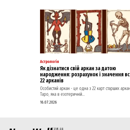
Астрологія
Як дізнатися свій аркан за датою
народження: розрахунок і значення вс
22 арканів
Особистий аркан - це одна з 22 карт старших аркан
Таро, яка в езотеричній...
16.07.2026
COM.UA