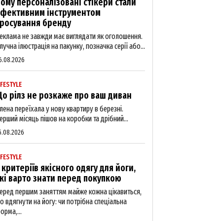
ому персоналізовані стікери стали
фективним інструментом
росування бренду
еклама не завжди має виглядати як оголошення.
лучна ілюстрація на пакунку, позначка серії або...
6.08.2026
IFESTYLE
о рілз не розкаже про ваш диван
лена переїхала у нову квартиру в березні.
ерший місяць пішов на коробки та дрібний...
5.08.2026
IFESTYLE
 критеріїв якісного одягу для йоги,
кі варто знати перед покупкою
еред першим заняттям майже кожна цікавиться,
о вдягнути на йогу: чи потрібна спеціальна
орма,...