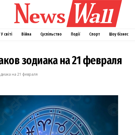
У світі
Війна
Суспільство
Події
Спорт
Шоу бізнес
наков зодиака на 21 февраля
одиака на 21 февраля