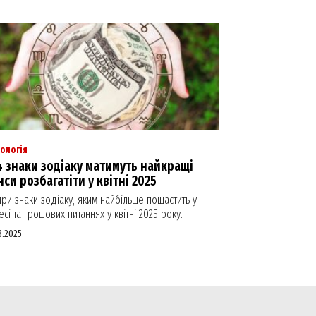
ологія
4 знаки зодіаку матимуть найкращі
си розбагатіти у квітні 2025
ри знаки зодіаку, яким найбільше пощастить у
есі та грошових питаннях у квітні 2025 року.
3.2025