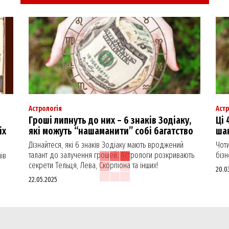
Астрологія
Астр
Гроші липнуть до них – 6 знаків Зодіаку,
Ці 
іх
які можуть “нашаманити” собі багатство
шан
Дізнайтеся, які 6 знаків Зодіаку мають вроджений
Чоти
талант до залучення грошей. Астрологи розкривають
бізн
ів
секрети Тельця, Лева, Скорпіона та інших!
20.0
22.05.2025