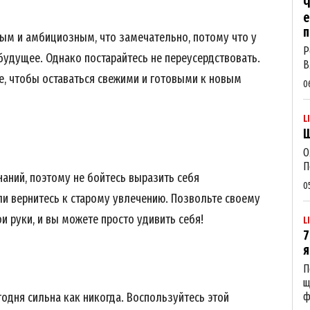
Ч
е
п
ным и амбициозным, что замечательно, потому что у
Р
удущее. Однако постарайтесь не переусердствовать.
В
е, чтобы оставаться свежими и готовыми к новым
0
L
Щ
О
П
наний, поэтому не бойтесь выразить себя
0
ли вернитесь к старому увлечению. Позвольте своему
 руки, и вы можете просто удивить себя!
L
7
я
П
щ
одня сильна как никогда. Воспользуйтесь этой
ф