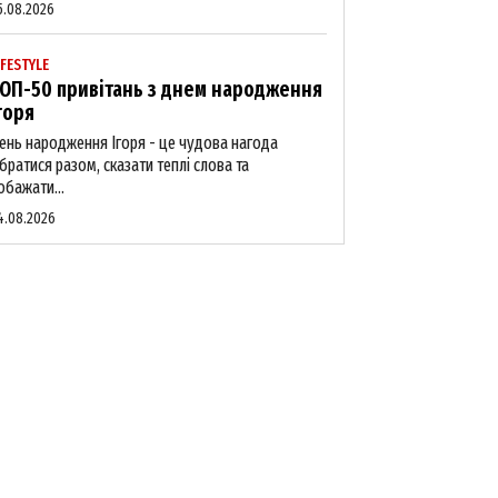
5.08.2026
IFESTYLE
ОП-50 привітань з днем народження
горя
ень народження Ігоря - це чудова нагода
ібратися разом, сказати теплі слова та
обажати...
4.08.2026