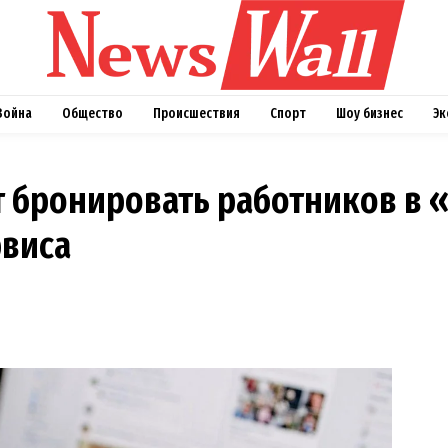
Война
Общество
Происшествия
Спорт
Шоу бизнес
Эк
 бронировать работников в «Д
рвиса