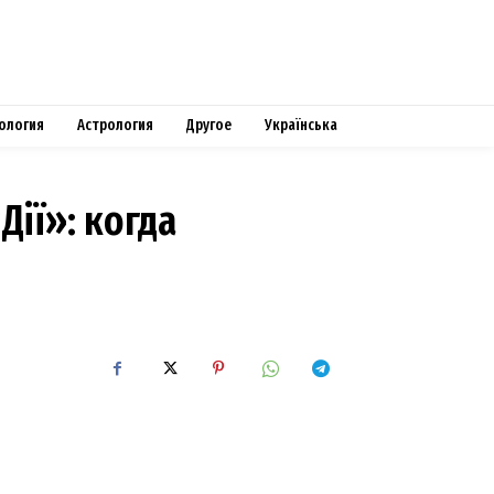
ология
Астрология
Другое
Українська
ії»: когда