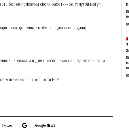
ать более половины своих работников. Услугой могут
п
Company
И
н
0
About
еющие определенные мобилизационные задачи;
Contact us
Д
My account
З
х
И
венной экономики и для обеспечения жизнедеятельности
и
и
E NOW
0
 обеспечивают потребности ВСУ.
Twitter
Google NEWS