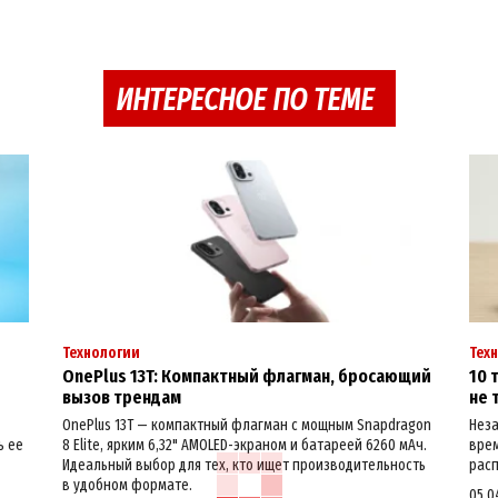
ИНТЕРЕСНОЕ ПО ТЕМЕ
Технологии
Тех
OnePlus 13T: Компактный флагман, бросающий
10 
вызов трендам
не 
OnePlus 13T — компактный флагман с мощным Snapdragon
Неза
ь ее
8 Elite, ярким 6,32" AMOLED-экраном и батареей 6260 мАч.
врем
Идеальный выбор для тех, кто ищет производительность
расп
в удобном формате.
05.0