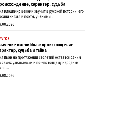
роисхождение, характер, судьба
мя Владимир веками звучит в русской истории: его
осили князья и поэты, ученые и...
8.08.2026
РУГОЕ
начение имени Иван: происхождение,
арактер, судьба и тайна
мя Иван на протяжении столетий остается одним
з самых узнаваемых и по-настоящему народных
мен....
8.08.2026