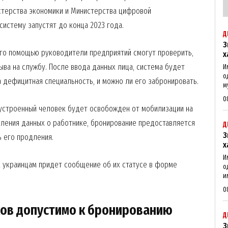
стерства экономики и Министерства цифровой
истему запустят до конца 2023 года.
Д
З
его помощью руководители предприятий смогут проверить,
х
ва на службу. После ввода данных лица, система будет
И
о
а дефицитная специальность, и можно ли его забронировать.
м
0
оустроенный человек будет освобожден от мобилизации на
ления данных о работнике, бронирование предоставляется
Д
З
ь его продления.
х
И
м украинцам придет сообщение об их статусе в форме
о
и
0
Week
ков допустимо к бронированию
e PRO
Д
З