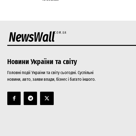
NewsWall
COM.UA
Новини України та світу
Головні події України та світу сьогодні. Суспільні
новини, авто, заяви влади, бізнес і багато іншого.