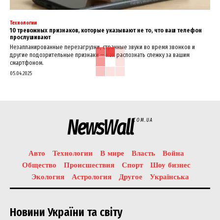
Технологии
10 тревожных признаков, которые указывают не то, что ваш телефон
прослушивают
Незапланированные перезагрузки, странные звуки во время звонков и
другие подозрительные признаки — как распознать слежку за вашим
смартфоном.
05.04.2025
NewsWall
COM.UA
Авто
Технологии
В мире
Власть
Война
Общество
Происшествия
Спорт
Шоу бизнес
Экология
Астрология
Другое
Українська
Новини України та світу