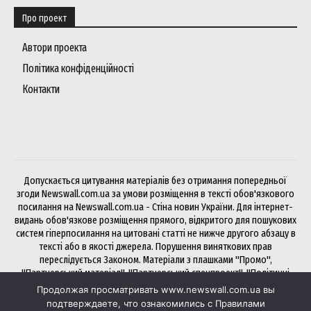
Про проект
Автори проекта
Політика конфіденційності
Контакти
Допускається цитування матеріалів без отримання попередньої
згоди Newswall.com.ua за умови розміщення в тексті обов'язкового
посилання на Newswall.com.ua - Стіна новин України. Для інтернет-
видань обов'язкове розміщення прямого, відкритого для пошукових
систем гіперпосилання на цитовані статті не нижче другого абзацу в
тексті або в якості джерела. Порушення виняткових прав
переслідується Законом. Матеріали з плашками "Промо",
"Партнерський матеріал", "Партнерський спецпроект", "Політичні
новини", "Прес-реліз", "PR", "Офіційно" публікуються на правах
Продолжая просматривать www.newswall.com.ua вы
реклами.
подтверждаете, что ознакомились с Правилами