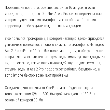
Презентация нового устройства состоится 16 августа, и если
инсайды подтвердятся, OnePlus Асе 2 Pro станет первым за всю
историю существования смартфоном, способным обеспечивать
корректную работу даже под проливным дождем.
Уже появился проморолик, в котором наглядно демонстрируются
уникальные возможности нового китайского смартфона. На видео
Асе 2 Pro и iPhone 14 Pro Max помещают рядом, и оба устройства
направляют многочисленные струи воды, имитирующие дождь. На
видео показано, как человек взаимодействует с дисплеем под
струями воды, и Асе 2 Pro продолжает работать безупречно, а
вот с iPhone быстро возникают проблемы.
Ожидается, что новинка от OnePlus также будет оснащена
топовым экраном Q9+ от BOE, быстрой зарядкой на 150 Вт и
основной камерой 50 Мп.