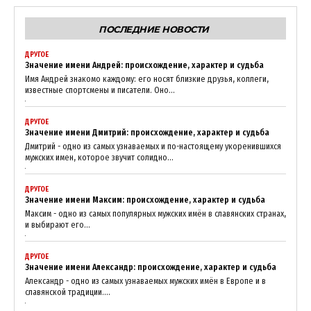
News Week
ПОСЛЕДНИЕ НОВОСТИ
Magazine PRO
ДРУГОЕ
Значение имени Андрей: происхождение, характер и судьба
Имя Андрей знакомо каждому: его носят близкие друзья, коллеги,
известные спортсмены и писатели. Оно...
ДРУГОЕ
Значение имени Дмитрий: происхождение, характер и судьба
Дмитрий - одно из самых узнаваемых и по-настоящему укоренившихся
мужских имен, которое звучит солидно...
ДРУГОЕ
Значение имени Максим: происхождение, характер и судьба
Максим - одно из самых популярных мужских имён в славянских странах,
SUBSCRIBE NOW
и выбирают его...
ДРУГОЕ
Значение имени Александр: происхождение, характер и судьба
Александр - одно из самых узнаваемых мужских имён в Европе и в
Company
славянской традиции....