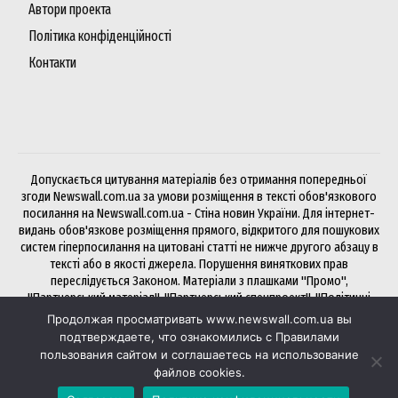
Автори проекта
Політика конфіденційності
Контакти
Допускається цитування матеріалів без отримання попередньої
згоди Newswall.com.ua за умови розміщення в тексті обов'язкового
посилання на Newswall.com.ua - Стіна новин України. Для інтернет-
видань обов'язкове розміщення прямого, відкритого для пошукових
систем гіперпосилання на цитовані статті не нижче другого абзацу в
тексті або в якості джерела. Порушення виняткових прав
переслідується Законом. Матеріали з плашками "Промо",
"Партнерський матеріал", "Партнерський спецпроект", "Політичні
новини", "Прес-реліз", "PR", "Офіційно" публікуються на правах
Продолжая просматривать www.newswall.com.ua вы
реклами.
подтверждаете, что ознакомились с Правилами
пользования сайтом и соглашаетесь на использование
файлов cookies.
Хочете розмістити статтю чи посилання на NewsWall? Будь ласка,