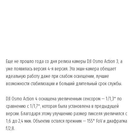
Еще не прошло года со дня релиза камеры DJI Osmo Action 3, а
уже появилась версия 4-я версия. Эта экшн-камера обещает
идеальную работу даже при слабом освещении, лучшие
возможности стабилизации и больший длительный срок службы.
DJI Osmo Action 4 оснащена увеличенным сенсором — 1/1,3″ по
сравнению с 1/1,7″, которая была установлена в предыдущей
версии. Благодаря этому улучшению размер пикселя увеличился с
1,6 до 2,4 мкм. Объектив остался прежним — 155° FoV и диафрагма
f/2,8.