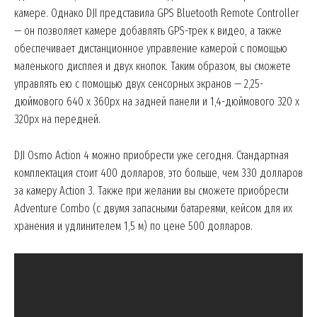
Magazine PRO
камере. Однако DJI представила GPS Bluetooth Remote Controller
— он позволяет камере добавлять GPS-трек к видео, а также
обеспечивает дистанционное управление камерой с помощью
маленького дисплея и двух кнопок. Таким образом, вы сможете
управлять ею с помощью двух сенсорных экранов — 2,25-
дюймового 640 x 360px на задней панели и 1,4-дюймового 320 x
320px на передней.
DJI Osmo Action 4 можно приобрести уже сегодня. Стандартная
комплектация стоит 400 долларов, это больше, чем 330 долларов
за камеру Action 3. Также при желании вы сможете приобрести
SUBSCRIBE NOW
Adventure Combo (с двумя запасными батареями, кейсом для их
хранения и удлинителем 1,5 м) по цене 500 долларов.
Company
About