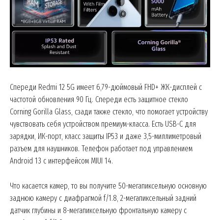
Спереди Redmi 12 5G имеет 6,79-дюймовый FHD+ ЖК-дисплей с
частотой обновления 90 Гц. Спереди есть защитное стекло
Corning Gorilla Glass, сзади также стекло, что помогает устройству
чувствовать себя устройством премиум-класса. Есть USB-C для
зарядки, ИК-порт, класс защиты IP53 и даже 3,5-миллиметровый
разъем для наушников. Телефон работает под управлением
Android 13 с интерфейсом MIUI 14.
News Week
Что касается камер, то вы получите 50-мегапиксельную основную
Magazine PRO
заднюю камеру с диафрагмой f/1.8, 2-мегапиксельный задний
датчик глубины и 8-мегапиксельную фронтальную камеру с