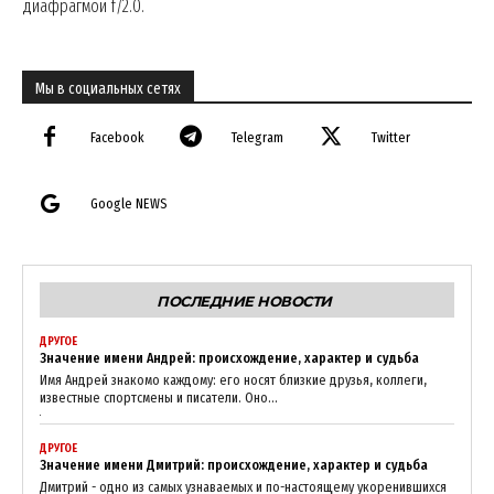
диафрагмой f/2.0.
Мы в социальных сетях
Facebook
Telegram
Twitter
Google NEWS
SUBSCRIBE NOW
ПОСЛЕДНИЕ НОВОСТИ
Company
ДРУГОЕ
Значение имени Андрей: происхождение, характер и судьба
Имя Андрей знакомо каждому: его носят близкие друзья, коллеги,
About
известные спортсмены и писатели. Оно...
Contact us
ДРУГОЕ
My account
Значение имени Дмитрий: происхождение, характер и судьба
Дмитрий - одно из самых узнаваемых и по-настоящему укоренившихся