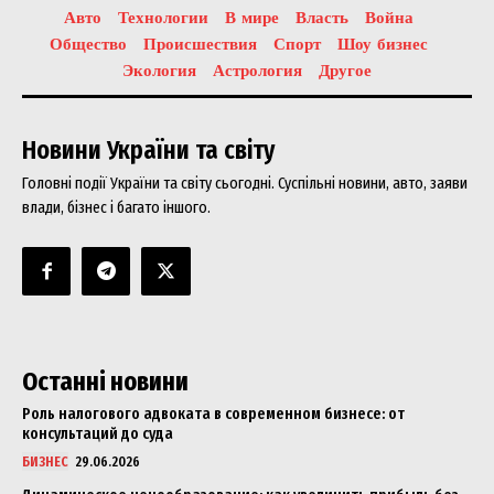
Авто
Технологии
В мире
Власть
Война
Общество
Происшествия
Спорт
Шоу бизнес
Экология
Астрология
Другое
Новини України та світу
Головні події України та світу сьогодні. Суспільні новини, авто, заяви
SUBSCRIBE NOW
влади, бізнес і багато іншого.
Company
About
Останні новини
Contact us
Роль налогового адвоката в современном бизнесе: от
My account
консультаций до суда
БИЗНЕС
29.06.2026