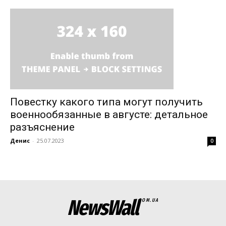
Повестку какого типа могут получить
военнообязанные в августе: детальное
разъяснение
Денис
-
25.07.2023
0
News Week
Magazine PRO
NewsWall
COM.UA