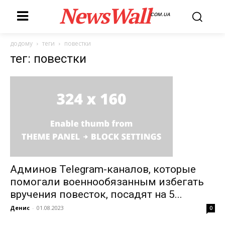
NewsWall
COM.UA
додому
теги
повестки
тег: повестки
Админов Telegram-каналов, которые
помогали военнообязанным избегать
вручения повесток, посадят на 5...
Денис
-
01.08.2023
0