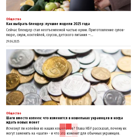
Общество
Как выбрать блендер: лучшие модели 2025 года
Сейчас блендер стал неотъемлемой частью кухни. Приготовление супов-
пюре, смузи, коктейлей, соусов, детского питания —...
29.06.2025
Общество
Шаги вместо копеек: что изменится в кошельках украинцев и когда
ждать новых монет
Исчезнут ли копейки из наших кошельков? Глава НБУ рассказал, почему их
могут заменить на «шаги» - и что это изменит для обычных украинцев.