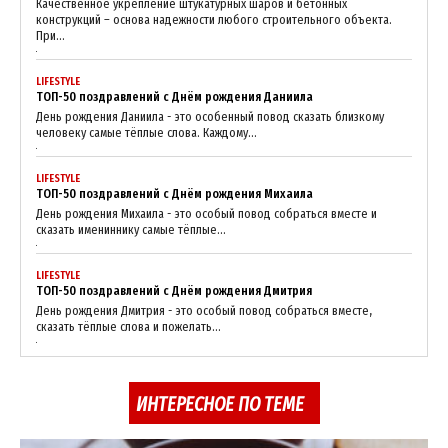
Качественное укрепление штукатурных шаров и бетонных
конструкций – основа надежности любого строительного объекта.
SUBSCRIBE NOW
При...
LIFESTYLE
ТОП-50 поздравлений с Днём рождения Даниила
День рождения Даниила - это особенный повод сказать близкому
Company
человеку самые тёплые слова. Каждому...
About
LIFESTYLE
ТОП-50 поздравлений с Днём рождения Михаила
Contact us
День рождения Михаила - это особый повод собраться вместе и
сказать имениннику самые тёплые...
My account
LIFESTYLE
ТОП-50 поздравлений с Днём рождения Дмитрия
День рождения Дмитрия - это особый повод собраться вместе,
сказать тёплые слова и пожелать...
ИНТЕРЕСНОЕ ПО ТЕМЕ