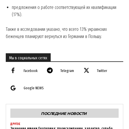
предложения о работе соответствующей их квалификации
(17%).
Также в исследовании указано, что всего 13% украинских
беженцев планируют вернуться из Германии в Польшу.
Мы в социальных сетях
Facebook
Telegram
Twitter
Google NEWS
ПОСЛЕДНИЕ НОВОСТИ
News Week
Magazine PRO
ДРУГОЕ
Значение имени Екатерина: происхождение, характер, судьба