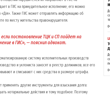
Т
М
Week
дает в ГИС на принудительное исполнение, его можно
e PRO
Д
и «Дія». Также ГИС может отправлять информацию об
с
чте по месту жительства правонарушителя.
т
0
Company
если постановление ТЦК и СП пойдет на
L
About
ение в ГИС», — пояснил адвокат.
Т
Д
Contact us
Д
My account
томатизированную систему исполнительных производств
с
п
изводство и уклониста заносят в реестр должников, все его
0
товывают и списывают с них средства в размере штрафа.
E NOW
ет применять другие инструменты для взыскания долга:
шать нотариальные действия и тому подобное. Поэтому