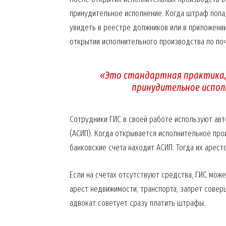
News 
принудительное исполнение. Когда штраф попа
Magazin
увидеть в реестре должников или в приложени
открытии исполнительного производства по по
«Это стандартная практика, 
принудительное исполн
Сотрудники ГИС в своей работе используют ав
(АСИП). Когда открывается исполнительное про
банковские счета находит АСИП. Тогда их арес
SUBSCRIB
Если на счетах отсутствуют средства, ГИС мож
арест недвижимости, транспорта, запрет совер
адвокат советует сразу платить штрафы.