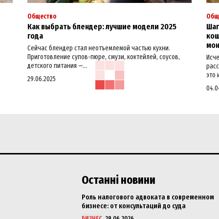
Общество
Общ
Как выбрать блендер: лучшие модели 2025
Шаг
года
кош
мо
Сейчас блендер стал неотъемлемой частью кухни.
Приготовление супов-пюре, смузи, коктейлей, соусов,
Исче
детского питания —...
расс
это 
29.06.2025
04.0
Останні новини
Роль налогового адвоката в современном
бизнесе: от консультаций до суда
БИЗНЕС
29.06.2026