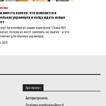
ество
и вместо копеек: что изменится в
ельках украинцев и когда ждать новых
нет
знут ли копейки из наших кошельков? Глава НБУ
казал, почему их могут заменить на «шаги» - и что
изменит для обычных украинцев.
4.2025
Про проект
Автори проекта
Політика конфіденційності