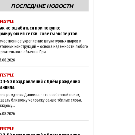
ПОСЛЕДНИЕ НОВОСТИ
IFESTYLE
ак не ошибиться при покупке
рмирующей сетки: советы экспертов
ачественное укрепление штукатурных шаров и
етонных конструкций – основа надежности любого
троительного объекта. При...
6.08.2026
IFESTYLE
ОП-50 поздравлений с Днём рождения
аниила
ень рождения Даниила - это особенный повод
казать близкому человеку самые тёплые слова.
аждому...
4.08.2026
IFESTYLE