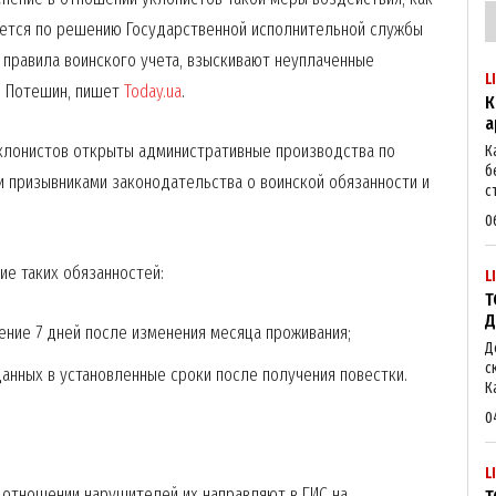
яется по решению Государственной исполнительной службы
х правила воинского учета, взыскивают неуплаченные
L
р Потешин, пишет
Today.ua
.
К
а
уклонистов открыты административные производства по
К
б
и призывниками законодательства о воинской обязанности и
с
0
ие таких обязанностей:
L
Т
Д
чение 7 дней после изменения месяца проживания;
Д
с
анных в установленные сроки после получения повестки.
К
0
L
 отношении нарушителей их направляют в ГИС на