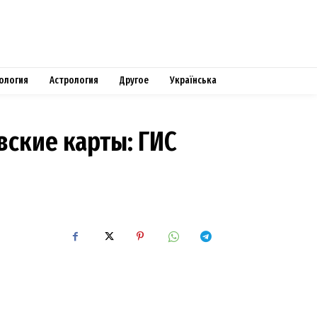
ология
Астрология
Другое
Українська
вские карты: ГИС