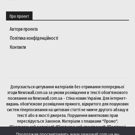
Про проект
Автори проекта
Політика конфіденційності
Контакти
Допускається цитування матеріалів без отримання попередньої
згоди Newswall.com.ua за умови розміщення в тексті обов'язкового
посилання на Newswall.com.ua - Стіна новин України. Для інтернет-
видань обов'язкове розміщення прямого, відкритого для пошукових
систем гіперпосилання на цитовані статті не нижче другого абзацу в
тексті або в якості джерела. Порушення виняткових прав
переслідується Законом. Матеріали з плашками "Промо",
"Партнерський матеріал", "Партнерський спецпроект", "Політичні
новини", "Прес-реліз", "PR", "Офіційно" публікуються на правах
Продолжая просматривать www.newswall.com.ua вы