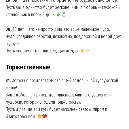
29.
Вы — две половинки, которые 18 лет создают одно целое.
Пусть ваша единство будет бесконечным, а любовь — глубокой и
News Week
светлой, как в первый день.
Magazine PRO
30.
18 лет — это не просто дата, это ваше маленькое чудо.
Чудо, созданное заботой, нежностью, поддержкой и верой друг
в друга.
Пусть оно живёт в ваших сердцах всегда.
Торжественные
31.
Искренне поздравляем вас с 18-й годовщиной супружеской
жизни!
Ваша любовь — пример достоинства, взаимного уважения и
SUBSCRIBE NOW
мудрости, которая с годами только растёт.
Пусть и дальше ваш путь будет наполнен светом, миром и
благословением.
Company