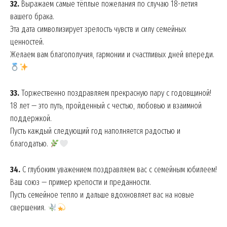
32.
Выражаем самые тёплые пожелания по случаю 18-летия
вашего брака.
About
Эта дата символизирует зрелость чувств и силу семейных
Contact us
ценностей.
My account
Желаем вам благополучия, гармонии и счастливых дней впереди.
33.
Торжественно поздравляем прекрасную пару с годовщиной!
18 лет — это путь, пройденный с честью, любовью и взаимной
поддержкой.
Пусть каждый следующий год наполняется радостью и
благодатью.
34.
С глубоким уважением поздравляем вас с семейным юбилеем!
Ваш союз — пример крепости и преданности.
Пусть семейное тепло и дальше вдохновляет вас на новые
свершения.