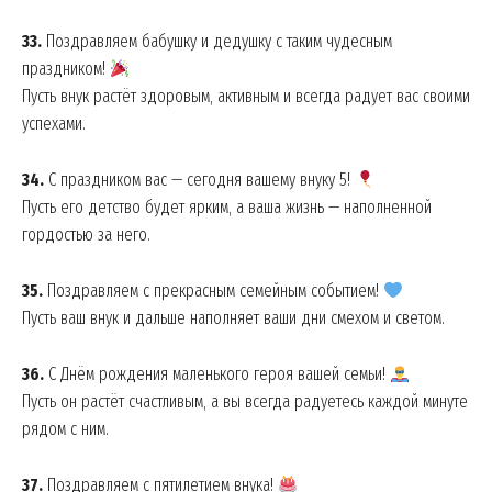
33.
Поздравляем бабушку и дедушку с таким чудесным
праздником!
Company
Пусть внук растёт здоровым, активным и всегда радует вас своими
успехами.
About
34.
С праздником вас — сегодня вашему внуку 5!
Contact us
Пусть его детство будет ярким, а ваша жизнь — наполненной
My account
гордостью за него.
35.
Поздравляем с прекрасным семейным событием!
Пусть ваш внук и дальше наполняет ваши дни смехом и светом.
36.
С Днём рождения маленького героя вашей семьи!
Пусть он растёт счастливым, а вы всегда радуетесь каждой минуте
рядом с ним.
37.
Поздравляем с пятилетием внука!