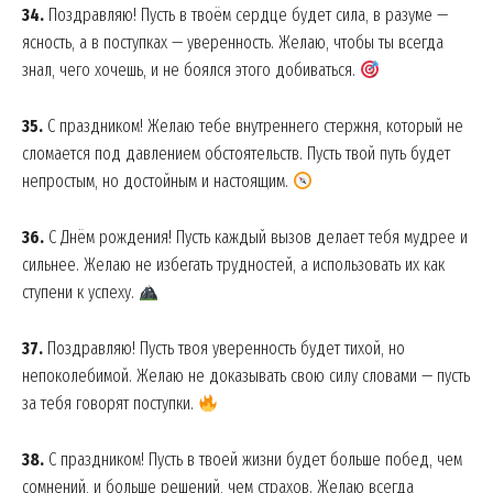
34.
Поздравляю! Пусть в твоём сердце будет сила, в разуме —
Company
ясность, а в поступках — уверенность. Желаю, чтобы ты всегда
знал, чего хочешь, и не боялся этого добиваться.
About
35.
С праздником! Желаю тебе внутреннего стержня, который не
Contact us
сломается под давлением обстоятельств. Пусть твой путь будет
My account
непростым, но достойным и настоящим.
36.
С Днём рождения! Пусть каждый вызов делает тебя мудрее и
сильнее. Желаю не избегать трудностей, а использовать их как
ступени к успеху.
37.
Поздравляю! Пусть твоя уверенность будет тихой, но
непоколебимой. Желаю не доказывать свою силу словами — пусть
за тебя говорят поступки.
38.
С праздником! Пусть в твоей жизни будет больше побед, чем
сомнений, и больше решений, чем страхов. Желаю всегда