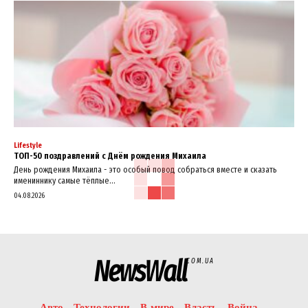
Lifestyle
ТОП-50 поздравлений с Днём рождения Михаила
День рождения Михаила - это особый повод собраться вместе и сказать
имениннику самые тёплые...
04.08.2026
NewsWall
COM.UA
Авто
Технологии
В мире
Власть
Война