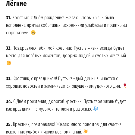
Лёгкие
31.
Крестник, с Днём рождения! Желаю, чтобы жизнь была
наполнена яркими событиями, искренними улыбками и приятными
сюрпризами.
SUBSCRIBE NOW
32.
Поздравляю тебя, мой крестник! Пусть в жизни всегда будет
место для весёлых моментов, добрых людей и смелых мечтаний.
Company
33.
Крестник, с праздником! Пусть каждый день начинается с
хороших новостей и заканчивается ощущением удачного дня.
About
Contact us
34.
С Днём рождения, дорогой крестник! Пусть твоя жизнь будет
My account
как праздник — с музыкой, теплом и радостью.
35.
Крестник, поздравляю! Желаю много поводов для счастья,
искренних улыбок и ярких воспоминаний.