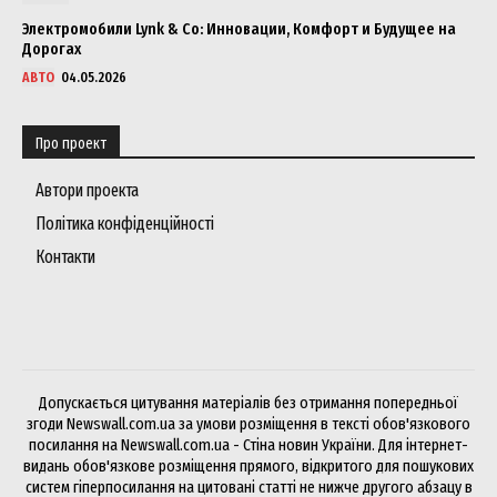
Электромобили Lynk & Co: Инновации, Комфорт и Будущее на
Дорогах
АВТО
04.05.2026
Про проект
Автори проекта
Політика конфіденційності
Контакти
Допускається цитування матеріалів без отримання попередньої
згоди Newswall.com.ua за умови розміщення в тексті обов'язкового
посилання на Newswall.com.ua - Стіна новин України. Для інтернет-
видань обов'язкове розміщення прямого, відкритого для пошукових
систем гіперпосилання на цитовані статті не нижче другого абзацу в