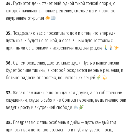
34.
Пусть этот день станет ещё одной тихой точкой опоры, с
которой начинаются новые решения, смелые шаги и важные
внутренние открытия
35.
Поздравляю вас с прожитым годом и с тем, что впереди —
пусть жизнь будет не гонкой, а осознанным путешествием с
SUBSCRIBE NOW
приятными остановками и искренними людьми рядом
36.
С Днём рождения, две сильные души! Пусть в вашей жизни
будет больше тишины, в которой рождаются верные решения, и
Company
больше радости от простых, но настоящих вещей
About
37.
Желаю вам жить не по ожиданиям других, а по собственным
Contact us
ощущениям, слушать себя и не бояться перемен, ведь именно они
ведут к росту и внутренней свободе
My account
38.
Поздравляю с этим особенным днём — пусть каждый год
приносит вам не только возраст, но и глубину, уверенность,