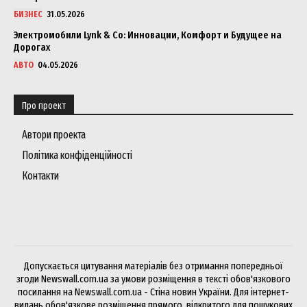
БИЗНЕС
31.05.2026
Электромобили Lynk & Co: Инновации, Комфорт и Будущее на
Дорогах
АВТО
04.05.2026
Про проект
Автори проекта
Політика конфіденційності
Контакти
Допускається цитування матеріалів без отримання попередньої
згоди Newswall.com.ua за умови розміщення в тексті обов'язкового
посилання на Newswall.com.ua - Стіна новин України. Для інтернет-
видань обов'язкове розміщення прямого, відкритого для пошукових