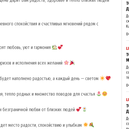
день дарит Вам радость, здоровье и тепло близких людей
Т
Д
Д
с
евного спокойствия и счастливых мгновений рядом с
К
0
рят любовь, уют и гармония
L
Т
М
ризов и исполнения всех желаний
Д
с
т
будет наполнено радостью, а каждый день — светом
0
ия, тепло родных и множество поводов для счастья
L
Т
и безграничной любви от близких людей
Д
Д
с
удет место радости, спокойствию и улыбкам
п