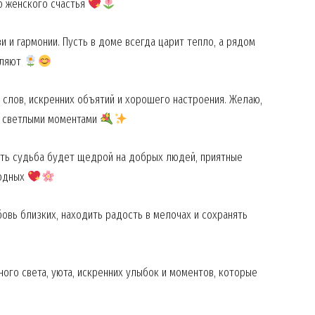
о женского счастья
 и гармонии. Пусть в доме всегда царит тепло, а рядом
вляют
 слов, искренних объятий и хорошего настроения. Желаю,
и светлыми моментами
ть судьба будет щедрой на добрых людей, приятные
родных
Week
овь близких, находить радость в мелочах и сохранять
e PRO
Company
ного света, уюта, искренних улыбок и моментов, которые
About