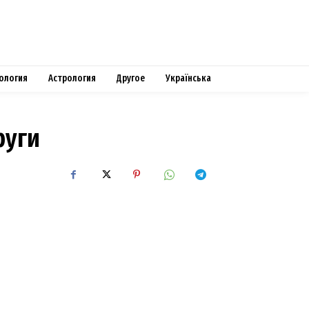
ология
Астрология
Другое
Українська
руги