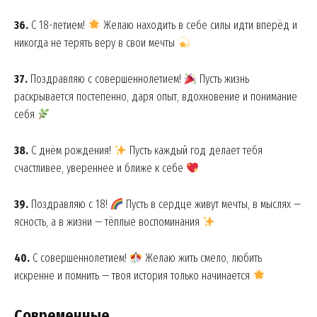
Company
36.
С 18-летием!
Желаю находить в себе силы идти вперёд и
About
никогда не терять веру в свои мечты
Contact us
My account
37.
Поздравляю с совершеннолетием!
Пусть жизнь
раскрывается постепенно, даря опыт, вдохновение и понимание
себя
38.
С днём рождения!
Пусть каждый год делает тебя
счастливее, увереннее и ближе к себе
39.
Поздравляю с 18!
Пусть в сердце живут мечты, в мыслях —
ясность, а в жизни — тёплые воспоминания
40.
С совершеннолетием!
Желаю жить смело, любить
искренне и помнить — твоя история только начинается
Современные