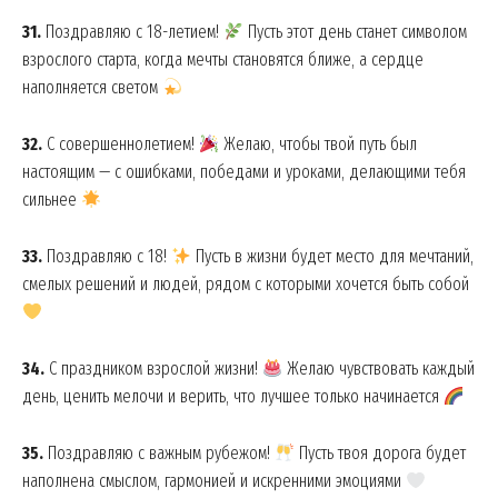
31.
Поздравляю с 18-летием!
Пусть этот день станет символом
News Week
взрослого старта, когда мечты становятся ближе, а сердце
Magazine PRO
наполняется светом
32.
С совершеннолетием!
Желаю, чтобы твой путь был
настоящим — с ошибками, победами и уроками, делающими тебя
сильнее
33.
Поздравляю с 18!
Пусть в жизни будет место для мечтаний,
смелых решений и людей, рядом с которыми хочется быть собой
34.
С праздником взрослой жизни!
Желаю чувствовать каждый
SUBSCRIBE NOW
день, ценить мелочи и верить, что лучшее только начинается
35.
Поздравляю с важным рубежом!
Пусть твоя дорога будет
наполнена смыслом, гармонией и искренними эмоциями