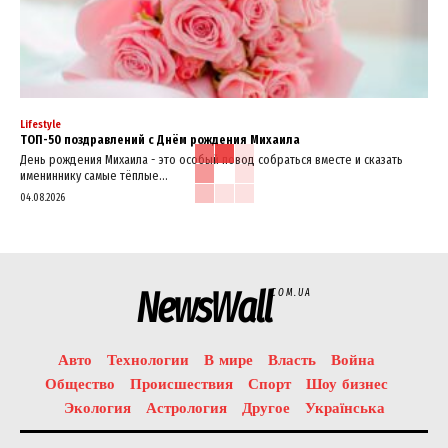
Lifestyle
ТОП-50 поздравлений с Днём рождения Михаила
День рождения Михаила - это особый повод собраться вместе и сказать
имениннику самые тёплые...
04.08.2026
NewsWall
COM.UA
Авто
Технологии
В мире
Власть
Война
Общество
Происшествия
Спорт
Шоу бизнес
Экология
Астрология
Другое
Українська