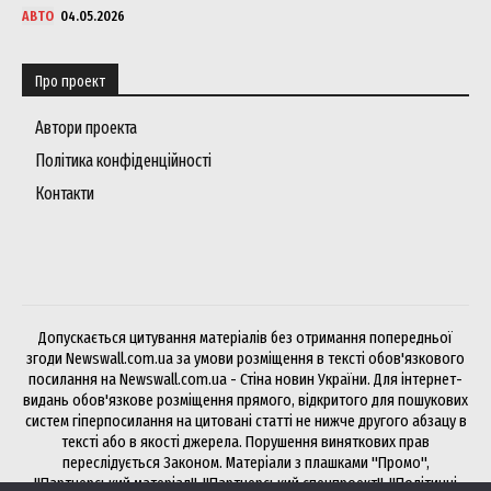
АВТО
04.05.2026
Про проект
Автори проекта
Політика конфіденційності
Контакти
Допускається цитування матеріалів без отримання попередньої
згоди Newswall.com.ua за умови розміщення в тексті обов'язкового
посилання на Newswall.com.ua - Стіна новин України. Для інтернет-
видань обов'язкове розміщення прямого, відкритого для пошукових
систем гіперпосилання на цитовані статті не нижче другого абзацу в
тексті або в якості джерела. Порушення виняткових прав
переслідується Законом. Матеріали з плашками "Промо",
"Партнерський матеріал", "Партнерський спецпроект", "Політичні