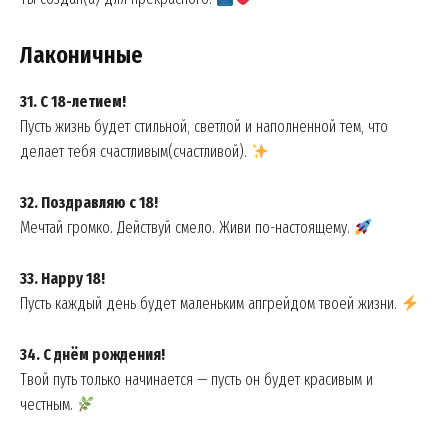
Лаконичные
31. С 18-летием!
Пусть жизнь будет стильной, светлой и наполненной тем, что
делает тебя счастливым(счастливой).
SUBSCRIBE NOW
32. Поздравляю с 18!
Мечтай громко. Действуй смело. Живи по-настоящему.
33. Happy 18!
Company
Пусть каждый день будет маленьким апгрейдом твоей жизни.
About
34. С днём рождения!
Contact us
Твой путь только начинается — пусть он будет красивым и
My account
честным.