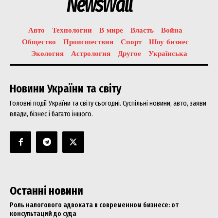
NewsWall
Авто
Технологии
В мире
Власть
Война
Общество
Происшествия
Спорт
Шоу бизнес
Экология
Астрология
Другое
Українська
Новини України та світу
Головні події України та світу сьогодні. Суспільні новини, авто, заяви
влади, бізнес і багато іншого.
Останні новини
Роль налогового адвоката в современном бизнесе: от
консультаций до суда