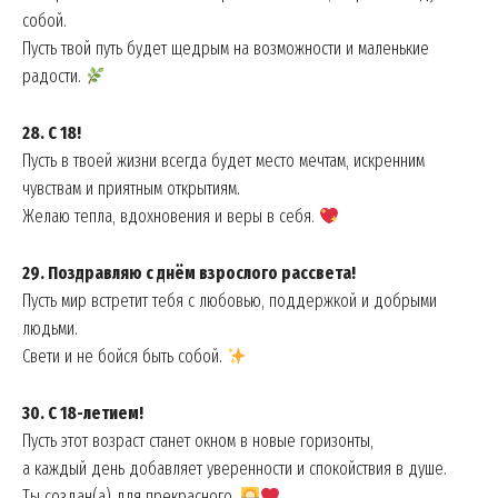
собой.
Пусть твой путь будет щедрым на возможности и маленькие
радости.
28. С 18!
Пусть в твоей жизни всегда будет место мечтам, искренним
чувствам и приятным открытиям.
Желаю тепла, вдохновения и веры в себя.
29. Поздравляю с днём взрослого рассвета!
Пусть мир встретит тебя с любовью, поддержкой и добрыми
людьми.
Свети и не бойся быть собой.
News Week
Magazine PRO
30. С 18-летием!
Пусть этот возраст станет окном в новые горизонты,
а каждый день добавляет уверенности и спокойствия в душе.
Ты создан(а) для прекрасного.