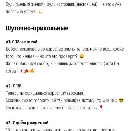
Будь смелым(смелой), будь настоящим(настоящей) — в этом уже
половина успеха.
Шуточно-прикольные
41. С 18-летием!
Добро пожаловать во взрослую жизнь: теперь можно всё… кроме
того, что нельзя — но кто это проверит?
Желаю максимум свободы и минимум ответственности (хотя бы
сегодня).
42. С 18!
Теперь ты официально взрослый(взрослая).
Можешь смело говорить: «Я так решил(а), потому что мне 18!»
Пусть жизнь будет такой же весёлой, как этот день!
43. С днём рождения!
18 — это когда можно ещё дурачиться, но уже с пользой для