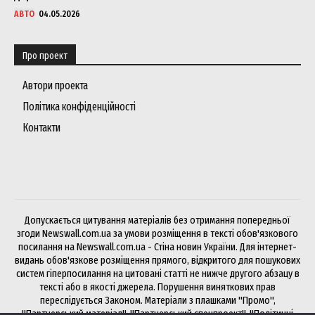
АВТО
04.05.2026
Про проект
Автори проекта
Політика конфіденційності
Контакти
Допускається цитування матеріалів без отримання попередньої
згоди Newswall.com.ua за умови розміщення в тексті обов'язкового
посилання на Newswall.com.ua - Стіна новин України. Для інтернет-
видань обов'язкове розміщення прямого, відкритого для пошукових
систем гіперпосилання на цитовані статті не нижче другого абзацу в
тексті або в якості джерела. Порушення виняткових прав
переслідується Законом. Матеріали з плашками "Промо",
"Партнерський матеріал", "Партнерський спецпроект", "Політичні