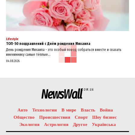
Lifestyle
ТОП-50 поздравлений с Днём рождения Михаила
День рождения Михаила - это особый повод собраться вместе и сказать
имениннику самые тёплые...
04.08.2026
NewsWall
COM.UA
Авто
Технологии
В мире
Власть
Война
Общество
Происшествия
Спорт
Шоу бизнес
Экология
Астрология
Другое
Українська