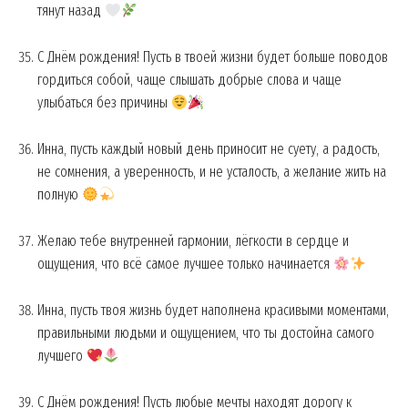
тянут назад
С Днём рождения! Пусть в твоей жизни будет больше поводов
гордиться собой, чаще слышать добрые слова и чаще
улыбаться без причины
SUBSCRIBE NOW
Инна, пусть каждый новый день приносит не суету, а радость,
не сомнения, а уверенность, и не усталость, а желание жить на
полную
Company
Желаю тебе внутренней гармонии, лёгкости в сердце и
About
ощущения, что всё самое лучшее только начинается
Contact us
My account
Инна, пусть твоя жизнь будет наполнена красивыми моментами,
правильными людьми и ощущением, что ты достойна самого
лучшего
С Днём рождения! Пусть любые мечты находят дорогу к