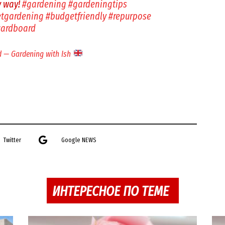
y way!
#gardening
#gardeningtips
tgardening
#budgetfriendly
#repurpose
cardboard
d — Gardening with Ish
Twitter
Google NEWS
ИНТЕРЕСНОЕ ПО ТЕМЕ