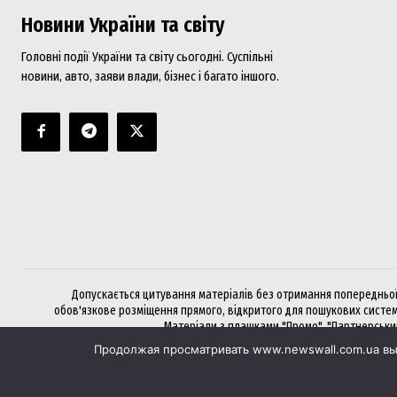
Новини України та світу
Головні події України та світу сьогодні. Суспільні
новини, авто, заяви влади, бізнес і багато іншого.
Допускається цитування матеріалів без отримання попередньої 
обов'язкове розміщення прямого, відкритого для пошукових систем
Матеріали з плашками "Промо", "Партнерський 
Продолжая просматривать www.newswall.com.ua вы 
Хочете розмістити