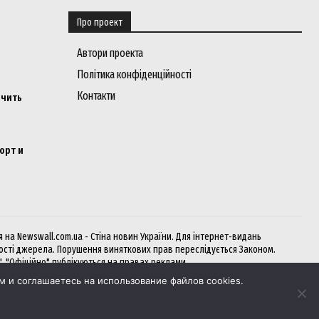
Про проект
Автори проекта
Політика конфіденційності
Контакти
ичить
орт и
на Newswall.com.ua - Стіна новин України. Для інтернет-видань
кості джерела. Порушення виняткових прав переслідується Законом.
", "Офіційно" публікуються на правах реклами.
 и соглашаетесь на использование файлов cookies.
 зручно і швидко.