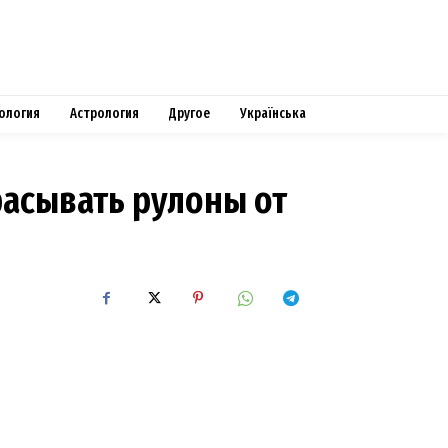
ология
Астрология
Другое
Українська
расывать рулоны от