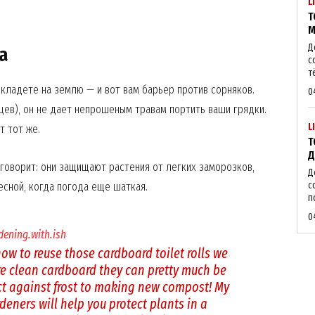
L
Т
М
Д
а
Week
с
e PRO
т
кладете на землю — и вот вам барьер против сорняков.
0
яцев), он не дает непрошеным травам портить ваши грядки.
Company
L
 тот же.
Т
Д
About
 говорит: они защищают растения от легких заморозков,
Д
Contact us
есной, когда погода еще шаткая.
с
п
My account
0
ening.with.ish
ow to reuse those cardboard toilet rolls we
E NOW
re clean cardboard they can pretty much be
ect against frost to making new compost! My
deners will help you protect plants in a