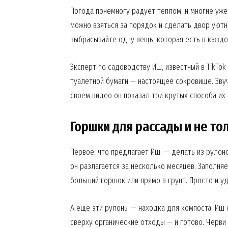
Погода понемногу радует теплом, и многие уже 
можно взяться за порядок и сделать двор уютн
выбрасывайте одну вещь, которая есть в кажд
Эксперт по садоводству Иш, известный в TikTok к
туалетной бумаги — настоящее сокровище. Звуч
своем видео он показал три крутых способа их
Горшки для рассады и не то
Первое, что предлагает Иш, — делать из рулон
он разлагается за несколько месяцев. Заполняе
больший горшок или прямо в грунт. Просто и у
А еще эти рулоны — находка для компоста. Иш 
сверху органические отходы — и готово. Черви 