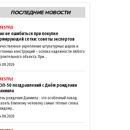
ПОСЛЕДНИЕ НОВОСТИ
IFESTYLE
ак не ошибиться при покупке
рмирующей сетки: советы экспертов
ачественное укрепление штукатурных шаров и
етонных конструкций – основа надежности любого
троительного объекта. При...
6.08.2026
IFESTYLE
ОП-50 поздравлений с Днём рождения
аниила
ень рождения Даниила - это особенный повод
казать близкому человеку самые тёплые слова.
аждому...
4.08.2026