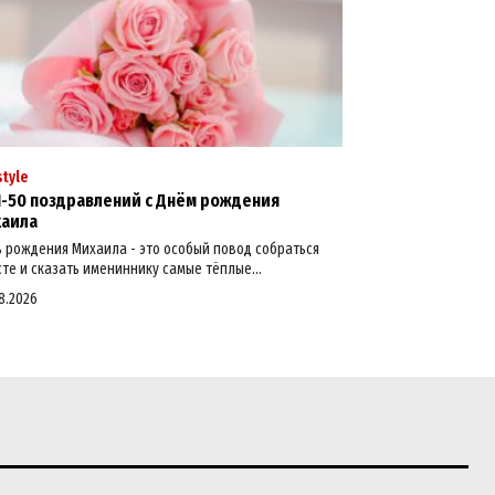
style
-50 поздравлений с Днём рождения
аила
 рождения Михаила - это особый повод собраться
те и сказать имениннику самые тёплые...
8.2026