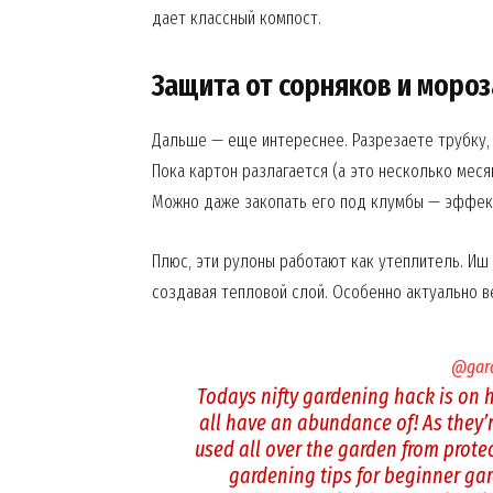
дает классный компост.
Защита от сорняков и мороз
News 
Magazin
Дальше — еще интереснее. Разрезаете трубку, 
Пока картон разлагается (а это несколько мес
Можно даже закопать его под клумбы — эффект
Плюс, эти рулоны работают как утеплитель. Иш
создавая тепловой слой. Особенно актуально в
@gard
Todays nifty gardening hack is on h
SUBSCRIB
all have an abundance of! As they’
used all over the garden from prot
gardening tips for beginner gar