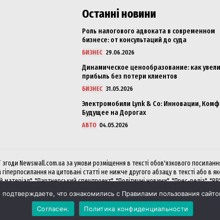
Останні новини
Роль налогового адвоката в современном
бизнесе: от консультаций до суда
БИЗНЕС
29.06.2026
Динамическое ценообразование: как увел
прибыль без потери клиентов
БИЗНЕС
31.05.2026
Электромобили Lynk & Co: Инновации, Комф
Будущее на Дорогах
АВТО
04.05.2026
згоди Newswall.com.ua за умови розміщення в тексті обов'язкового посилання 
 гіперпосилання на цитовані статті не нижче другого абзацу в тексті або в я
матеріал", "Партнерський спецпроект", "Політичні новини", "Прес-реліз", "PR
подтверждаете, что ознакомились с Правилами пользования сайтом
Согласен.
Политика конфиденциальности
 статтю чи посилання на NewsWall? Будь ласка, через
біржу Collaborator
—