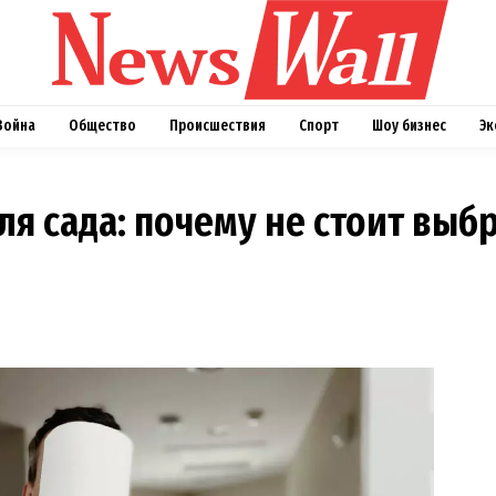
Война
Общество
Происшествия
Спорт
Шоу бизнес
Эк
ля сада: почему не стоит выб