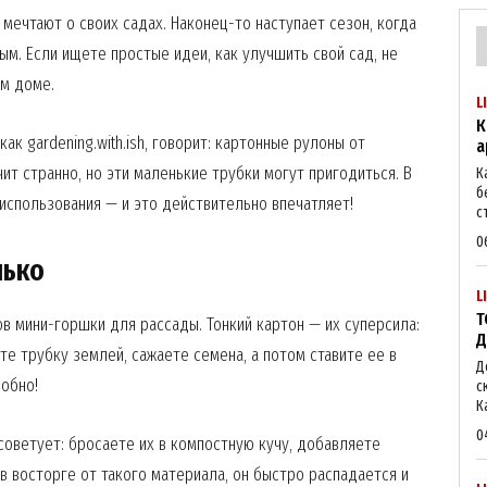
мечтают о своих садах. Наконец-то наступает сезон, когда
ым. Если ищете простые идеи, как улучшить свой сад, не
ом доме.
L
К
ак gardening.with.ish, говорит: картонные рулоны от
а
ит странно, но эти маленькие трубки могут пригодиться. В
К
б
 использования — и это действительно впечатляет!
с
0
лько
L
Т
ов мини-горшки для рассады. Тонкий картон — их суперсила:
Д
те трубку землей, сажаете семена, а потом ставите ее в
Д
добно!
с
К
0
советует: бросаете их в компостную кучу, добавляете
в восторге от такого материала, он быстро распадается и