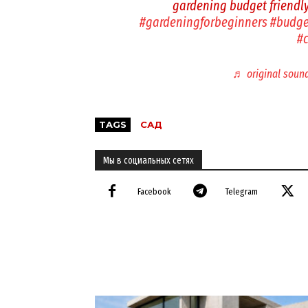
gardening budget friendl
#gardeningforbeginners
#budge
#
♬ original soun
TAGS
САД
Мы в социальных сетях
Facebook
Telegram