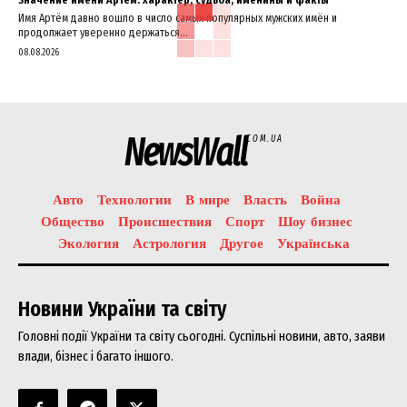
Имя Артём давно вошло в число самых популярных мужских имён и
продолжает уверенно держаться...
08.08.2026
NewsWall
COM.UA
Авто
Технологии
В мире
Власть
Война
Общество
Происшествия
Спорт
Шоу бизнес
Экология
Астрология
Другое
Українська
Новини України та світу
Головні події України та світу сьогодні. Суспільні новини, авто, заяви
влади, бізнес і багато іншого.