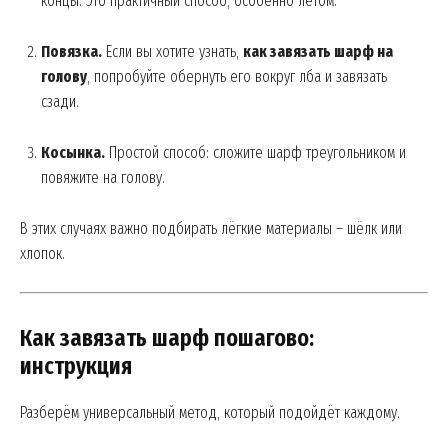
концы. Это практичный способ, особенно летом.
Повязка.
Если вы хотите узнать,
как завязать шарф на
голову
, попробуйте обернуть его вокруг лба и завязать
сзади.
Косынка.
Простой способ: сложите шарф треугольником и
повяжите на голову.
News Week
Magazine PRO
В этих случаях важно подбирать лёгкие материалы – шёлк или
хлопок.
Как завязать шарф пошагово:
инструкция
Разберём универсальный метод, который подойдёт каждому.