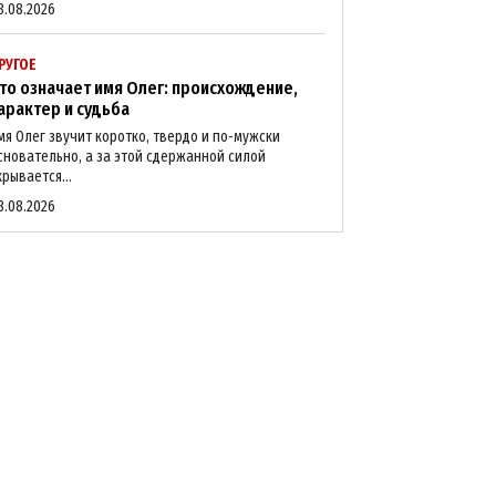
8.08.2026
РУГОЕ
то означает имя Олег: происхождение,
арактер и судьба
мя Олег звучит коротко, твердо и по-мужски
сновательно, а за этой сдержанной силой
крывается...
8.08.2026