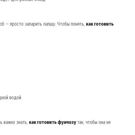
соб — просто запарить лапшу. Чтобы понять,
как готовить
Week
e PRO
дной водой.
Company
ь важно знать,
как готовить фунчозу
так, чтобы она не
About