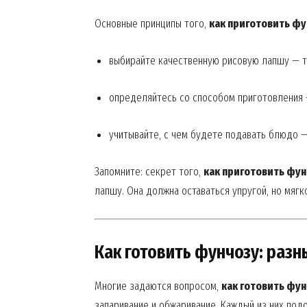
Основные принципы того,
как приготовить ф
выбирайте качественную рисовую лапшу — то
определяйтесь со способом приготовления —
учитывайте, с чем будете подавать блюдо —
Запомните: секрет того,
как приготовить фу
лапшу. Она должна оставаться упругой, но мягк
Как готовить фунчозу: раз
Многие задаются вопросом,
как готовить фу
запаривание и обжаривание. Каждый из них под