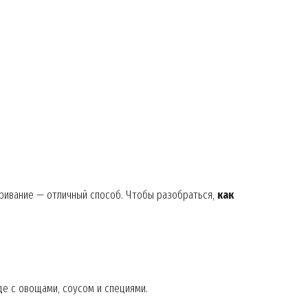
Contact us
My account
E NOW
ривание — отличный способ. Чтобы разобраться,
как
е с овощами, соусом и специями.