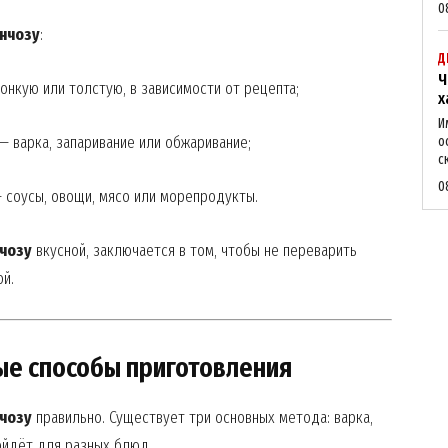
0
унчозу
:
Д
Ч
нкую или толстую, в зависимости от рецепта;
х
И
 варка, запаривание или обжаривание;
о
с
0
 соусы, овощи, мясо или морепродукты.
нчозу
вкусной, заключается в том, чтобы не переварить
ой.
ные способы приготовления
нчозу
правильно. Существует три основных метода: варка,
ойдёт для разных блюд.