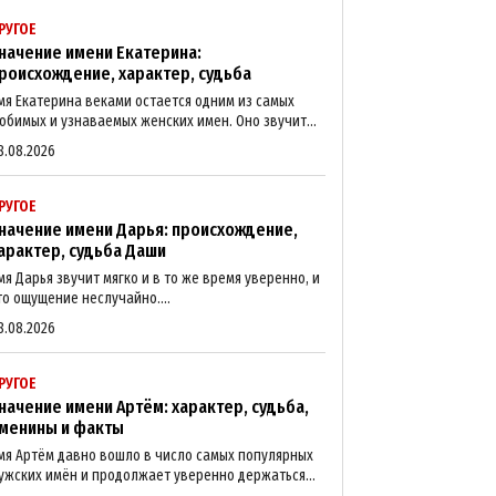
РУГОЕ
начение имени Екатерина:
роисхождение, характер, судьба
мя Екатерина веками остается одним из самых
юбимых и узнаваемых женских имен. Оно звучит...
8.08.2026
РУГОЕ
начение имени Дарья: происхождение,
арактер, судьба Даши
мя Дарья звучит мягко и в то же время уверенно, и
то ощущение неслучайно....
8.08.2026
РУГОЕ
начение имени Артём: характер, судьба,
менины и факты
мя Артём давно вошло в число самых популярных
ужских имён и продолжает уверенно держаться...