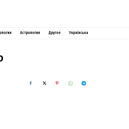
ология
Астрология
Другое
Українська
о