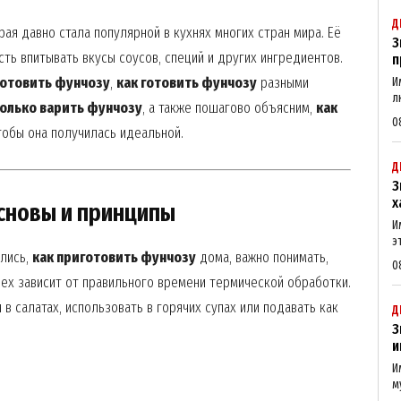
Д
ая давно стала популярной в кухнях многих стран мира. Её
З
сть впитывать вкусы соусов, специй и других ингредиентов.
п
готовить фунчозу
,
как готовить фунчозу
разными
И
л
олько варить фунчозу
, а также пошагово объясним,
как
0
тобы она получилась идеальной.
Д
З
х
основы и принципы
И
э
ались,
как приготовить фунчозу
дома, важно понимать,
0
пех зависит от правильного времени термической обработки.
в салатах, использовать в горячих супах или подавать как
Д
З
и
И
м