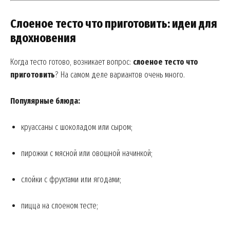
Magazine PRO
Слоеное тесто что приготовить: идеи для
вдохновения
Когда тесто готово, возникает вопрос:
слоеное тесто что
приготовить
? На самом деле вариантов очень много.
Популярные блюда:
круассаны с шоколадом или сыром;
SUBSCRIBE NOW
пирожки с мясной или овощной начинкой;
слойки с фруктами или ягодами;
Company
пицца на слоеном тесте;
About