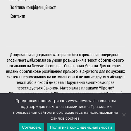
Політика конфіденційності
Контакти
Допускається цитування матеріалів без отримання попередньої
згоди Newswall.com.ua за умови розміщення в тексті обов'язкового
посилання на Newswall.com.ua - Стіна новин України. Для інтернет-
видань обов'язкове розміщення прямого, відкритого для пошукових
систем гіперпосилання на цитовані статті не нижче другого абзацу в
тексті або в якості джерела. Порушення виняткових прав
переслідується Законом. Матеріали з плашками "Промо",
"Партнерський матеріал", "Партнерський спецпроект", "Політичні
новини", "Прес-реліз", "PR", "Офіційно" публікуються на правах
Продолжая просматривать www.newswall.com.ua вы
реклами.
подтверждаете, что ознакомились с Правилами
пользования сайтом и соглашаетесь на использование
файлов cookies.
Хочете розмістити статтю чи посилання на NewsWall? Будь ласка,
Согласен.
Политика конфиденциальности
через
біржу Collaborator
— зручно і швидко.