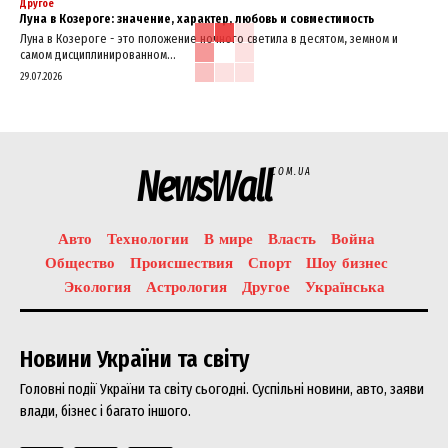
Другое
Луна в Козероге: значение, характер, любовь и совместимость
Луна в Козероге - это положение ночного светила в десятом, земном и
самом дисциплинированном...
29.07.2026
NewsWall
COM.UA
Авто
Технологии
В мире
Власть
Война
Общество
Происшествия
Спорт
Шоу бизнес
Экология
Астрология
Другое
Українська
Новини України та світу
Головні події України та світу сьогодні. Суспільні новини, авто, заяви
влади, бізнес і багато іншого.